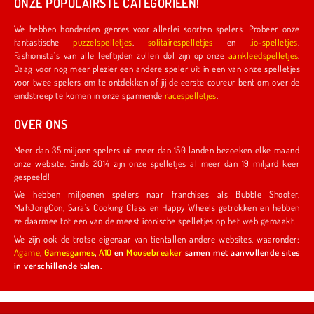
ONZE POPULAIRSTE CATEGORIEËN!
We hebben honderden genres voor allerlei soorten spelers. Probeer onze
fantastische
puzzelspelletjes
,
solitairespelletjes
en
.io-spelletjes
.
Fashionista's van alle leeftijden zullen dol zijn op onze
aankleedspelletjes
.
Daag voor nog meer plezier een andere speler uit in een van onze spelletjes
voor twee spelers om te ontdekken of jij de eerste coureur bent om over de
eindstreep te komen in onze spannende
racespelletjes
.
OVER ONS
Meer dan 35 miljoen spelers uit meer dan 150 landen bezoeken elke maand
onze website. Sinds 2014 zijn onze spelletjes al meer dan 19 miljard keer
gespeeld!
We hebben miljoenen spelers naar franchises als Bubble Shooter,
MahJongCon, Sara's Cooking Class en Happy Wheels getrokken en hebben
ze daarmee tot een van de meest iconische spelletjes op het web gemaakt.
We zijn ook de trotse eigenaar van tientallen andere websites, waaronder:
Agame
,
Gamesgames
,
A10
en
Mousebreaker
samen met aanvullende sites
in verschillende talen.