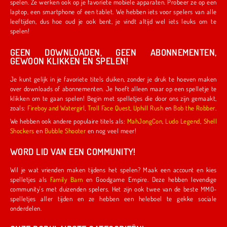
spelen. Ze werken ook op je favoriete mobiele apparaten. Probeer ze op een
laptop, een smartphone of een tablet. We hebben iets voor spelers van alle
leeftijden, dus hoe oud je ook bent, je vindt altijd wel iets leuks om te
spelen!
GEEN DOWNLOADEN, GEEN ABONNEMENTEN,
GEWOON KLIKKEN EN SPELEN!
Je kunt gelijk in je favoriete titels duiken, zonder je druk te hoeven maken
over downloads of abonnementen. Je hoeft alleen maar op een spelletje te
klikken om te gaan spelen! Begin met spelletjes die door ons zijn gemaakt,
zoals:
Fireboy and Watergirl
,
Troll Face Quest
,
Uphill Rush
en
Bob the Robber
.
We hebben ook andere populaire titels als:
MahJongCon
,
Ludo Legend
,
Shell
Shockers
en
Bubble Shooter
en nog veel meer!
WORD LID VAN EEN COMMUNITY!
Wil je wat vrienden maken tijdens het spelen? Maak een account en kies
spelletjes als
Family Barn
en Goodgame Empire. Deze hebben levendige
community's met duizenden spelers. Het zijn ook twee van de beste MMO-
spelletjes aller tijden en ze hebben een heleboel te gekke sociale
onderdelen.