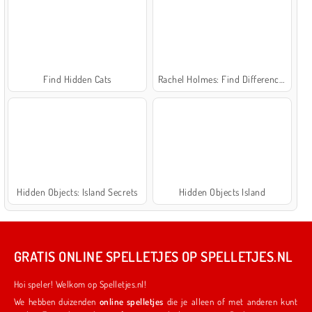
Find Hidden Cats
Rachel Holmes: Find Differences
Hidden Objects: Island Secrets
Hidden Objects Island
GRATIS ONLINE SPELLETJES OP SPELLETJES.NL
Hoi speler! Welkom op Spelletjes.nl!
We hebben duizenden
online spelletjes
die je alleen of met anderen kunt