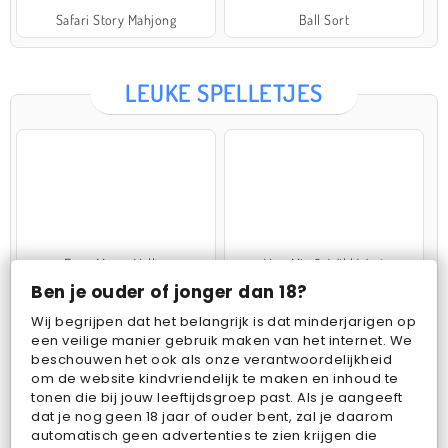
Safari Story Mahjong
Ball Sort
LEUKE SPELLETJES
Farm Merge Valley
VegaMix 2: Wild West
Ben je ouder of jonger dan 18?
Wij begrijpen dat het belangrijk is dat minderjarigen op
een veilige manier gebruik maken van het internet. We
beschouwen het ook als onze verantwoordelijkheid
om de website kindvriendelijk te maken en inhoud te
tonen die bij jouw leeftijdsgroep past. Als je aangeeft
dat je nog geen 18 jaar of ouder bent, zal je daarom
Pop Fruit
Bubbits
automatisch geen advertenties te zien krijgen die