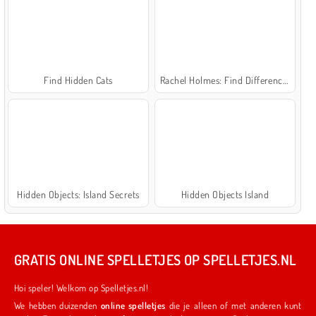
Find Hidden Cats
Rachel Holmes: Find Differences
Hidden Objects: Island Secrets
Hidden Objects Island
GRATIS ONLINE SPELLETJES OP SPELLETJES.NL
Hoi speler! Welkom op Spelletjes.nl!
We hebben duizenden
online spelletjes
die je alleen of met anderen kunt