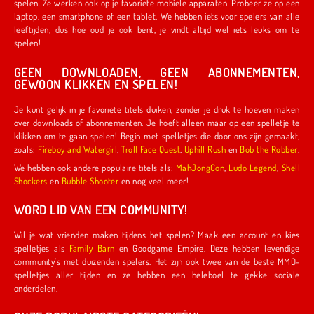
spelen. Ze werken ook op je favoriete mobiele apparaten. Probeer ze op een
laptop, een smartphone of een tablet. We hebben iets voor spelers van alle
leeftijden, dus hoe oud je ook bent, je vindt altijd wel iets leuks om te
spelen!
GEEN DOWNLOADEN, GEEN ABONNEMENTEN,
GEWOON KLIKKEN EN SPELEN!
Je kunt gelijk in je favoriete titels duiken, zonder je druk te hoeven maken
over downloads of abonnementen. Je hoeft alleen maar op een spelletje te
klikken om te gaan spelen! Begin met spelletjes die door ons zijn gemaakt,
zoals:
Fireboy and Watergirl
,
Troll Face Quest
,
Uphill Rush
en
Bob the Robber
.
We hebben ook andere populaire titels als:
MahJongCon
,
Ludo Legend
,
Shell
Shockers
en
Bubble Shooter
en nog veel meer!
WORD LID VAN EEN COMMUNITY!
Wil je wat vrienden maken tijdens het spelen? Maak een account en kies
spelletjes als
Family Barn
en Goodgame Empire. Deze hebben levendige
community's met duizenden spelers. Het zijn ook twee van de beste MMO-
spelletjes aller tijden en ze hebben een heleboel te gekke sociale
onderdelen.