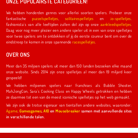
ONZE POPULAIRSTE CATEGORIEËN!
We hebben honderden genres voor allerlei soorten spelers. Probeer onze
fantastische
puzzelspelletjes
,
solitairespelletjes
en
.io-spelletjes
.
Fashionista's van alle leeftijden zullen dol zijn op onze
aankleedspelletjes
.
Daag voor nog meer plezier een andere speler uit in een van onze spelletjes
voor twee spelers om te ontdekken of jij de eerste coureur bent om over de
eindstreep te komen in onze spannende
racespelletjes
.
OVER ONS
Meer dan 35 miljoen spelers uit meer dan 150 landen bezoeken elke maand
onze website. Sinds 2014 zijn onze spelletjes al meer dan 19 miljard keer
gespeeld!
We hebben miljoenen spelers naar franchises als Bubble Shooter,
MahJongCon, Sara's Cooking Class en Happy Wheels getrokken en hebben
ze daarmee tot een van de meest iconische spelletjes op het web gemaakt.
We zijn ook de trotse eigenaar van tientallen andere websites, waaronder:
Agame
,
Gamesgames
,
A10
en
Mousebreaker
samen met aanvullende sites
in verschillende talen.