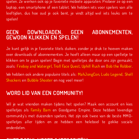
spelen. Ze werken ook op je favoriete mobiele apparaten. Probeer ze op een
laptop, een smartphone of een tablet. We hebben iets voor spelers van alle
leeftijden, dus hoe oud je ook bent, je vindt altijd wel iets leuks om te
spelen!
GEEN DOWNLOADEN, GEEN ABONNEMENTEN,
GEWOON KLIKKEN EN SPELEN!
Je kunt gelijk in je favoriete titels duiken, zonder je druk te hoeven maken
over downloads of abonnementen. Je hoeft alleen maar op een spelletje te
klikken om te gaan spelen! Begin met spelletjes die door ons zijn gemaakt,
zoals:
Fireboy and Watergirl
,
Troll Face Quest
,
Uphill Rush
en
Bob the Robber
.
We hebben ook andere populaire titels als:
MahJongCon
,
Ludo Legend
,
Shell
Shockers
en
Bubble Shooter
en nog veel meer!
WORD LID VAN EEN COMMUNITY!
Wil je wat vrienden maken tijdens het spelen? Maak een account en kies
spelletjes als
Family Barn
en Goodgame Empire. Deze hebben levendige
community's met duizenden spelers. Het zijn ook twee van de beste MMO-
spelletjes aller tijden en ze hebben een heleboel te gekke sociale
onderdelen.