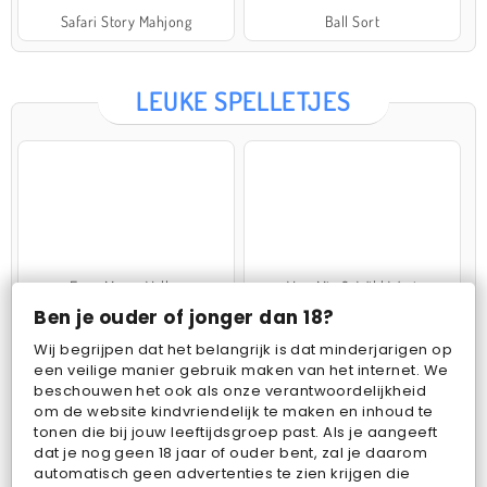
Safari Story Mahjong
Ball Sort
LEUKE SPELLETJES
Farm Merge Valley
VegaMix 2: Wild West
Ben je ouder of jonger dan 18?
Wij begrijpen dat het belangrijk is dat minderjarigen op
een veilige manier gebruik maken van het internet. We
beschouwen het ook als onze verantwoordelijkheid
om de website kindvriendelijk te maken en inhoud te
tonen die bij jouw leeftijdsgroep past. Als je aangeeft
dat je nog geen 18 jaar of ouder bent, zal je daarom
Pop Fruit
Bubbits
automatisch geen advertenties te zien krijgen die