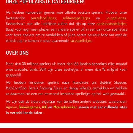
ONZE POPULAIRSTE CATEGORIEËN!
We hebben honderden genres voor allerlei soorten spelers. Probeer onze
fantastische
puzzelspelletjes
,
solitairespelletjes
en
.io-spelletjes
.
Fashionista's van alle leeftijden zullen dol zijn op onze
aankleedspelletjes
.
Daag voor nog meer plezier een andere speler uit in een van onze spelletjes
voor twee spelers om te ontdekken of jij de eerste coureur bent om over de
eindstreep te komen in onze spannende
racespelletjes
.
OVER ONS
Meer dan 35 miljoen spelers uit meer dan 150 landen bezoeken elke maand
onze website. Sinds 2014 zijn onze spelletjes al meer dan 19 miljard keer
gespeeld!
We hebben miljoenen spelers naar franchises als Bubble Shooter,
MahJongCon, Sara's Cooking Class en Happy Wheels getrokken en hebben
ze daarmee tot een van de meest iconische spelletjes op het web gemaakt.
We zijn ook de trotse eigenaar van tientallen andere websites, waaronder:
Agame
,
Gamesgames
,
A10
en
Mousebreaker
samen met aanvullende sites
in verschillende talen.