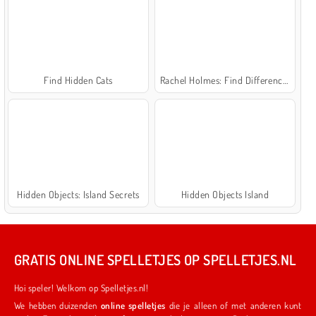
Find Hidden Cats
Rachel Holmes: Find Differences
Hidden Objects: Island Secrets
Hidden Objects Island
GRATIS ONLINE SPELLETJES OP SPELLETJES.NL
Hoi speler! Welkom op Spelletjes.nl!
We hebben duizenden
online spelletjes
die je alleen of met anderen kunt