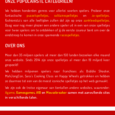
ONZE POPULAIRSTE CATEGORIEËN!
We hebben honderden genres voor allerlei soorten spelers. Probeer onze
fantastische
puzzelspelletjes
,
solitairespelletjes
en
.io-spelletjes
.
Fashionista's van alle leeftijden zullen dol zijn op onze
aankleedspelletjes
.
Daag voor nog meer plezier een andere speler uit in een van onze spelletjes
voor twee spelers om te ontdekken of jij de eerste coureur bent om over de
eindstreep te komen in onze spannende
racespelletjes
.
OVER ONS
Meer dan 35 miljoen spelers uit meer dan 150 landen bezoeken elke maand
onze website. Sinds 2014 zijn onze spelletjes al meer dan 19 miljard keer
gespeeld!
We hebben miljoenen spelers naar franchises als Bubble Shooter,
MahJongCon, Sara's Cooking Class en Happy Wheels getrokken en hebben
ze daarmee tot een van de meest iconische spelletjes op het web gemaakt.
We zijn ook de trotse eigenaar van tientallen andere websites, waaronder:
Agame
,
Gamesgames
,
A10
en
Mousebreaker
samen met aanvullende sites
in verschillende talen.