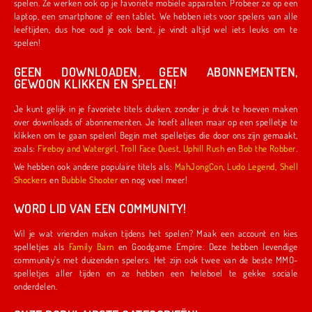
spelen. Ze werken ook op je favoriete mobiele apparaten. Probeer ze op een
laptop, een smartphone of een tablet. We hebben iets voor spelers van alle
leeftijden, dus hoe oud je ook bent, je vindt altijd wel iets leuks om te
spelen!
GEEN DOWNLOADEN, GEEN ABONNEMENTEN,
GEWOON KLIKKEN EN SPELEN!
Je kunt gelijk in je favoriete titels duiken, zonder je druk te hoeven maken
over downloads of abonnementen. Je hoeft alleen maar op een spelletje te
klikken om te gaan spelen! Begin met spelletjes die door ons zijn gemaakt,
zoals:
Fireboy and Watergirl
,
Troll Face Quest
,
Uphill Rush
en
Bob the Robber
.
We hebben ook andere populaire titels als:
MahJongCon
,
Ludo Legend
,
Shell
Shockers
en
Bubble Shooter
en nog veel meer!
WORD LID VAN EEN COMMUNITY!
Wil je wat vrienden maken tijdens het spelen? Maak een account en kies
spelletjes als
Family Barn
en Goodgame Empire. Deze hebben levendige
community's met duizenden spelers. Het zijn ook twee van de beste MMO-
spelletjes aller tijden en ze hebben een heleboel te gekke sociale
onderdelen.