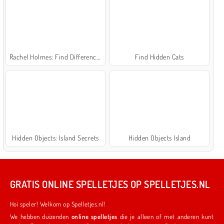
Rachel Holmes: Find Differences
Find Hidden Cats
Hidden Objects: Island Secrets
Hidden Objects Island
GRATIS ONLINE SPELLETJES OP SPELLETJES.NL
Hoi speler! Welkom op Spelletjes.nl!
We hebben duizenden
online spelletjes
die je alleen of met anderen kunt