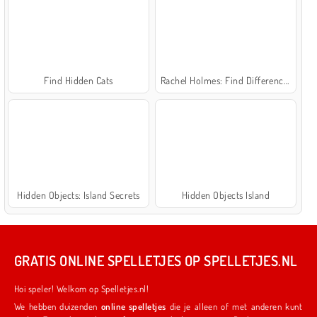
Find Hidden Cats
Rachel Holmes: Find Differences
Hidden Objects: Island Secrets
Hidden Objects Island
GRATIS ONLINE SPELLETJES OP SPELLETJES.NL
Hoi speler! Welkom op Spelletjes.nl!
We hebben duizenden
online spelletjes
die je alleen of met anderen kunt