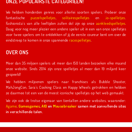
ONZE POPULAIRSTE CATEGORIEËN!
We hebben honderden genres voor allerlei soorten spelers. Probeer onze
fantastische
puzzelspelletjes
,
solitairespelletjes
en
.io-spelletjes
.
Fashionista's van alle leeftijden zullen dol zijn op onze
aankleedspelletjes
.
Daag voor nog meer plezier een andere speler uit in een van onze spelletjes
voor twee spelers om te ontdekken of jij de eerste coureur bent om over de
eindstreep te komen in onze spannende
racespelletjes
.
OVER ONS
Meer dan 35 miljoen spelers uit meer dan 150 landen bezoeken elke maand
onze website. Sinds 2014 zijn onze spelletjes al meer dan 19 miljard keer
gespeeld!
We hebben miljoenen spelers naar franchises als Bubble Shooter,
MahJongCon, Sara's Cooking Class en Happy Wheels getrokken en hebben
ze daarmee tot een van de meest iconische spelletjes op het web gemaakt.
We zijn ook de trotse eigenaar van tientallen andere websites, waaronder:
Agame
,
Gamesgames
,
A10
en
Mousebreaker
samen met aanvullende sites
in verschillende talen.