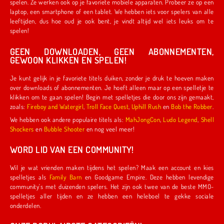
spelen. Ze werken ook op je favoriete mobiele apparaten. Probeer ze op een
laptop, een smartphone of een tablet. We hebben iets voor spelers van alle
leeftijden, dus hoe oud je ook bent, je vindt altijd wel iets leuks om te
spelen!
GEEN DOWNLOADEN, GEEN ABONNEMENTEN,
GEWOON KLIKKEN EN SPELEN!
Je kunt gelijk in je favoriete titels duiken, zonder je druk te hoeven maken
over downloads of abonnementen. Je hoeft alleen maar op een spelletje te
klikken om te gaan spelen! Begin met spelletjes die door ons zijn gemaakt,
zoals:
Fireboy and Watergirl
,
Troll Face Quest
,
Uphill Rush
en
Bob the Robber
.
We hebben ook andere populaire titels als:
MahJongCon
,
Ludo Legend
,
Shell
Shockers
en
Bubble Shooter
en nog veel meer!
WORD LID VAN EEN COMMUNITY!
Wil je wat vrienden maken tijdens het spelen? Maak een account en kies
spelletjes als
Family Barn
en Goodgame Empire. Deze hebben levendige
community's met duizenden spelers. Het zijn ook twee van de beste MMO-
spelletjes aller tijden en ze hebben een heleboel te gekke sociale
onderdelen.