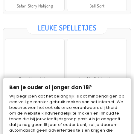
Safari Story Mahjong
Ball Sort
LEUKE SPELLETJES
Farm Merge Valley
VegaMix 2: Wild West
Ben je ouder of jonger dan 18?
Wij begrijpen dat het belangrijk is dat minderjarigen op
een veilige manier gebruik maken van het internet. We
beschouwen het ook als onze verantwoordelijkheid
om de website kindvriendelijk te maken en inhoud te
tonen die bij jouw leeftijdsgroep past. Als je aangeeft
dat je nog geen 18 jaar of ouder bent, zal je daarom
Pop Fruit
Bubbits
automatisch geen advertenties te zien krijgen die