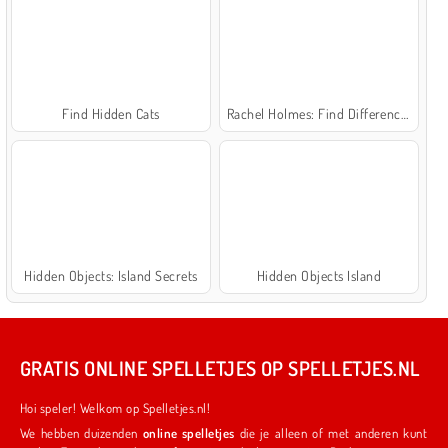
Find Hidden Cats
Rachel Holmes: Find Differences
Hidden Objects: Island Secrets
Hidden Objects Island
GRATIS ONLINE SPELLETJES OP SPELLETJES.NL
Hoi speler! Welkom op Spelletjes.nl!
We hebben duizenden
online spelletjes
die je alleen of met anderen kunt