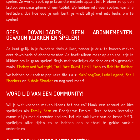
spelen. Ze werken ook op je favoriete mobiele apparaten. Probeer ze op een
laptop, een smartphone of een tablet. We hebben iets voor spelers van alle
leeftijden, dus hoe oud je ook bent, je vindt altijd wel iets leuks om te
spelen!
GEEN DOWNLOADEN, GEEN ABONNEMENTEN,
GEWOON KLIKKEN EN SPELEN!
Je kunt gelijk in je favoriete titels duiken, zonder je druk te hoeven maken
over downloads of abonnementen. Je hoeft alleen maar op een spelletje te
klikken om te gaan spelen! Begin met spelletjes die door ons zijn gemaakt,
zoals:
Fireboy and Watergirl
,
Troll Face Quest
,
Uphill Rush
en
Bob the Robber
.
We hebben ook andere populaire titels als:
MahJongCon
,
Ludo Legend
,
Shell
Shockers
en
Bubble Shooter
en nog veel meer!
WORD LID VAN EEN COMMUNITY!
Wil je wat vrienden maken tijdens het spelen? Maak een account en kies
spelletjes als
Family Barn
en Goodgame Empire. Deze hebben levendige
community's met duizenden spelers. Het zijn ook twee van de beste MMO-
spelletjes aller tijden en ze hebben een heleboel te gekke sociale
onderdelen.