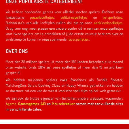
ONZE POPULAIRSTE CATEGORIEËN!
We hebben honderden genres voor allerlei soorten spelers. Probeer onze
fantastische
puzzelspelletjes
,
solitairespelletjes
en
.io-spelletjes
.
Fashionista's van alle leeftijden zullen dol zijn op onze
aankleedspelletjes
.
Daag voor nog meer plezier een andere speler uit in een van onze spelletjes
voor twee spelers om te ontdekken of jij de eerste coureur bent om over de
eindstreep te komen in onze spannende
racespelletjes
.
OVER ONS
Meer dan 35 miljoen spelers uit meer dan 150 landen bezoeken elke maand
onze website. Sinds 2014 zijn onze spelletjes al meer dan 19 miljard keer
gespeeld!
We hebben miljoenen spelers naar franchises als Bubble Shooter,
MahJongCon, Sara's Cooking Class en Happy Wheels getrokken en hebben
ze daarmee tot een van de meest iconische spelletjes op het web gemaakt.
We zijn ook de trotse eigenaar van tientallen andere websites, waaronder:
Agame
,
Gamesgames
,
A10
en
Mousebreaker
samen met aanvullende sites
in verschillende talen.