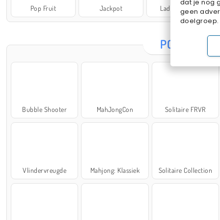
dat je nog 
Pop Fruit
Jackpot
Lady Popular
geen advert
doelgroep.
POPULAIRE
Bubble Shooter
MahJongCon
Solitaire FRVR
Vlindervreugde
Mahjong: Klassiek
Solitaire Collection