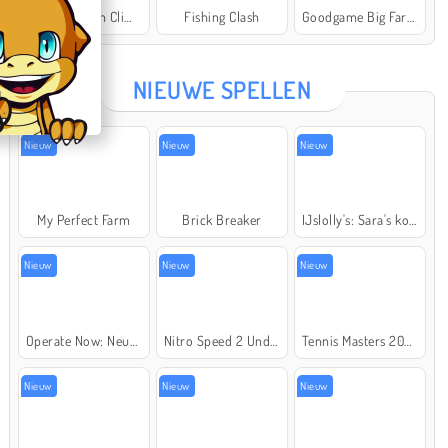
Offroad Crash Climber 4X4
Fishing Clash
Goodgame Big Farm
Star Stable
NIEUWE SPELLEN
Nieuw
Nieuw
Nieuw
My Perfect Farm
Brick Breaker
IJslolly's: Sara's kookcursus
Nieuw
Nieuw
Nieuw
Operate Now: Neusoperatie
Nitro Speed 2 Underground
Tennis Masters 2026
Nieuw
Nieuw
Nieuw