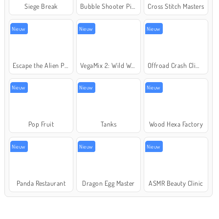
Siege Break
Bubble Shooter Pirate Treasures
Cross Stitch Masters
Nieuw
Nieuw
Nieuw
Escape the Alien Prison
VegaMix 2: Wild West
Offroad Crash Climber 4X4
Nieuw
Nieuw
Nieuw
Pop Fruit
Tanks
Wood Hexa Factory
Nieuw
Nieuw
Nieuw
Panda Restaurant
Dragon Egg Master
ASMR Beauty Clinic