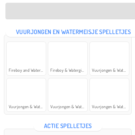
VUURJONGEN EN WATERMEISJE SPELLETJES
Fireboy and Watergirl: The Forest Temple
Fireboy & Watergirl 7: and Friends
Vuurjongen & Watermeisje 5: Elementen
Vuurjongen & Watermeisje 4: Kristaltempel
Vuurjongen & Watermeisje 2: Lichttempel
Vuurjongen & Watermeisje 6: Sprookje
ACTIE SPELLETJES