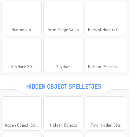
Rummikub
Farm Merge Valley
Harvest Honors Classic
Fun Race 3D
Skydom
Fashion Princess - Dress Up for Girls
HIDDEN OBJECT SPELLETJES
Hidden Object: Street of Secrets
Hidden Objects
Find Hidden Cats