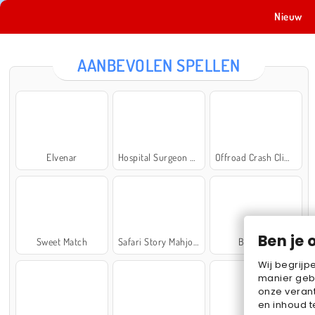
Nieuw
AANBEVOLEN SPELLEN
Elvenar
Hospital Surgeon Doctor Game
Offroad Crash Climber 4X4
Ben je 
Sweet Match
Safari Story Mahjong
Ball Sort
Wij begrijp
manier geb
onze verant
en inhoud t