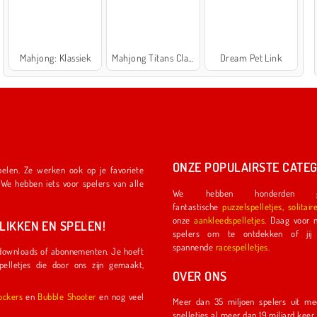
Mahjong: Klassiek
Mahjong Titans Classic
Dream Pet Link
ONZE POPULAIRSTE CATEG
We hebben honderden ge
fantastische
puzzelspelletjes
,
solitair
onze
aankleedspelletjes
. Daag voor nog meer plezier een ander
IKKEN EN SPELEN!
spelers om te ontdekken of jij de eerste coureu
spannende
racespelletjes
.
OVER ONS
l Shockers
en
Bubble Shooter
en nog veel
Meer dan 35 miljoen spelers uit meer dan 150 land
spelletjes al meer dan 19 miljard kee