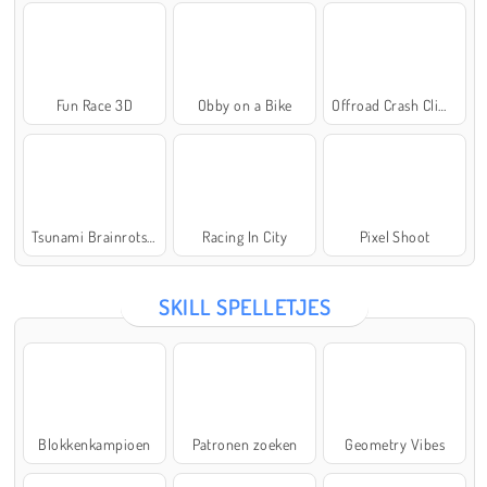
Fun Race 3D
Obby on a Bike
Offroad Crash Climber 4X4
Tsunami Brainrots Online
Racing In City
Pixel Shoot
SKILL SPELLETJES
Blokkenkampioen
Patronen zoeken
Geometry Vibes