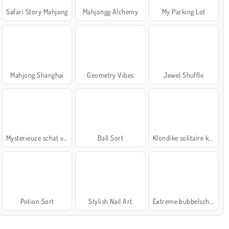
Safari Story Mahjong
Mahjongg Alchemy
My Parking Lot
Mahjong Shanghai
Geometry Vibes
Jewel Shuffle
Mysterieuze schat van de zee
Ball Sort
Klondike solitaire kaartspel
Potion Sort
Stylish Nail Art
Extreme bubbelschieter 2