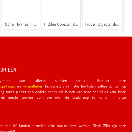
Rachel Holmes: Find Differences
Hidden Objects: Island Secrets
Hidden Objects Island
ORIEËN!
nres voor allerlei soorten spelers. Probeer onze
espelletjes
en
.io-spelletjes
. Fashionista's van alle leeftijden zullen dol zijn op
e speler uit in een van onze spelletjes voor twee
r bent om over de eindstreep te komen in onze
en bezoeken elke maand onze website. Sinds 2014 zijn onze
r gespeeld!