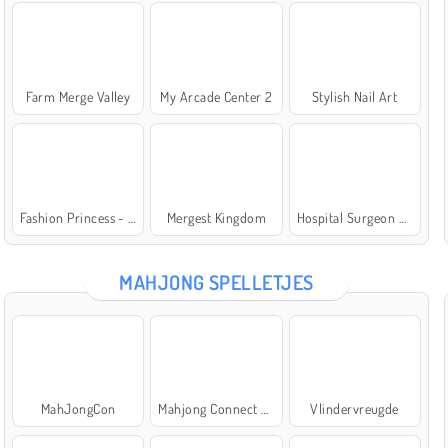
Farm Merge Valley
My Arcade Center 2
Stylish Nail Art
Fashion Princess - Dress Up for Girls
Mergest Kingdom
Hospital Surgeon Doctor Game
MAHJONG SPELLETJES
MahJongCon
Mahjong Connect Classic
Vlindervreugde