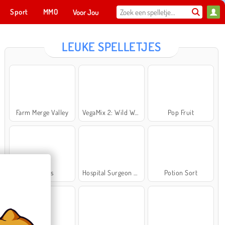
Sport
MMO
Voor Jou
LEUKE SPELLETJES
Farm Merge Valley
VegaMix 2: Wild West
Pop Fruit
Cross Stitch Masters
Ma
NU SPELEN
Bubbits
Hospital Surgeon Doctor Game
Potion Sort