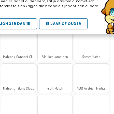
geen 18 jaar of ouder bent, zal je daarom automatisch
Cake Merge 2
Cross Stitch Masters
Marble Sort
enties te zien krijgen die bedoeld zijn voor een oudere
 SPELLETJES
JONGER DAN 18
18 JAAR OF OUDER
Mahjong Connect Classic
Blokkenkampioen
Sweet Match
Mahjong Titans Classic
Fruit Match
1001 Arabian Nights