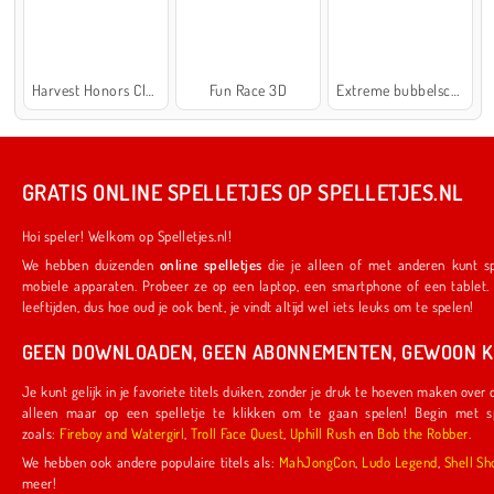
Harvest Honors Classic
Fun Race 3D
Extreme bubbelschieter 2
GRATIS ONLINE SPELLETJES OP SPELLETJES.NL
Hoi speler! Welkom op Spelletjes.nl!
We hebben duizenden
online spelletjes
die je alleen of met anderen kunt spelen. Ze werken ook op je favoriete
mobiele apparaten. Probeer ze op een laptop, een smartphone of een tablet. We hebben iets voor spelers van alle
leeftijden, dus hoe oud je ook bent, je vindt altijd wel iets leuks om te spelen!
GEEN DOWNLOADEN, GEEN ABONNEMENTEN, GEWOON KL
Je kunt gelijk in je favoriete titels duiken, zonder je druk te hoeven maken over downloads of abonnementen. Je hoeft
alleen maar op een spelletje te klikken om te gaan spelen! Begin met spelletjes die door ons zijn gemaakt,
zoals:
Fireboy and Watergirl
,
Troll Face Quest
,
Uphill Rush
en
Bob the Robber
.
We hebben ook andere populaire titels als:
MahJongCon
,
Ludo Legend
,
Shel
meer!