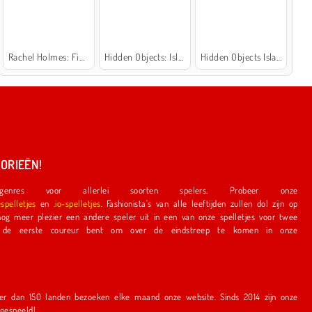
Rachel Holmes: Find Differences
Hidden Objects: Island Secrets
Hidden Objects Island
ORIEËN!
nres voor allerlei soorten spelers. Probeer onze
espelletjes
en
.io-spelletjes
. Fashionista's van alle leeftijden zullen dol zijn op
e speler uit in een van onze spelletjes voor twee
r bent om over de eindstreep te komen in onze
en bezoeken elke maand onze website. Sinds 2014 zijn onze
r gespeeld!