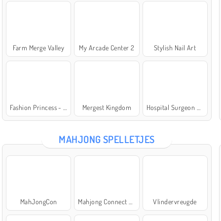
Farm Merge Valley
My Arcade Center 2
Stylish Nail Art
Fashion Princess - Dress Up for Girls
Mergest Kingdom
Hospital Surgeon Doctor Game
MAHJONG SPELLETJES
MahJongCon
Mahjong Connect Classic
Vlindervreugde