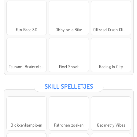
Fun Race 3D
Obby on a Bike
Offroad Crash Climber 4X4
Tsunami Brainrots Online
Pixel Shoot
Racing In City
SKILL SPELLETJES
Blokkenkampioen
Patronen zoeken
Geometry Vibes