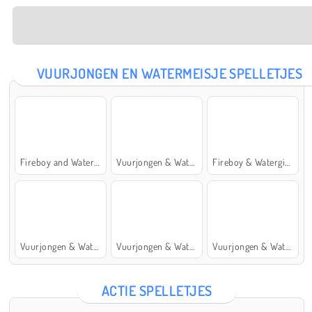
VUURJONGEN EN WATERMEISJE SPELLETJES
Fireboy and Watergirl: The Forest Temple
Vuurjongen & Watermeisje 5: Elementen
Fireboy & Watergirl 7: and Friends
Vuurjongen & Watermeisje 4: Kristaltempel
Vuurjongen & Watermeisje 2: Lichttempel
Vuurjongen & Watermeisje 6: Sprookje
ACTIE SPELLETJES