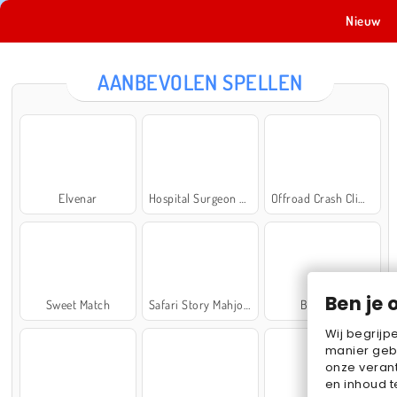
Nieuw
AANBEVOLEN SPELLEN
Elvenar
Hospital Surgeon Doctor Game
Offroad Crash Climber 4X4
Ben je 
Sweet Match
Safari Story Mahjong
Ball Sort
Wij begrijp
manier geb
onze verant
en inhoud t