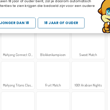
geen 18 jaar of ouder bent, zal je daarom automatisch
Cake Merge 2
Cross Stitch Masters
Marble Sort
enties te zien krijgen die bedoeld zijn voor een oudere
 SPELLETJES
JONGER DAN 18
18 JAAR OF OUDER
Mahjong Connect Classic
Blokkenkampioen
Sweet Match
Mahjong Titans Classic
Fruit Match
1001 Arabian Nights