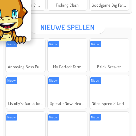
Offroad Crash Climber 4X4
Fishing Clash
Goodgame Big Farm
Star Stable
NIEUWE SPELLEN
Nieuw
Nieuw
Nieuw
Annoying Boss Punch Game
My Perfect Farm
Brick Breaker
Nieuw
Nieuw
Nieuw
IJslolly's: Sara's kookcursus
Operate Now: Neusoperatie
Nitro Speed 2 Underground
Nieuw
Nieuw
Nieuw