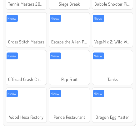
Tennis Masters 2026
Siege Break
Bubble Shooter Pirate Treasures
Nieuw
Nieuw
Nieuw
Cross Stitch Masters
Escape the Alien Prison
VegaMix 2: Wild West
Nieuw
Nieuw
Nieuw
Offroad Crash Climber 4X4
Pop Fruit
Tanks
Nieuw
Nieuw
Nieuw
Wood Hexa Factory
Panda Restaurant
Dragon Egg Master