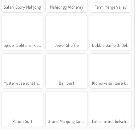
Safari Story Mahjong
Mahjongg Alchemy
Farm Merge Valley
Spider Solitaire: klassiek
Jewel Shuffle
Bubble Game 3: Deluxe
Mysterieuze schat van de zee
Ball Sort
Klondike solitaire kaartspel
Potion Sort
Grand Mahjong Connect
Extreme bubbelschieter 2