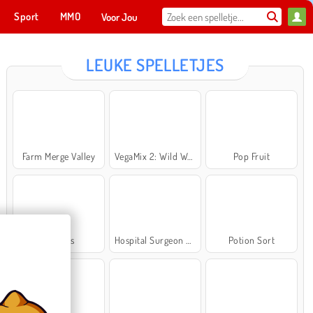
Sport
MMO
Voor Jou
LEUKE SPELLETJES
Farm Merge Valley
VegaMix 2: Wild West
Pop Fruit
Cross Stitch Masters
Ma
NU SPELEN
Bubbits
Hospital Surgeon Doctor Game
Potion Sort