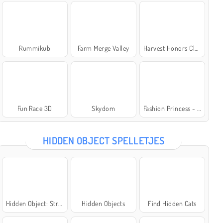
Rummikub
Farm Merge Valley
Harvest Honors Classic
Fun Race 3D
Skydom
Fashion Princess - Dress Up for Girls
HIDDEN OBJECT SPELLETJES
Hidden Object: Street of Secrets
Hidden Objects
Find Hidden Cats