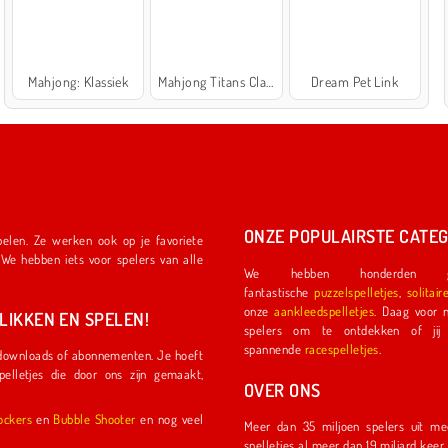
Mahjong: Klassiek
Mahjong Titans Classic
Dream Pet Link
ONZE POPULAIRSTE CATEG
We hebben honderden ge
fantastische
puzzelspelletjes
,
solitair
onze
aankleedspelletjes
. Daag voor nog meer plezier een ander
IKKEN EN SPELEN!
spelers om te ontdekken of jij de eerste coureu
spannende
racespelletjes
.
OVER ONS
l Shockers
en
Bubble Shooter
en nog veel
Meer dan 35 miljoen spelers uit meer dan 150 land
spelletjes al meer dan 19 miljard kee