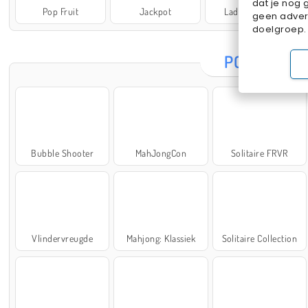
dat je nog 
Pop Fruit
Jackpot
Lady Popular
geen advert
doelgroep.
POPULAIRE
Bubble Shooter
MahJongCon
Solitaire FRVR
Vlindervreugde
Mahjong: Klassiek
Solitaire Collection