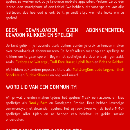
spelen. Ze werken ook op je favoriete mobiele apparaten. Probeer ze op een
laptop, een smartphone of een tablet. We hebben iets voor spelers van alle
leeftijden, dus hoe oud je ook bent, je vindt altijd wel iets leuks om te
spelen!
GEEN DOWNLOADEN, GEEN ABONNEMENTEN,
GEWOON KLIKKEN EN SPELEN!
Je kunt gelijk in je favoriete titels duiken, zonder je druk te hoeven maken
over downloads of abonnementen. Je hoeft alleen maar op een spelletje te
klikken om te gaan spelen! Begin met spelletjes die door ons zijn gemaakt,
zoals:
Fireboy and Watergirl
,
Troll Face Quest
,
Uphill Rush
en
Bob the Robber
.
We hebben ook andere populaire titels als:
MahJongCon
,
Ludo Legend
,
Shell
Shockers
en
Bubble Shooter
en nog veel meer!
WORD LID VAN EEN COMMUNITY!
Wil je wat vrienden maken tijdens het spelen? Maak een account en kies
spelletjes als
Family Barn
en Goodgame Empire. Deze hebben levendige
community's met duizenden spelers. Het zijn ook twee van de beste MMO-
spelletjes aller tijden en ze hebben een heleboel te gekke sociale
onderdelen.