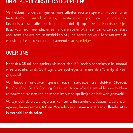
ONZE POPULAIRSTE CATEGORIEËN!
We hebben honderden genres voor allerlei soorten spelers. Probeer onze
fantastische
puzzelspelletjes
,
solitairespelletjes
en
.io-spelletjes
.
Fashionista's van alle leeftijden zullen dol zijn op onze
aankleedspelletjes
.
Daag voor nog meer plezier een andere speler uit in een van onze spelletjes
voor twee spelers om te ontdekken of jij de eerste coureur bent om over de
eindstreep te komen in onze spannende
racespelletjes
.
OVER ONS
Meer dan 35 miljoen spelers uit meer dan 150 landen bezoeken elke maand
onze website. Sinds 2014 zijn onze spelletjes al meer dan 19 miljard keer
gespeeld!
We hebben miljoenen spelers naar franchises als Bubble Shooter,
MahJongCon, Sara's Cooking Class en Happy Wheels getrokken en hebben
ze daarmee tot een van de meest iconische spelletjes op het web gemaakt.
We zijn ook de trotse eigenaar van tientallen andere websites, waaronder:
Agame
,
Gamesgames
,
A10
en
Mousebreaker
samen met aanvullende sites
in verschillende talen.