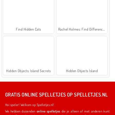
Find Hidden Cats
Rachel Holmes: Find Differences
Hidden Objects: Island Secrets
Hidden Objects Island
GRATIS ONLINE SPELLETJES OP SPELLETJES.NL
Hoi speler! Welkom op Spelletjes.nl!
We hebben duizenden
online spelletjes
die je alleen of met anderen kunt