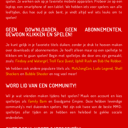
spelen. Ze werken ook op je favoriete mobiele apparaten. Probeer ze op een
laptop, een smartphone of een tablet. We hebben iets voor spelers van alle
leeftijden, dus hoe oud je ook bent, je vindt altijd wel iets leuks om te
spelen!
GEEN DOWNLOADEN, GEEN ABONNEMENTEN,
GEWOON KLIKKEN EN SPELEN!
Je kunt gelijk in je favoriete titels duiken, zonder je druk te hoeven maken
over downloads of abonnementen. Je hoeft alleen maar op een spelletje te
klikken om te gaan spelen! Begin met spelletjes die door ons zijn gemaakt,
zoals:
Fireboy and Watergirl
,
Troll Face Quest
,
Uphill Rush
en
Bob the Robber
.
We hebben ook andere populaire titels als:
MahJongCon
,
Ludo Legend
,
Shell
Shockers
en
Bubble Shooter
en nog veel meer!
WORD LID VAN EEN COMMUNITY!
Wil je wat vrienden maken tijdens het spelen? Maak een account en kies
spelletjes als
Family Barn
en Goodgame Empire. Deze hebben levendige
community's met duizenden spelers. Het zijn ook twee van de beste MMO-
spelletjes aller tijden en ze hebben een heleboel te gekke sociale
onderdelen.