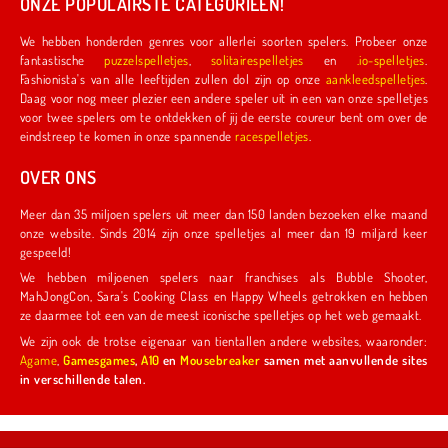
ONZE POPULAIRSTE CATEGORIEËN!
We hebben honderden genres voor allerlei soorten spelers. Probeer onze
fantastische
puzzelspelletjes
,
solitairespelletjes
en
.io-spelletjes
.
Fashionista's van alle leeftijden zullen dol zijn op onze
aankleedspelletjes
.
Daag voor nog meer plezier een andere speler uit in een van onze spelletjes
voor twee spelers om te ontdekken of jij de eerste coureur bent om over de
eindstreep te komen in onze spannende
racespelletjes
.
OVER ONS
Meer dan 35 miljoen spelers uit meer dan 150 landen bezoeken elke maand
onze website. Sinds 2014 zijn onze spelletjes al meer dan 19 miljard keer
gespeeld!
We hebben miljoenen spelers naar franchises als Bubble Shooter,
MahJongCon, Sara's Cooking Class en Happy Wheels getrokken en hebben
ze daarmee tot een van de meest iconische spelletjes op het web gemaakt.
We zijn ook de trotse eigenaar van tientallen andere websites, waaronder:
Agame
,
Gamesgames
,
A10
en
Mousebreaker
samen met aanvullende sites
in verschillende talen.