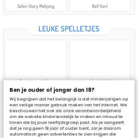
Safari Story Mahjong
Ball Sort
LEUKE SPELLETJES
Farm Merge Valley
VegaMix 2: Wild West
Ben je ouder of jonger dan 18?
Wij begrijpen dat het belangrijk is dat minderjarigen op
een veilige manier gebruik maken van het internet. We
beschouwen het ook als onze verantwoordelijkheid
om de website kindvriendelijk te maken en inhoud te
tonen die bij jouw leeftijdsgroep past. Als je aangeeft
dat je nog geen 18 jaar of ouder bent, zal je daarom
Pop Fruit
Bubbits
automatisch geen advertenties te zien krijgen die