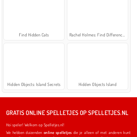
Find Hidden Cats
Rachel Holmes: Find Differences
Hidden Objects: Island Secrets
Hidden Objects Island
GRATIS ONLINE SPELLETJES OP SPELLETJES.NL
Hoi speler! Welkom op Spelletjes.nl!
We hebben duizenden
online spelletjes
die je alleen of met anderen kunt