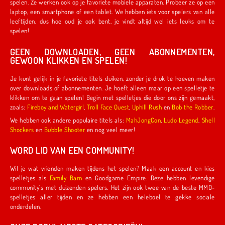
spelen. Ze werken ook op je favoriete mobiele apparaten. Probeer ze op een
laptop, een smartphone of een tablet. We hebben iets voor spelers van alle
leeftijden, dus hoe oud je ook bent, je vindt altijd wel iets leuks om te
spelen!
GEEN DOWNLOADEN, GEEN ABONNEMENTEN,
GEWOON KLIKKEN EN SPELEN!
Je kunt gelijk in je favoriete titels duiken, zonder je druk te hoeven maken
over downloads of abonnementen. Je hoeft alleen maar op een spelletje te
klikken om te gaan spelen! Begin met spelletjes die door ons zijn gemaakt,
zoals:
Fireboy and Watergirl
,
Troll Face Quest
,
Uphill Rush
en
Bob the Robber
.
We hebben ook andere populaire titels als:
MahJongCon
,
Ludo Legend
,
Shell
Shockers
en
Bubble Shooter
en nog veel meer!
WORD LID VAN EEN COMMUNITY!
Wil je wat vrienden maken tijdens het spelen? Maak een account en kies
spelletjes als
Family Barn
en Goodgame Empire. Deze hebben levendige
community's met duizenden spelers. Het zijn ook twee van de beste MMO-
spelletjes aller tijden en ze hebben een heleboel te gekke sociale
onderdelen.