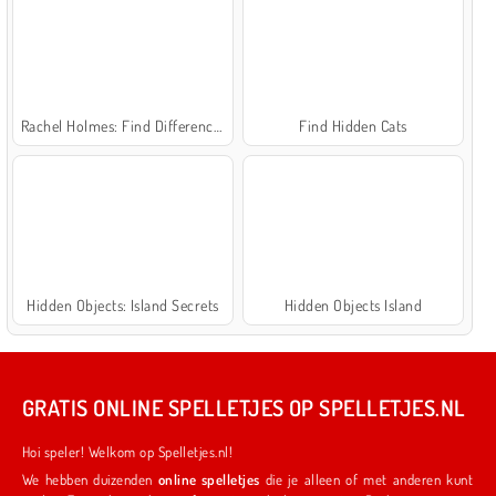
Rachel Holmes: Find Differences
Find Hidden Cats
Hidden Objects: Island Secrets
Hidden Objects Island
GRATIS ONLINE SPELLETJES OP SPELLETJES.NL
Hoi speler! Welkom op Spelletjes.nl!
We hebben duizenden
online spelletjes
die je alleen of met anderen kunt