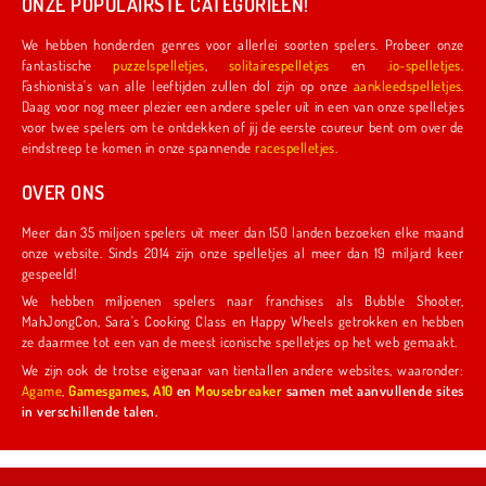
ONZE POPULAIRSTE CATEGORIEËN!
We hebben honderden genres voor allerlei soorten spelers. Probeer onze
fantastische
puzzelspelletjes
,
solitairespelletjes
en
.io-spelletjes
.
Fashionista's van alle leeftijden zullen dol zijn op onze
aankleedspelletjes
.
Daag voor nog meer plezier een andere speler uit in een van onze spelletjes
voor twee spelers om te ontdekken of jij de eerste coureur bent om over de
eindstreep te komen in onze spannende
racespelletjes
.
OVER ONS
Meer dan 35 miljoen spelers uit meer dan 150 landen bezoeken elke maand
onze website. Sinds 2014 zijn onze spelletjes al meer dan 19 miljard keer
gespeeld!
We hebben miljoenen spelers naar franchises als Bubble Shooter,
MahJongCon, Sara's Cooking Class en Happy Wheels getrokken en hebben
ze daarmee tot een van de meest iconische spelletjes op het web gemaakt.
We zijn ook de trotse eigenaar van tientallen andere websites, waaronder:
Agame
,
Gamesgames
,
A10
en
Mousebreaker
samen met aanvullende sites
in verschillende talen.