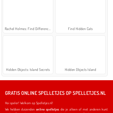
Rachel Holmes: Find Differences
Find Hidden Cats
Hidden Objects: Island Secrets
Hidden Objects Island
GRATIS ONLINE SPELLETJES OP SPELLETJES.NL
Hoi speler! Welkom op Spelletjes.nl!
We hebben duizenden
online spelletjes
die je alleen of met anderen kunt