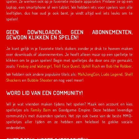
spelen. Ze werken ook op je favoriete mobiele apparaten. Probeer ze op een
laptop, een smartphone of een tablet. We hebben iets voor spelers van alle
leeftijden, dus hoe oud je ook bent, je vindt altijd wel iets leuks om te
spelen!
GEEN DOWNLOADEN, GEEN ABONNEMENTEN,
GEWOON KLIKKEN EN SPELEN!
Je kunt gelijk in je favoriete titels duiken, zonder je druk te hoeven maken
over downloads of abonnementen. Je hoeft alleen maar op een spelletje te
klikken om te gaan spelen! Begin met spelletjes die door ons zijn gemaakt,
zoals:
Fireboy and Watergirl
,
Troll Face Quest
,
Uphill Rush
en
Bob the Robber
.
We hebben ook andere populaire titels als:
MahJongCon
,
Ludo Legend
,
Shell
Shockers
en
Bubble Shooter
en nog veel meer!
WORD LID VAN EEN COMMUNITY!
Wil je wat vrienden maken tijdens het spelen? Maak een account en kies
spelletjes als
Family Barn
en Goodgame Empire. Deze hebben levendige
community's met duizenden spelers. Het zijn ook twee van de beste MMO-
spelletjes aller tijden en ze hebben een heleboel te gekke sociale
onderdelen.