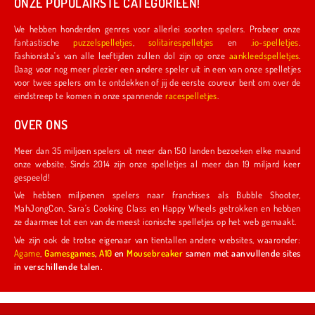
ONZE POPULAIRSTE CATEGORIEËN!
We hebben honderden genres voor allerlei soorten spelers. Probeer onze
fantastische
puzzelspelletjes
,
solitairespelletjes
en
.io-spelletjes
.
Fashionista's van alle leeftijden zullen dol zijn op onze
aankleedspelletjes
.
Daag voor nog meer plezier een andere speler uit in een van onze spelletjes
voor twee spelers om te ontdekken of jij de eerste coureur bent om over de
eindstreep te komen in onze spannende
racespelletjes
.
OVER ONS
Meer dan 35 miljoen spelers uit meer dan 150 landen bezoeken elke maand
onze website. Sinds 2014 zijn onze spelletjes al meer dan 19 miljard keer
gespeeld!
We hebben miljoenen spelers naar franchises als Bubble Shooter,
MahJongCon, Sara's Cooking Class en Happy Wheels getrokken en hebben
ze daarmee tot een van de meest iconische spelletjes op het web gemaakt.
We zijn ook de trotse eigenaar van tientallen andere websites, waaronder:
Agame
,
Gamesgames
,
A10
en
Mousebreaker
samen met aanvullende sites
in verschillende talen.