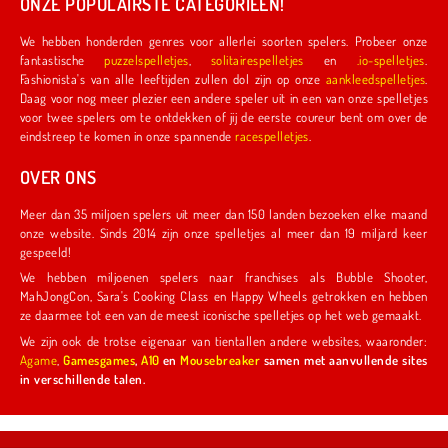
ONZE POPULAIRSTE CATEGORIEËN!
We hebben honderden genres voor allerlei soorten spelers. Probeer onze
fantastische
puzzelspelletjes
,
solitairespelletjes
en
.io-spelletjes
.
Fashionista's van alle leeftijden zullen dol zijn op onze
aankleedspelletjes
.
Daag voor nog meer plezier een andere speler uit in een van onze spelletjes
voor twee spelers om te ontdekken of jij de eerste coureur bent om over de
eindstreep te komen in onze spannende
racespelletjes
.
OVER ONS
Meer dan 35 miljoen spelers uit meer dan 150 landen bezoeken elke maand
onze website. Sinds 2014 zijn onze spelletjes al meer dan 19 miljard keer
gespeeld!
We hebben miljoenen spelers naar franchises als Bubble Shooter,
MahJongCon, Sara's Cooking Class en Happy Wheels getrokken en hebben
ze daarmee tot een van de meest iconische spelletjes op het web gemaakt.
We zijn ook de trotse eigenaar van tientallen andere websites, waaronder:
Agame
,
Gamesgames
,
A10
en
Mousebreaker
samen met aanvullende sites
in verschillende talen.