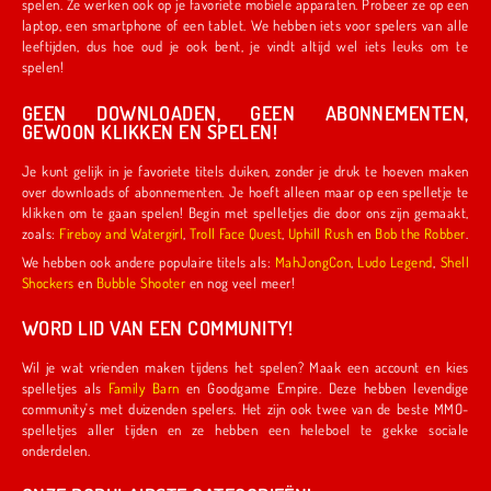
spelen. Ze werken ook op je favoriete mobiele apparaten. Probeer ze op een
laptop, een smartphone of een tablet. We hebben iets voor spelers van alle
leeftijden, dus hoe oud je ook bent, je vindt altijd wel iets leuks om te
spelen!
GEEN DOWNLOADEN, GEEN ABONNEMENTEN,
GEWOON KLIKKEN EN SPELEN!
Je kunt gelijk in je favoriete titels duiken, zonder je druk te hoeven maken
over downloads of abonnementen. Je hoeft alleen maar op een spelletje te
klikken om te gaan spelen! Begin met spelletjes die door ons zijn gemaakt,
zoals:
Fireboy and Watergirl
,
Troll Face Quest
,
Uphill Rush
en
Bob the Robber
.
We hebben ook andere populaire titels als:
MahJongCon
,
Ludo Legend
,
Shell
Shockers
en
Bubble Shooter
en nog veel meer!
WORD LID VAN EEN COMMUNITY!
Wil je wat vrienden maken tijdens het spelen? Maak een account en kies
spelletjes als
Family Barn
en Goodgame Empire. Deze hebben levendige
community's met duizenden spelers. Het zijn ook twee van de beste MMO-
spelletjes aller tijden en ze hebben een heleboel te gekke sociale
onderdelen.