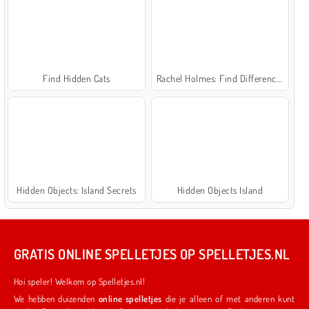
Find Hidden Cats
Rachel Holmes: Find Differences
Hidden Objects: Island Secrets
Hidden Objects Island
GRATIS ONLINE SPELLETJES OP SPELLETJES.NL
Hoi speler! Welkom op Spelletjes.nl!
We hebben duizenden
online spelletjes
die je alleen of met anderen kunt