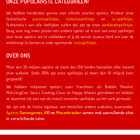
ONZE POPULAIRSTE CATEGORIEËN!
We hebben honderden genres voor allerlei soorten spelers. Probeer onze
fantastische
puzzelspelletjes
,
solitairespelletjes
en
.io-spelletjes
.
Fashionista's van alle leeftijden zullen dol zijn op onze
aankleedspelletjes
.
Daag voor nog meer plezier een andere speler uit in een van onze spelletjes
voor twee spelers om te ontdekken of jij de eerste coureur bent om over de
eindstreep te komen in onze spannende
racespelletjes
.
OVER ONS
Meer dan 35 miljoen spelers uit meer dan 150 landen bezoeken elke maand
onze website. Sinds 2014 zijn onze spelletjes al meer dan 19 miljard keer
gespeeld!
We hebben miljoenen spelers naar franchises als Bubble Shooter,
MahJongCon, Sara's Cooking Class en Happy Wheels getrokken en hebben
ze daarmee tot een van de meest iconische spelletjes op het web gemaakt.
We zijn ook de trotse eigenaar van tientallen andere websites, waaronder:
Agame
,
Gamesgames
,
A10
en
Mousebreaker
samen met aanvullende sites
in verschillende talen.