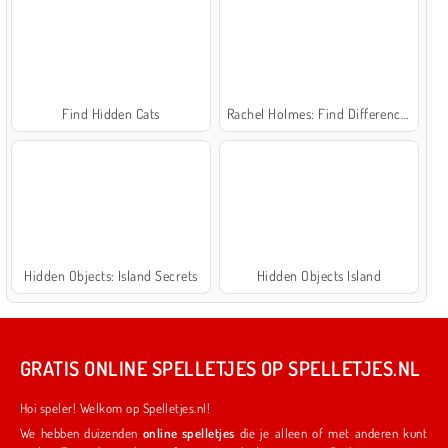
Find Hidden Cats
Rachel Holmes: Find Differences
Hidden Objects: Island Secrets
Hidden Objects Island
GRATIS ONLINE SPELLETJES OP SPELLETJES.NL
Hoi speler! Welkom op Spelletjes.nl!
We hebben duizenden
online spelletjes
die je alleen of met anderen kunt