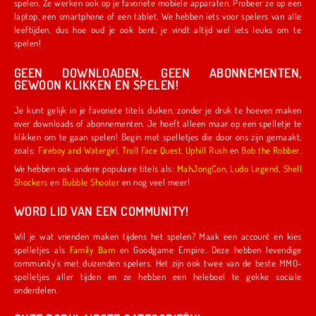
spelen. Ze werken ook op je favoriete mobiele apparaten. Probeer ze op een
laptop, een smartphone of een tablet. We hebben iets voor spelers van alle
leeftijden, dus hoe oud je ook bent, je vindt altijd wel iets leuks om te
spelen!
GEEN DOWNLOADEN, GEEN ABONNEMENTEN,
GEWOON KLIKKEN EN SPELEN!
Je kunt gelijk in je favoriete titels duiken, zonder je druk te hoeven maken
over downloads of abonnementen. Je hoeft alleen maar op een spelletje te
klikken om te gaan spelen! Begin met spelletjes die door ons zijn gemaakt,
zoals:
Fireboy and Watergirl
,
Troll Face Quest
,
Uphill Rush
en
Bob the Robber
.
We hebben ook andere populaire titels als:
MahJongCon
,
Ludo Legend
,
Shell
Shockers
en
Bubble Shooter
en nog veel meer!
WORD LID VAN EEN COMMUNITY!
Wil je wat vrienden maken tijdens het spelen? Maak een account en kies
spelletjes als
Family Barn
en Goodgame Empire. Deze hebben levendige
community's met duizenden spelers. Het zijn ook twee van de beste MMO-
spelletjes aller tijden en ze hebben een heleboel te gekke sociale
onderdelen.