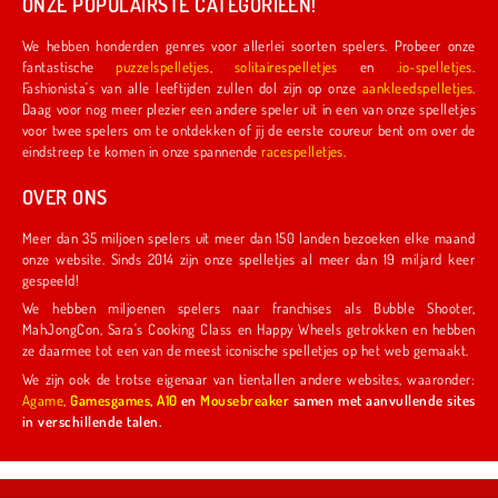
ONZE POPULAIRSTE CATEGORIEËN!
We hebben honderden genres voor allerlei soorten spelers. Probeer onze
fantastische
puzzelspelletjes
,
solitairespelletjes
en
.io-spelletjes
.
Fashionista's van alle leeftijden zullen dol zijn op onze
aankleedspelletjes
.
Daag voor nog meer plezier een andere speler uit in een van onze spelletjes
voor twee spelers om te ontdekken of jij de eerste coureur bent om over de
eindstreep te komen in onze spannende
racespelletjes
.
OVER ONS
Meer dan 35 miljoen spelers uit meer dan 150 landen bezoeken elke maand
onze website. Sinds 2014 zijn onze spelletjes al meer dan 19 miljard keer
gespeeld!
We hebben miljoenen spelers naar franchises als Bubble Shooter,
MahJongCon, Sara's Cooking Class en Happy Wheels getrokken en hebben
ze daarmee tot een van de meest iconische spelletjes op het web gemaakt.
We zijn ook de trotse eigenaar van tientallen andere websites, waaronder:
Agame
,
Gamesgames
,
A10
en
Mousebreaker
samen met aanvullende sites
in verschillende talen.