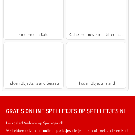
Find Hidden Cats
Rachel Holmes: Find Differences
Hidden Objects: Island Secrets
Hidden Objects Island
GRATIS ONLINE SPELLETJES OP SPELLETJES.NL
Hoi speler! Welkom op Spelletjes.nl!
We hebben duizenden
online spelletjes
die je alleen of met anderen kunt