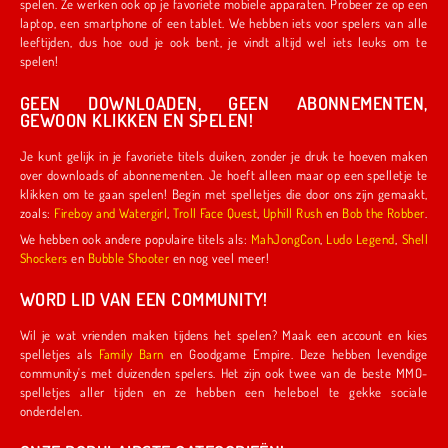
spelen. Ze werken ook op je favoriete mobiele apparaten. Probeer ze op een
laptop, een smartphone of een tablet. We hebben iets voor spelers van alle
leeftijden, dus hoe oud je ook bent, je vindt altijd wel iets leuks om te
spelen!
GEEN DOWNLOADEN, GEEN ABONNEMENTEN,
GEWOON KLIKKEN EN SPELEN!
Je kunt gelijk in je favoriete titels duiken, zonder je druk te hoeven maken
over downloads of abonnementen. Je hoeft alleen maar op een spelletje te
klikken om te gaan spelen! Begin met spelletjes die door ons zijn gemaakt,
zoals:
Fireboy and Watergirl
,
Troll Face Quest
,
Uphill Rush
en
Bob the Robber
.
We hebben ook andere populaire titels als:
MahJongCon
,
Ludo Legend
,
Shell
Shockers
en
Bubble Shooter
en nog veel meer!
WORD LID VAN EEN COMMUNITY!
Wil je wat vrienden maken tijdens het spelen? Maak een account en kies
spelletjes als
Family Barn
en Goodgame Empire. Deze hebben levendige
community's met duizenden spelers. Het zijn ook twee van de beste MMO-
spelletjes aller tijden en ze hebben een heleboel te gekke sociale
onderdelen.