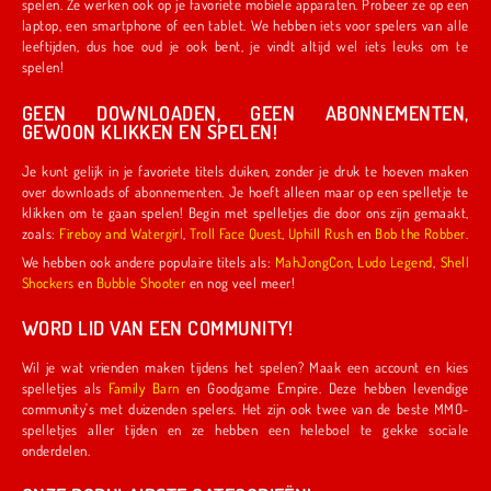
spelen. Ze werken ook op je favoriete mobiele apparaten. Probeer ze op een
laptop, een smartphone of een tablet. We hebben iets voor spelers van alle
leeftijden, dus hoe oud je ook bent, je vindt altijd wel iets leuks om te
spelen!
GEEN DOWNLOADEN, GEEN ABONNEMENTEN,
GEWOON KLIKKEN EN SPELEN!
Je kunt gelijk in je favoriete titels duiken, zonder je druk te hoeven maken
over downloads of abonnementen. Je hoeft alleen maar op een spelletje te
klikken om te gaan spelen! Begin met spelletjes die door ons zijn gemaakt,
zoals:
Fireboy and Watergirl
,
Troll Face Quest
,
Uphill Rush
en
Bob the Robber
.
We hebben ook andere populaire titels als:
MahJongCon
,
Ludo Legend
,
Shell
Shockers
en
Bubble Shooter
en nog veel meer!
WORD LID VAN EEN COMMUNITY!
Wil je wat vrienden maken tijdens het spelen? Maak een account en kies
spelletjes als
Family Barn
en Goodgame Empire. Deze hebben levendige
community's met duizenden spelers. Het zijn ook twee van de beste MMO-
spelletjes aller tijden en ze hebben een heleboel te gekke sociale
onderdelen.