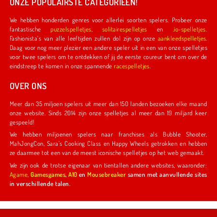
ONZE POPULAIRSTE CATEGORIEËN!
We hebben honderden genres voor allerlei soorten spelers. Probeer onze
fantastische
puzzelspelletjes
,
solitairespelletjes
en
.io-spelletjes
.
Fashionista's van alle leeftijden zullen dol zijn op onze
aankleedspelletjes
.
Daag voor nog meer plezier een andere speler uit in een van onze spelletjes
voor twee spelers om te ontdekken of jij de eerste coureur bent om over de
eindstreep te komen in onze spannende
racespelletjes
.
OVER ONS
Meer dan 35 miljoen spelers uit meer dan 150 landen bezoeken elke maand
onze website. Sinds 2014 zijn onze spelletjes al meer dan 19 miljard keer
gespeeld!
We hebben miljoenen spelers naar franchises als Bubble Shooter,
MahJongCon, Sara's Cooking Class en Happy Wheels getrokken en hebben
ze daarmee tot een van de meest iconische spelletjes op het web gemaakt.
We zijn ook de trotse eigenaar van tientallen andere websites, waaronder:
Agame
,
Gamesgames
,
A10
en
Mousebreaker
samen met aanvullende sites
in verschillende talen.