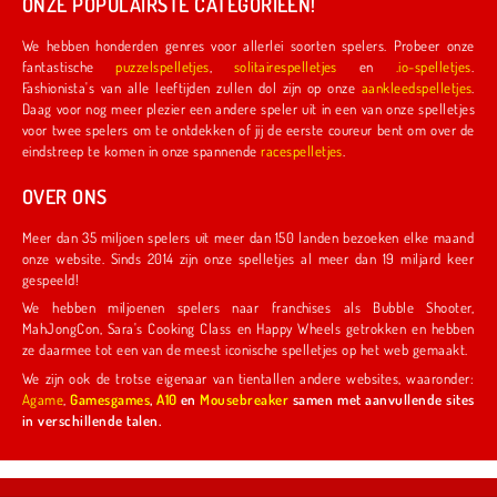
ONZE POPULAIRSTE CATEGORIEËN!
We hebben honderden genres voor allerlei soorten spelers. Probeer onze
fantastische
puzzelspelletjes
,
solitairespelletjes
en
.io-spelletjes
.
Fashionista's van alle leeftijden zullen dol zijn op onze
aankleedspelletjes
.
Daag voor nog meer plezier een andere speler uit in een van onze spelletjes
voor twee spelers om te ontdekken of jij de eerste coureur bent om over de
eindstreep te komen in onze spannende
racespelletjes
.
OVER ONS
Meer dan 35 miljoen spelers uit meer dan 150 landen bezoeken elke maand
onze website. Sinds 2014 zijn onze spelletjes al meer dan 19 miljard keer
gespeeld!
We hebben miljoenen spelers naar franchises als Bubble Shooter,
MahJongCon, Sara's Cooking Class en Happy Wheels getrokken en hebben
ze daarmee tot een van de meest iconische spelletjes op het web gemaakt.
We zijn ook de trotse eigenaar van tientallen andere websites, waaronder:
Agame
,
Gamesgames
,
A10
en
Mousebreaker
samen met aanvullende sites
in verschillende talen.