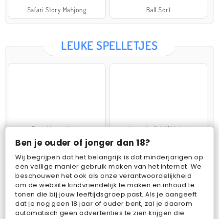
Safari Story Mahjong
Ball Sort
LEUKE SPELLETJES
Farm Merge Valley
VegaMix 2: Wild West
Ben je ouder of jonger dan 18?
Wij begrijpen dat het belangrijk is dat minderjarigen op
een veilige manier gebruik maken van het internet. We
beschouwen het ook als onze verantwoordelijkheid
om de website kindvriendelijk te maken en inhoud te
tonen die bij jouw leeftijdsgroep past. Als je aangeeft
dat je nog geen 18 jaar of ouder bent, zal je daarom
Pop Fruit
Bubbits
automatisch geen advertenties te zien krijgen die