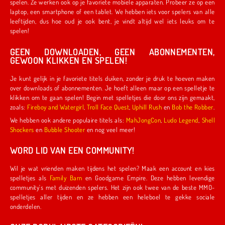
spelen. Ze werken ook op je favoriete mobiele apparaten. Probeer ze op een
laptop, een smartphone of een tablet. We hebben iets voor spelers van alle
leeftijden, dus hoe oud je ook bent, je vindt altijd wel iets leuks om te
spelen!
GEEN DOWNLOADEN, GEEN ABONNEMENTEN,
GEWOON KLIKKEN EN SPELEN!
Je kunt gelijk in je favoriete titels duiken, zonder je druk te hoeven maken
over downloads of abonnementen. Je hoeft alleen maar op een spelletje te
klikken om te gaan spelen! Begin met spelletjes die door ons zijn gemaakt,
zoals:
Fireboy and Watergirl
,
Troll Face Quest
,
Uphill Rush
en
Bob the Robber
.
We hebben ook andere populaire titels als:
MahJongCon
,
Ludo Legend
,
Shell
Shockers
en
Bubble Shooter
en nog veel meer!
WORD LID VAN EEN COMMUNITY!
Wil je wat vrienden maken tijdens het spelen? Maak een account en kies
spelletjes als
Family Barn
en Goodgame Empire. Deze hebben levendige
community's met duizenden spelers. Het zijn ook twee van de beste MMO-
spelletjes aller tijden en ze hebben een heleboel te gekke sociale
onderdelen.