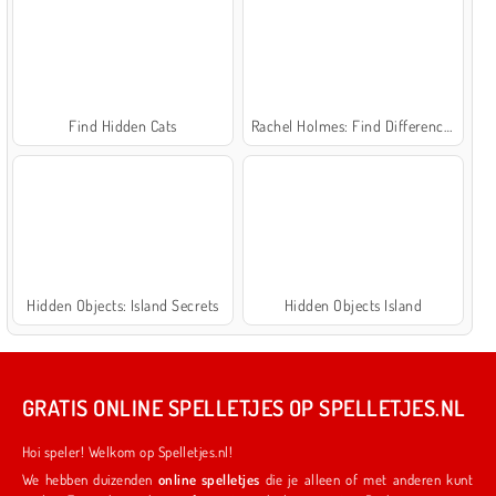
Find Hidden Cats
Rachel Holmes: Find Differences
Hidden Objects: Island Secrets
Hidden Objects Island
GRATIS ONLINE SPELLETJES OP SPELLETJES.NL
Hoi speler! Welkom op Spelletjes.nl!
We hebben duizenden
online spelletjes
die je alleen of met anderen kunt