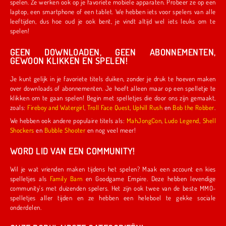
spelen. Ze werken ook op je favoriete mobiele apparaten. Probeer ze op een
laptop, een smartphone of een tablet. We hebben iets voor spelers van alle
leeftijden, dus hoe oud je ook bent, je vindt altijd wel iets leuks om te
spelen!
GEEN DOWNLOADEN, GEEN ABONNEMENTEN,
GEWOON KLIKKEN EN SPELEN!
Je kunt gelijk in je favoriete titels duiken, zonder je druk te hoeven maken
over downloads of abonnementen. Je hoeft alleen maar op een spelletje te
klikken om te gaan spelen! Begin met spelletjes die door ons zijn gemaakt,
zoals:
Fireboy and Watergirl
,
Troll Face Quest
,
Uphill Rush
en
Bob the Robber
.
We hebben ook andere populaire titels als:
MahJongCon
,
Ludo Legend
,
Shell
Shockers
en
Bubble Shooter
en nog veel meer!
WORD LID VAN EEN COMMUNITY!
Wil je wat vrienden maken tijdens het spelen? Maak een account en kies
spelletjes als
Family Barn
en Goodgame Empire. Deze hebben levendige
community's met duizenden spelers. Het zijn ook twee van de beste MMO-
spelletjes aller tijden en ze hebben een heleboel te gekke sociale
onderdelen.