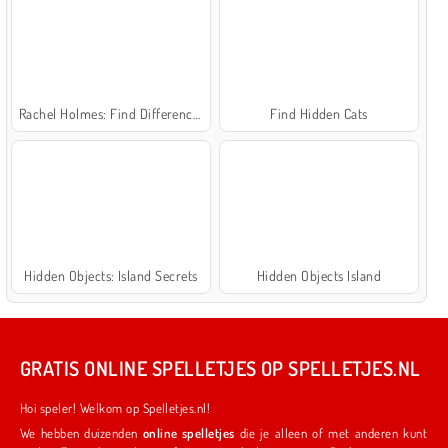
Rachel Holmes: Find Differences
Find Hidden Cats
Hidden Objects: Island Secrets
Hidden Objects Island
GRATIS ONLINE SPELLETJES OP SPELLETJES.NL
Hoi speler! Welkom op Spelletjes.nl!
We hebben duizenden
online spelletjes
die je alleen of met anderen kunt