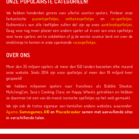
ONZE POPULAIRSTE CATEGORIEËN!
We hebben honderden genres voor allerlei soorten spelers. Probeer onze
fantastische
puzzelspelletjes
,
solitairespelletjes
en
.io-spelletjes
.
Fashionista's van alle leeftijden zullen dol zijn op onze
aankleedspelletjes
.
Daag voor nog meer plezier een andere speler uit in een van onze spelletjes
voor twee spelers om te ontdekken of jij de eerste coureur bent om over de
eindstreep te komen in onze spannende
racespelletjes
.
OVER ONS
Meer dan 35 miljoen spelers uit meer dan 150 landen bezoeken elke maand
onze website. Sinds 2014 zijn onze spelletjes al meer dan 19 miljard keer
gespeeld!
We hebben miljoenen spelers naar franchises als Bubble Shooter,
MahJongCon, Sara's Cooking Class en Happy Wheels getrokken en hebben
ze daarmee tot een van de meest iconische spelletjes op het web gemaakt.
We zijn ook de trotse eigenaar van tientallen andere websites, waaronder:
Agame
,
Gamesgames
,
A10
en
Mousebreaker
samen met aanvullende sites
in verschillende talen.