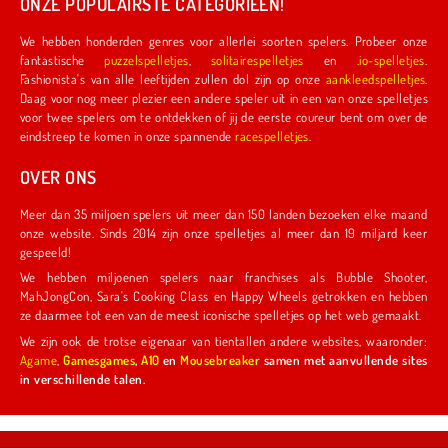
ONZE POPULAIRSTE CATEGORIEËN!
We hebben honderden genres voor allerlei soorten spelers. Probeer onze
fantastische
puzzelspelletjes
,
solitairespelletjes
en
.io-spelletjes
.
Fashionista's van alle leeftijden zullen dol zijn op onze
aankleedspelletjes
.
Daag voor nog meer plezier een andere speler uit in een van onze spelletjes
voor twee spelers om te ontdekken of jij de eerste coureur bent om over de
eindstreep te komen in onze spannende
racespelletjes
.
OVER ONS
Meer dan 35 miljoen spelers uit meer dan 150 landen bezoeken elke maand
onze website. Sinds 2014 zijn onze spelletjes al meer dan 19 miljard keer
gespeeld!
We hebben miljoenen spelers naar franchises als Bubble Shooter,
MahJongCon, Sara's Cooking Class en Happy Wheels getrokken en hebben
ze daarmee tot een van de meest iconische spelletjes op het web gemaakt.
We zijn ook de trotse eigenaar van tientallen andere websites, waaronder:
Agame
,
Gamesgames
,
A10
en
Mousebreaker
samen met aanvullende sites
in verschillende talen.