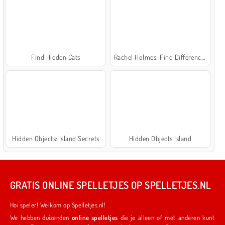
Find Hidden Cats
Rachel Holmes: Find Differences
Hidden Objects: Island Secrets
Hidden Objects Island
GRATIS ONLINE SPELLETJES OP SPELLETJES.NL
Hoi speler! Welkom op Spelletjes.nl!
We hebben duizenden
online spelletjes
die je alleen of met anderen kunt