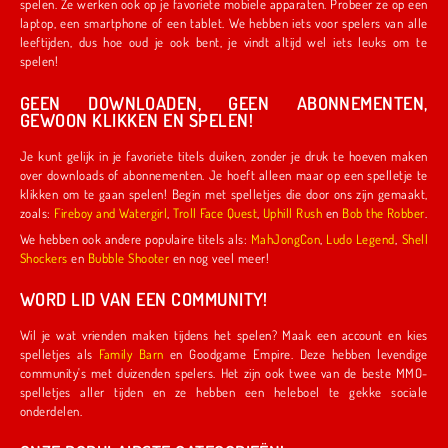
spelen. Ze werken ook op je favoriete mobiele apparaten. Probeer ze op een
laptop, een smartphone of een tablet. We hebben iets voor spelers van alle
leeftijden, dus hoe oud je ook bent, je vindt altijd wel iets leuks om te
spelen!
GEEN DOWNLOADEN, GEEN ABONNEMENTEN,
GEWOON KLIKKEN EN SPELEN!
Je kunt gelijk in je favoriete titels duiken, zonder je druk te hoeven maken
over downloads of abonnementen. Je hoeft alleen maar op een spelletje te
klikken om te gaan spelen! Begin met spelletjes die door ons zijn gemaakt,
zoals:
Fireboy and Watergirl
,
Troll Face Quest
,
Uphill Rush
en
Bob the Robber
.
We hebben ook andere populaire titels als:
MahJongCon
,
Ludo Legend
,
Shell
Shockers
en
Bubble Shooter
en nog veel meer!
WORD LID VAN EEN COMMUNITY!
Wil je wat vrienden maken tijdens het spelen? Maak een account en kies
spelletjes als
Family Barn
en Goodgame Empire. Deze hebben levendige
community's met duizenden spelers. Het zijn ook twee van de beste MMO-
spelletjes aller tijden en ze hebben een heleboel te gekke sociale
onderdelen.