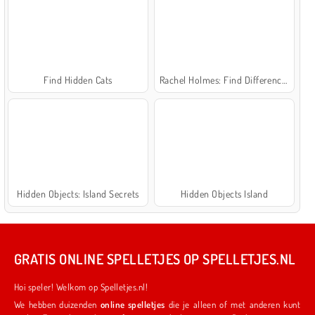
Find Hidden Cats
Rachel Holmes: Find Differences
Hidden Objects: Island Secrets
Hidden Objects Island
GRATIS ONLINE SPELLETJES OP SPELLETJES.NL
Hoi speler! Welkom op Spelletjes.nl!
We hebben duizenden
online spelletjes
die je alleen of met anderen kunt