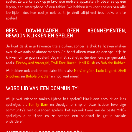
spelen. Ze werken ook op je favoriete mobiele apparaten. Probeer ze op een
laptop, een smartphone of een tablet. We hebben iets voor spelers van alle
leeftijden, dus hoe oud je ook bent, je vindt altijd wel iets leuks om te
spelen!
GEEN DOWNLOADEN, GEEN ABONNEMENTEN,
GEWOON KLIKKEN EN SPELEN!
Je kunt gelijk in je favoriete titels duiken, zonder je druk te hoeven maken
over downloads of abonnementen. Je hoeft alleen maar op een spelletje te
klikken om te gaan spelen! Begin met spelletjes die door ons zijn gemaakt,
zoals:
Fireboy and Watergirl
,
Troll Face Quest
,
Uphill Rush
en
Bob the Robber
.
We hebben ook andere populaire titels als:
MahJongCon
,
Ludo Legend
,
Shell
Shockers
en
Bubble Shooter
en nog veel meer!
WORD LID VAN EEN COMMUNITY!
Wil je wat vrienden maken tijdens het spelen? Maak een account en kies
spelletjes als
Family Barn
en Goodgame Empire. Deze hebben levendige
community's met duizenden spelers. Het zijn ook twee van de beste MMO-
spelletjes aller tijden en ze hebben een heleboel te gekke sociale
onderdelen.