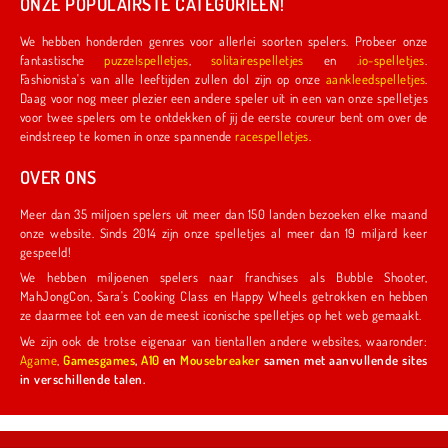
ONZE POPULAIRSTE CATEGORIEËN!
We hebben honderden genres voor allerlei soorten spelers. Probeer onze
fantastische
puzzelspelletjes
,
solitairespelletjes
en
.io-spelletjes
.
Fashionista's van alle leeftijden zullen dol zijn op onze
aankleedspelletjes
.
Daag voor nog meer plezier een andere speler uit in een van onze spelletjes
voor twee spelers om te ontdekken of jij de eerste coureur bent om over de
eindstreep te komen in onze spannende
racespelletjes
.
OVER ONS
Meer dan 35 miljoen spelers uit meer dan 150 landen bezoeken elke maand
onze website. Sinds 2014 zijn onze spelletjes al meer dan 19 miljard keer
gespeeld!
We hebben miljoenen spelers naar franchises als Bubble Shooter,
MahJongCon, Sara's Cooking Class en Happy Wheels getrokken en hebben
ze daarmee tot een van de meest iconische spelletjes op het web gemaakt.
We zijn ook de trotse eigenaar van tientallen andere websites, waaronder:
Agame
,
Gamesgames
,
A10
en
Mousebreaker
samen met aanvullende sites
in verschillende talen.