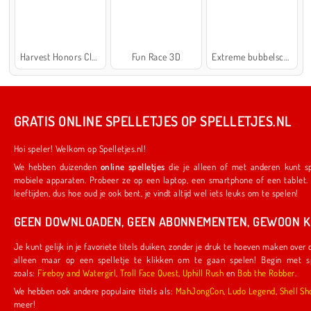
Harvest Honors Classic
Fun Race 3D
Extreme bubbelschieter 2
GRATIS ONLINE SPELLETJES OP SPELLETJES.NL
Hoi speler! Welkom op Spelletjes.nl!
We hebben duizenden
online spelletjes
die je alleen of met anderen kunt spelen. Ze werken ook op je favoriete
mobiele apparaten. Probeer ze op een laptop, een smartphone of een tablet. We hebben iets voor spelers van alle
leeftijden, dus hoe oud je ook bent, je vindt altijd wel iets leuks om te spelen!
GEEN DOWNLOADEN, GEEN ABONNEMENTEN, GEWOON KL
Je kunt gelijk in je favoriete titels duiken, zonder je druk te hoeven maken over downloads of abonnementen. Je hoeft
alleen maar op een spelletje te klikken om te gaan spelen! Begin met spelletjes die door ons zijn gemaakt,
zoals:
Fireboy and Watergirl
,
Troll Face Quest
,
Uphill Rush
en
Bob the Robber
.
We hebben ook andere populaire titels als:
MahJongCon
,
Ludo Legend
,
Shel
meer!