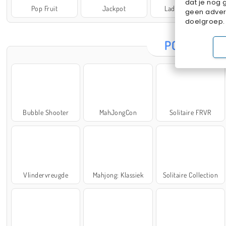
dat je nog 
Pop Fruit
Jackpot
Lady Popular
geen advert
doelgroep.
POPULAIRE
Bubble Shooter
MahJongCon
Solitaire FRVR
Vlindervreugde
Mahjong: Klassiek
Solitaire Collection