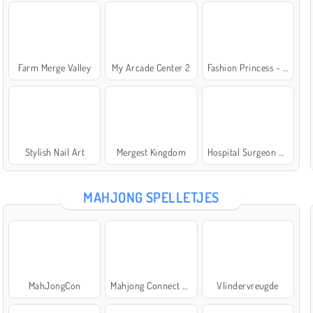
Farm Merge Valley
My Arcade Center 2
Fashion Princess - Dress Up for Girls
Stylish Nail Art
Mergest Kingdom
Hospital Surgeon Doctor Game
MAHJONG SPELLETJES
MahJongCon
Mahjong Connect Classic
Vlindervreugde