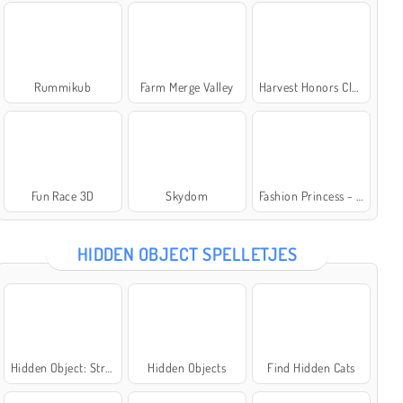
Rummikub
Farm Merge Valley
Harvest Honors Classic
Fun Race 3D
Skydom
Fashion Princess - Dress Up for Girls
HIDDEN OBJECT SPELLETJES
Hidden Object: Street of Secrets
Hidden Objects
Find Hidden Cats