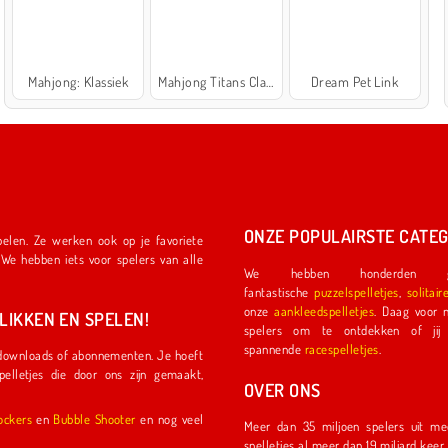
Mahjong: Klassiek
Mahjong Titans Classic
Dream Pet Link
ONZE POPULAIRSTE CATEG
We hebben honderden ge
fantastische
puzzelspelletjes
,
solitair
onze
aankleedspelletjes
. Daag voor nog meer plezier een ander
IKKEN EN SPELEN!
spelers om te ontdekken of jij de eerste coureu
spannende
racespelletjes
.
OVER ONS
l Shockers
en
Bubble Shooter
en nog veel
Meer dan 35 miljoen spelers uit meer dan 150 land
spelletjes al meer dan 19 miljard kee