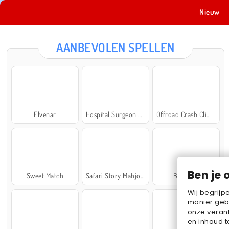
Nieuw
AANBEVOLEN SPELLEN
Elvenar
Hospital Surgeon Doctor Game
Offroad Crash Climber 4X4
Ben je 
Sweet Match
Safari Story Mahjong
Ball Sort
Wij begrijp
manier geb
onze verant
en inhoud t