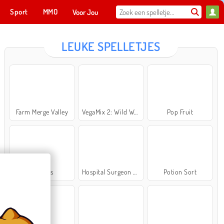
Sport
MMO
Voor Jou
LEUKE SPELLETJES
Farm Merge Valley
VegaMix 2: Wild West
Pop Fruit
Cross Stitch Masters
Ma
NU SPELEN
Bubbits
Hospital Surgeon Doctor Game
Potion Sort