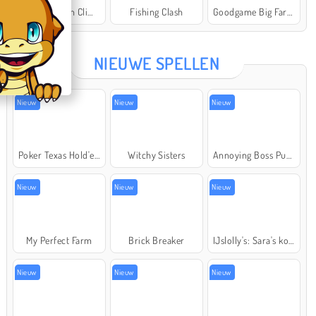
Offroad Crash Climber 4X4
Fishing Clash
Goodgame Big Farm
Star Stable
NIEUWE SPELLEN
Nieuw
Nieuw
Nieuw
Poker Texas Hold'em
Witchy Sisters
Annoying Boss Punch Game
Nieuw
Nieuw
Nieuw
My Perfect Farm
Brick Breaker
IJslolly's: Sara's kookcursus
Nieuw
Nieuw
Nieuw