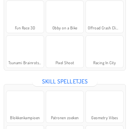
Fun Race 3D
Obby on a Bike
Offroad Crash Climber 4X4
Tsunami Brainrots Online
Pixel Shoot
Racing In City
SKILL SPELLETJES
Blokkenkampioen
Patronen zoeken
Geometry Vibes