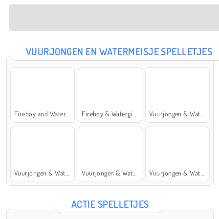
VUURJONGEN EN WATERMEISJE SPELLETJES
Fireboy and Watergirl: The Forest Temple
Fireboy & Watergirl 7: and Friends
Vuurjongen & Watermeisje 5: Elementen
Vuurjongen & Watermeisje 4: Kristaltempel
Vuurjongen & Watermeisje 2: Lichttempel
Vuurjongen & Watermeisje 6: Sprookje
ACTIE SPELLETJES