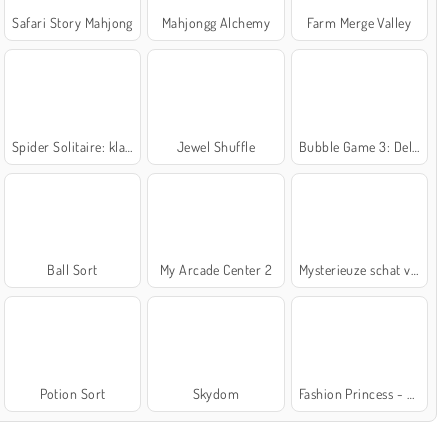
Safari Story Mahjong
Mahjongg Alchemy
Farm Merge Valley
Spider Solitaire: klassiek
Jewel Shuffle
Bubble Game 3: Deluxe
Ball Sort
My Arcade Center 2
Mysterieuze schat van de zee
Potion Sort
Skydom
Fashion Princess - Dress Up for Girls