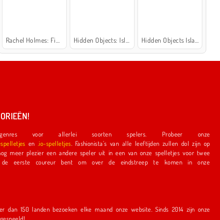
Rachel Holmes: Find Differences
Hidden Objects: Island Secrets
Hidden Objects Island
ORIEËN!
nres voor allerlei soorten spelers. Probeer onze
espelletjes
en
.io-spelletjes
. Fashionista's van alle leeftijden zullen dol zijn op
e speler uit in een van onze spelletjes voor twee
r bent om over de eindstreep te komen in onze
en bezoeken elke maand onze website. Sinds 2014 zijn onze
r gespeeld!