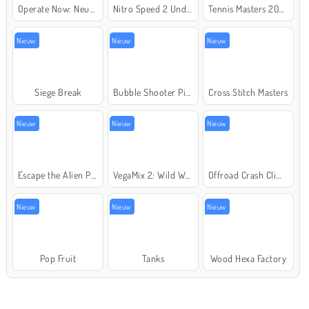
Operate Now: Neusoperatie
Nitro Speed 2 Underground
Tennis Masters 2026
Nieuw
Nieuw
Nieuw
Siege Break
Bubble Shooter Pirate Treasures
Cross Stitch Masters
Nieuw
Nieuw
Nieuw
Escape the Alien Prison
VegaMix 2: Wild West
Offroad Crash Climber 4X4
Nieuw
Nieuw
Nieuw
Pop Fruit
Tanks
Wood Hexa Factory