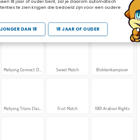
geen 18 jaar of ouder bent, zal je daarom automatisch
Cake Merge 2
Cross Stitch Masters
Marble Sort
enties te zien krijgen die bedoeld zijn voor een oudere
 SPELLETJES
JONGER DAN 18
18 JAAR OF OUDER
Mahjong Connect Classic
Sweet Match
Blokkenkampioen
Mahjong Titans Classic
Fruit Match
1001 Arabian Nights