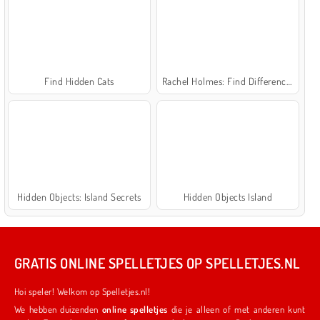
Find Hidden Cats
Rachel Holmes: Find Differences
Hidden Objects: Island Secrets
Hidden Objects Island
GRATIS ONLINE SPELLETJES OP SPELLETJES.NL
Hoi speler! Welkom op Spelletjes.nl!
We hebben duizenden
online spelletjes
die je alleen of met anderen kunt