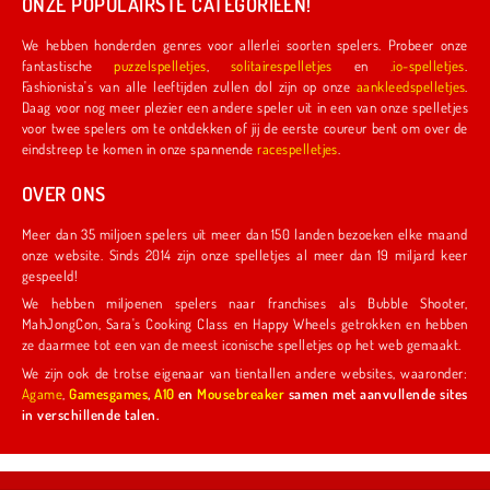
ONZE POPULAIRSTE CATEGORIEËN!
We hebben honderden genres voor allerlei soorten spelers. Probeer onze
fantastische
puzzelspelletjes
,
solitairespelletjes
en
.io-spelletjes
.
Fashionista's van alle leeftijden zullen dol zijn op onze
aankleedspelletjes
.
Daag voor nog meer plezier een andere speler uit in een van onze spelletjes
voor twee spelers om te ontdekken of jij de eerste coureur bent om over de
eindstreep te komen in onze spannende
racespelletjes
.
OVER ONS
Meer dan 35 miljoen spelers uit meer dan 150 landen bezoeken elke maand
onze website. Sinds 2014 zijn onze spelletjes al meer dan 19 miljard keer
gespeeld!
We hebben miljoenen spelers naar franchises als Bubble Shooter,
MahJongCon, Sara's Cooking Class en Happy Wheels getrokken en hebben
ze daarmee tot een van de meest iconische spelletjes op het web gemaakt.
We zijn ook de trotse eigenaar van tientallen andere websites, waaronder:
Agame
,
Gamesgames
,
A10
en
Mousebreaker
samen met aanvullende sites
in verschillende talen.