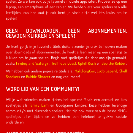
spelen. Ze werken ook op je favoriete mobiele apparaten. Probeer ze op een
laptop, een smartphone of een tablet. We hebben iets voor spelers van alle
leeftijden, dus hoe oud je ook bent, je vindt altijd wel iets leuks om te
spelen!
GEEN DOWNLOADEN, GEEN ABONNEMENTEN,
GEWOON KLIKKEN EN SPELEN!
Je kunt gelijk in je favoriete titels duiken, zonder je druk te hoeven maken
over downloads of abonnementen. Je hoeft alleen maar op een spelletje te
klikken om te gaan spelen! Begin met spelletjes die door ons zijn gemaakt,
zoals:
Fireboy and Watergirl
,
Troll Face Quest
,
Uphill Rush
en
Bob the Robber
.
We hebben ook andere populaire titels als:
MahJongCon
,
Ludo Legend
,
Shell
Shockers
en
Bubble Shooter
en nog veel meer!
WORD LID VAN EEN COMMUNITY!
Wil je wat vrienden maken tijdens het spelen? Maak een account en kies
spelletjes als
Family Barn
en Goodgame Empire. Deze hebben levendige
community's met duizenden spelers. Het zijn ook twee van de beste MMO-
spelletjes aller tijden en ze hebben een heleboel te gekke sociale
onderdelen.