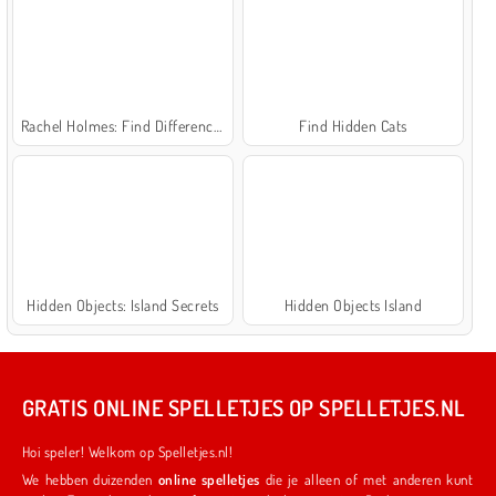
Rachel Holmes: Find Differences
Find Hidden Cats
Hidden Objects: Island Secrets
Hidden Objects Island
GRATIS ONLINE SPELLETJES OP SPELLETJES.NL
Hoi speler! Welkom op Spelletjes.nl!
We hebben duizenden
online spelletjes
die je alleen of met anderen kunt