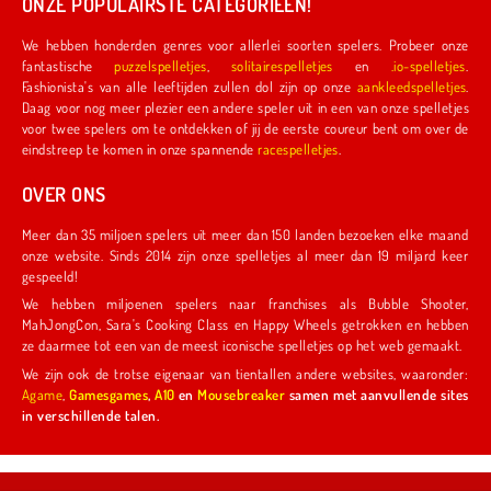
ONZE POPULAIRSTE CATEGORIEËN!
We hebben honderden genres voor allerlei soorten spelers. Probeer onze
fantastische
puzzelspelletjes
,
solitairespelletjes
en
.io-spelletjes
.
Fashionista's van alle leeftijden zullen dol zijn op onze
aankleedspelletjes
.
Daag voor nog meer plezier een andere speler uit in een van onze spelletjes
voor twee spelers om te ontdekken of jij de eerste coureur bent om over de
eindstreep te komen in onze spannende
racespelletjes
.
OVER ONS
Meer dan 35 miljoen spelers uit meer dan 150 landen bezoeken elke maand
onze website. Sinds 2014 zijn onze spelletjes al meer dan 19 miljard keer
gespeeld!
We hebben miljoenen spelers naar franchises als Bubble Shooter,
MahJongCon, Sara's Cooking Class en Happy Wheels getrokken en hebben
ze daarmee tot een van de meest iconische spelletjes op het web gemaakt.
We zijn ook de trotse eigenaar van tientallen andere websites, waaronder:
Agame
,
Gamesgames
,
A10
en
Mousebreaker
samen met aanvullende sites
in verschillende talen.