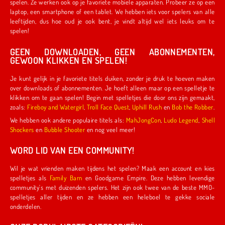
spelen. Ze werken ook op je favoriete mobiele apparaten. Probeer ze op een
laptop, een smartphone of een tablet. We hebben iets voor spelers van alle
leeftijden, dus hoe oud je ook bent, je vindt altijd wel iets leuks om te
spelen!
GEEN DOWNLOADEN, GEEN ABONNEMENTEN,
GEWOON KLIKKEN EN SPELEN!
Je kunt gelijk in je favoriete titels duiken, zonder je druk te hoeven maken
over downloads of abonnementen. Je hoeft alleen maar op een spelletje te
klikken om te gaan spelen! Begin met spelletjes die door ons zijn gemaakt,
zoals:
Fireboy and Watergirl
,
Troll Face Quest
,
Uphill Rush
en
Bob the Robber
.
We hebben ook andere populaire titels als:
MahJongCon
,
Ludo Legend
,
Shell
Shockers
en
Bubble Shooter
en nog veel meer!
WORD LID VAN EEN COMMUNITY!
Wil je wat vrienden maken tijdens het spelen? Maak een account en kies
spelletjes als
Family Barn
en Goodgame Empire. Deze hebben levendige
community's met duizenden spelers. Het zijn ook twee van de beste MMO-
spelletjes aller tijden en ze hebben een heleboel te gekke sociale
onderdelen.