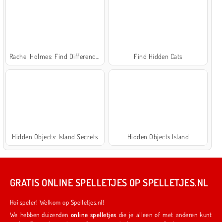
Rachel Holmes: Find Differences
Find Hidden Cats
Hidden Objects: Island Secrets
Hidden Objects Island
GRATIS ONLINE SPELLETJES OP SPELLETJES.NL
Hoi speler! Welkom op Spelletjes.nl!
We hebben duizenden
online spelletjes
die je alleen of met anderen kunt