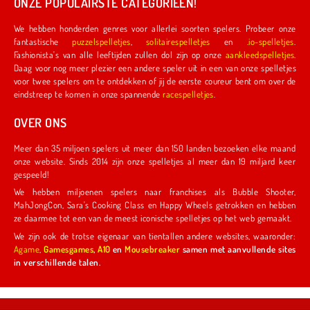
ONZE POPULAIRSTE CATEGORIEËN!
We hebben honderden genres voor allerlei soorten spelers. Probeer onze
fantastische
puzzelspelletjes
,
solitairespelletjes
en
.io-spelletjes
.
Fashionista's van alle leeftijden zullen dol zijn op onze
aankleedspelletjes
.
Daag voor nog meer plezier een andere speler uit in een van onze spelletjes
voor twee spelers om te ontdekken of jij de eerste coureur bent om over de
eindstreep te komen in onze spannende
racespelletjes
.
OVER ONS
Meer dan 35 miljoen spelers uit meer dan 150 landen bezoeken elke maand
onze website. Sinds 2014 zijn onze spelletjes al meer dan 19 miljard keer
gespeeld!
We hebben miljoenen spelers naar franchises als Bubble Shooter,
MahJongCon, Sara's Cooking Class en Happy Wheels getrokken en hebben
ze daarmee tot een van de meest iconische spelletjes op het web gemaakt.
We zijn ook de trotse eigenaar van tientallen andere websites, waaronder:
Agame
,
Gamesgames
,
A10
en
Mousebreaker
samen met aanvullende sites
in verschillende talen.