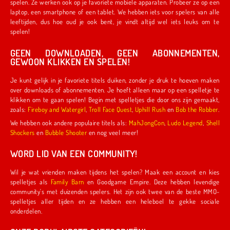
spelen. Ze werken ook op je favoriete mobiele apparaten. Probeer ze op een
laptop, een smartphone of een tablet. We hebben iets voor spelers van alle
leeftijden, dus hoe oud je ook bent, je vindt altijd wel iets leuks om te
spelen!
GEEN DOWNLOADEN, GEEN ABONNEMENTEN,
GEWOON KLIKKEN EN SPELEN!
Je kunt gelijk in je favoriete titels duiken, zonder je druk te hoeven maken
over downloads of abonnementen. Je hoeft alleen maar op een spelletje te
klikken om te gaan spelen! Begin met spelletjes die door ons zijn gemaakt,
zoals:
Fireboy and Watergirl
,
Troll Face Quest
,
Uphill Rush
en
Bob the Robber
.
We hebben ook andere populaire titels als:
MahJongCon
,
Ludo Legend
,
Shell
Shockers
en
Bubble Shooter
en nog veel meer!
WORD LID VAN EEN COMMUNITY!
Wil je wat vrienden maken tijdens het spelen? Maak een account en kies
spelletjes als
Family Barn
en Goodgame Empire. Deze hebben levendige
community's met duizenden spelers. Het zijn ook twee van de beste MMO-
spelletjes aller tijden en ze hebben een heleboel te gekke sociale
onderdelen.