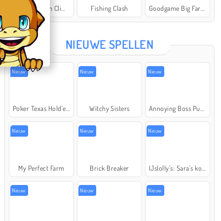
Offroad Crash Climber 4X4
Fishing Clash
Goodgame Big Farm
Star Stable
NIEUWE SPELLEN
Nieuw
Nieuw
Nieuw
Poker Texas Hold'em
Witchy Sisters
Annoying Boss Punch Game
Nieuw
Nieuw
Nieuw
My Perfect Farm
Brick Breaker
IJslolly's: Sara's kookcursus
Nieuw
Nieuw
Nieuw