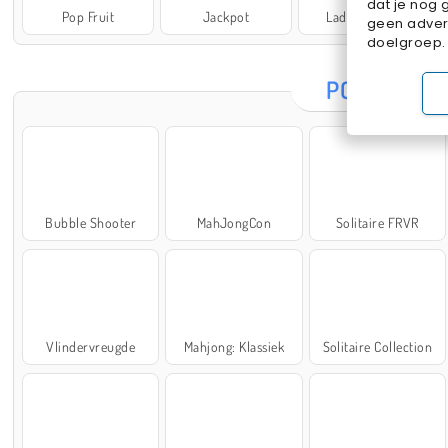
dat je nog 
Pop Fruit
Jackpot
Lady Popular
geen advert
doelgroep.
POPULAIRE
Bubble Shooter
MahJongCon
Solitaire FRVR
Vlindervreugde
Mahjong: Klassiek
Solitaire Collection