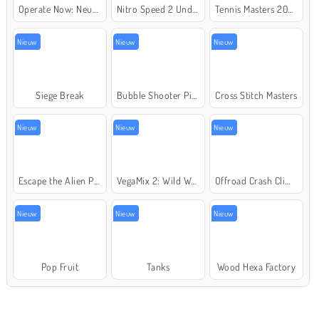
Operate Now: Neusoperatie
Nitro Speed 2 Underground
Tennis Masters 2026
Nieuw
Nieuw
Nieuw
Siege Break
Bubble Shooter Pirate Treasures
Cross Stitch Masters
Nieuw
Nieuw
Nieuw
Escape the Alien Prison
VegaMix 2: Wild West
Offroad Crash Climber 4X4
Nieuw
Nieuw
Nieuw
Pop Fruit
Tanks
Wood Hexa Factory