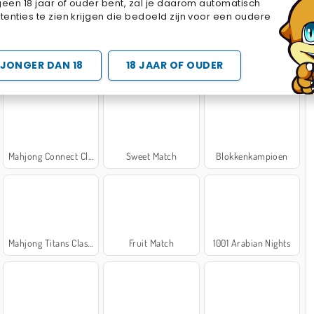
geen 18 jaar of ouder bent, zal je daarom automatisch
Cake Merge 2
Cross Stitch Masters
Marble Sort
enties te zien krijgen die bedoeld zijn voor een oudere
 SPELLETJES
JONGER DAN 18
18 JAAR OF OUDER
Mahjong Connect Classic
Sweet Match
Blokkenkampioen
Mahjong Titans Classic
Fruit Match
1001 Arabian Nights