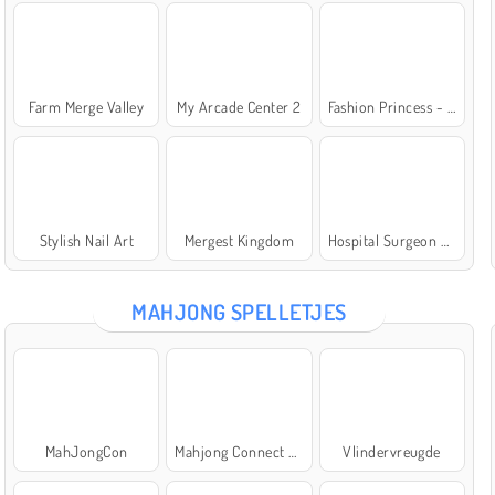
Farm Merge Valley
My Arcade Center 2
Fashion Princess - Dress Up for Girls
Stylish Nail Art
Mergest Kingdom
Hospital Surgeon Doctor Game
MAHJONG SPELLETJES
MahJongCon
Mahjong Connect Classic
Vlindervreugde