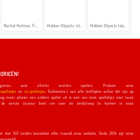
Rachel Holmes: Find Differences
Hidden Objects: Island Secrets
Hidden Objects Island
ORIEËN!
nres voor allerlei soorten spelers. Probeer onze
espelletjes
en
.io-spelletjes
. Fashionista's van alle leeftijden zullen dol zijn op
e speler uit in een van onze spelletjes voor twee
r bent om over de eindstreep te komen in onze
en bezoeken elke maand onze website. Sinds 2014 zijn onze
r gespeeld!