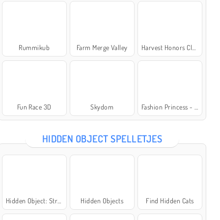
Rummikub
Farm Merge Valley
Harvest Honors Classic
Fun Race 3D
Skydom
Fashion Princess - Dress Up for Girls
HIDDEN OBJECT SPELLETJES
Hidden Object: Street of Secrets
Hidden Objects
Find Hidden Cats