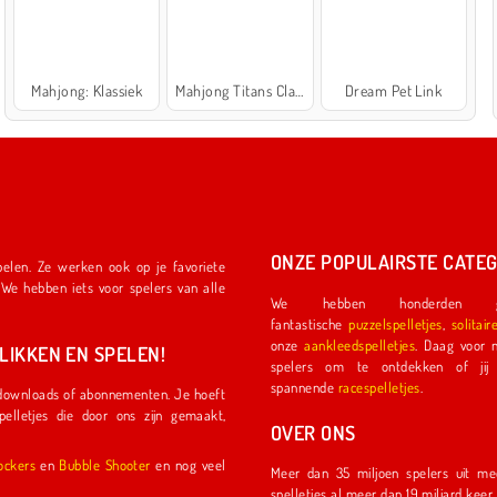
Mahjong: Klassiek
Mahjong Titans Classic
Dream Pet Link
ONZE POPULAIRSTE CATEG
We hebben honderden ge
fantastische
puzzelspelletjes
,
solitair
onze
aankleedspelletjes
. Daag voor nog meer plezier een ander
IKKEN EN SPELEN!
spelers om te ontdekken of jij de eerste coureu
spannende
racespelletjes
.
OVER ONS
l Shockers
en
Bubble Shooter
en nog veel
Meer dan 35 miljoen spelers uit meer dan 150 land
spelletjes al meer dan 19 miljard kee