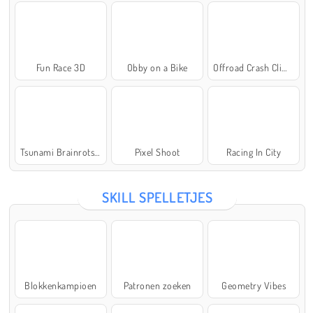
Fun Race 3D
Obby on a Bike
Offroad Crash Climber 4X4
Tsunami Brainrots Online
Pixel Shoot
Racing In City
SKILL SPELLETJES
Blokkenkampioen
Patronen zoeken
Geometry Vibes