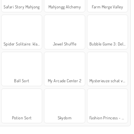
Safari Story Mahjong
Mahjongg Alchemy
Farm Merge Valley
Spider Solitaire: klassiek
Jewel Shuffle
Bubble Game 3: Deluxe
Ball Sort
My Arcade Center 2
Mysterieuze schat van de zee
Potion Sort
Skydom
Fashion Princess - Dress Up for Girls