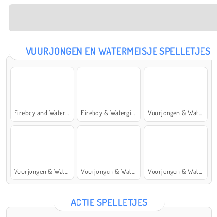
VUURJONGEN EN WATERMEISJE SPELLETJES
Fireboy and Watergirl: The Forest Temple
Fireboy & Watergirl 7: and Friends
Vuurjongen & Watermeisje 5: Elementen
Vuurjongen & Watermeisje 4: Kristaltempel
Vuurjongen & Watermeisje 2: Lichttempel
Vuurjongen & Watermeisje 6: Sprookje
ACTIE SPELLETJES