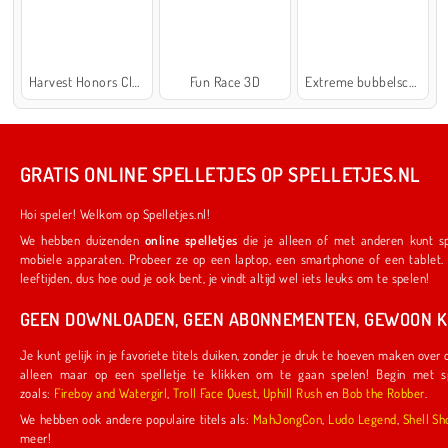
Harvest Honors Classic
Fun Race 3D
Extreme bubbelschieter 2
GRATIS ONLINE SPELLETJES OP SPELLETJES.NL
Hoi speler! Welkom op Spelletjes.nl!
We hebben duizenden
online spelletjes
die je alleen of met anderen kunt spelen. Ze werken ook op je favoriete
mobiele apparaten. Probeer ze op een laptop, een smartphone of een tablet. We hebben iets voor spelers van alle
leeftijden, dus hoe oud je ook bent, je vindt altijd wel iets leuks om te spelen!
GEEN DOWNLOADEN, GEEN ABONNEMENTEN, GEWOON KL
Je kunt gelijk in je favoriete titels duiken, zonder je druk te hoeven maken over downloads of abonnementen. Je hoeft
alleen maar op een spelletje te klikken om te gaan spelen! Begin met spelletjes die door ons zijn gemaakt,
zoals:
Fireboy and Watergirl
,
Troll Face Quest
,
Uphill Rush
en
Bob the Robber
.
We hebben ook andere populaire titels als:
MahJongCon
,
Ludo Legend
,
Shel
meer!