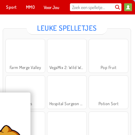
Sport
MMO
Voor Jou
LEUKE SPELLETJES
Farm Merge Valley
VegaMix 2: Wild West
Pop Fruit
Cross Stitch Masters
Ma
NU SPELEN
Bubbits
Hospital Surgeon Doctor Game
Potion Sort