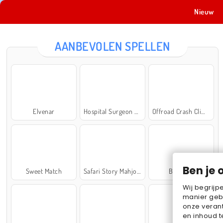
Nieuw
AANBEVOLEN SPELLEN
Elvenar
Hospital Surgeon Doctor Game
Offroad Crash Climber 4X4
Ben je 
Sweet Match
Safari Story Mahjong
Ball Sort
Wij begrijp
manier geb
onze verant
en inhoud t