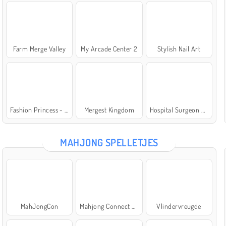
Farm Merge Valley
My Arcade Center 2
Stylish Nail Art
Fashion Princess - Dress Up for Girls
Mergest Kingdom
Hospital Surgeon Doctor Game
MAHJONG SPELLETJES
MahJongCon
Mahjong Connect Classic
Vlindervreugde