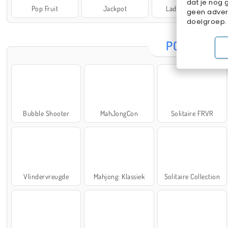
dat je nog 
Pop Fruit
Jackpot
Lady Popular
geen advert
doelgroep.
POPULAIRE
Bubble Shooter
MahJongCon
Solitaire FRVR
Vlindervreugde
Mahjong: Klassiek
Solitaire Collection