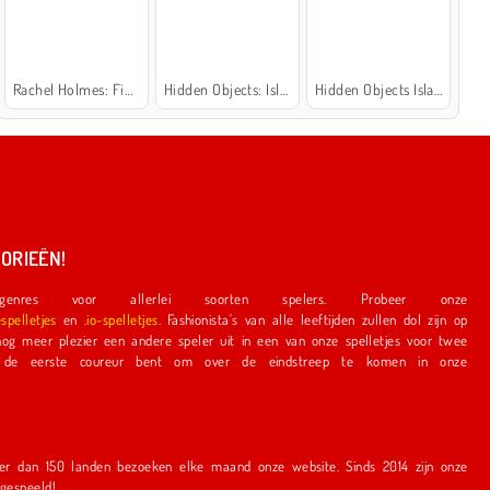
Rachel Holmes: Find Differences
Hidden Objects: Island Secrets
Hidden Objects Island
ORIEËN!
nres voor allerlei soorten spelers. Probeer onze
espelletjes
en
.io-spelletjes
. Fashionista's van alle leeftijden zullen dol zijn op
e speler uit in een van onze spelletjes voor twee
r bent om over de eindstreep te komen in onze
en bezoeken elke maand onze website. Sinds 2014 zijn onze
r gespeeld!