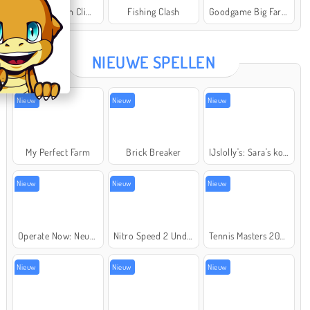
Offroad Crash Climber 4X4
Fishing Clash
Goodgame Big Farm
Star Stable
NIEUWE SPELLEN
Nieuw
Nieuw
Nieuw
My Perfect Farm
Brick Breaker
IJslolly's: Sara's kookcursus
Nieuw
Nieuw
Nieuw
Operate Now: Neusoperatie
Nitro Speed 2 Underground
Tennis Masters 2026
Nieuw
Nieuw
Nieuw