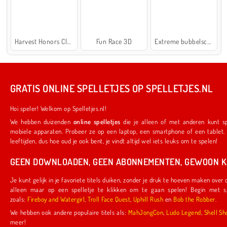
Harvest Honors Classic
Fun Race 3D
Extreme bubbelschieter 2
GRATIS ONLINE SPELLETJES OP SPELLETJES.NL
Hoi speler! Welkom op Spelletjes.nl!
We hebben duizenden
online spelletjes
die je alleen of met anderen kunt spelen. Ze werken ook op je favoriete
mobiele apparaten. Probeer ze op een laptop, een smartphone of een tablet. We hebben iets voor spelers van alle
leeftijden, dus hoe oud je ook bent, je vindt altijd wel iets leuks om te spelen!
GEEN DOWNLOADEN, GEEN ABONNEMENTEN, GEWOON KL
Je kunt gelijk in je favoriete titels duiken, zonder je druk te hoeven maken over downloads of abonnementen. Je hoeft
alleen maar op een spelletje te klikken om te gaan spelen! Begin met spelletjes die door ons zijn gemaakt,
zoals:
Fireboy and Watergirl
,
Troll Face Quest
,
Uphill Rush
en
Bob the Robber
.
We hebben ook andere populaire titels als:
MahJongCon
,
Ludo Legend
,
Shel
meer!