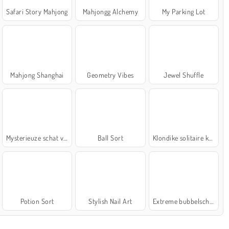
Safari Story Mahjong
Mahjongg Alchemy
My Parking Lot
Mahjong Shanghai
Geometry Vibes
Jewel Shuffle
Mysterieuze schat van de zee
Ball Sort
Klondike solitaire kaartspel
Potion Sort
Stylish Nail Art
Extreme bubbelschieter 2