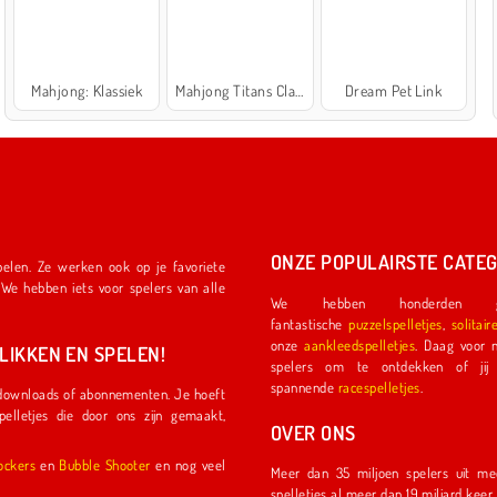
Mahjong: Klassiek
Mahjong Titans Classic
Dream Pet Link
ONZE POPULAIRSTE CATEG
We hebben honderden ge
fantastische
puzzelspelletjes
,
solitair
onze
aankleedspelletjes
. Daag voor nog meer plezier een ander
IKKEN EN SPELEN!
spelers om te ontdekken of jij de eerste coureu
spannende
racespelletjes
.
OVER ONS
l Shockers
en
Bubble Shooter
en nog veel
Meer dan 35 miljoen spelers uit meer dan 150 land
spelletjes al meer dan 19 miljard kee