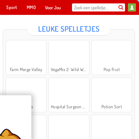
Sport
MMO
Voor Jou
LEUKE SPELLETJES
Farm Merge Valley
VegaMix 2: Wild West
Pop Fruit
Cross Stitch Masters
Ma
NU SPELEN
Bubbits
Hospital Surgeon Doctor Game
Potion Sort