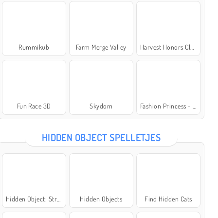
Rummikub
Farm Merge Valley
Harvest Honors Classic
Fun Race 3D
Skydom
Fashion Princess - Dress Up for Girls
HIDDEN OBJECT SPELLETJES
Hidden Object: Street of Secrets
Hidden Objects
Find Hidden Cats