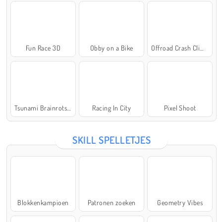
Fun Race 3D
Obby on a Bike
Offroad Crash Climber 4X4
Tsunami Brainrots Online
Racing In City
Pixel Shoot
SKILL SPELLETJES
Blokkenkampioen
Patronen zoeken
Geometry Vibes