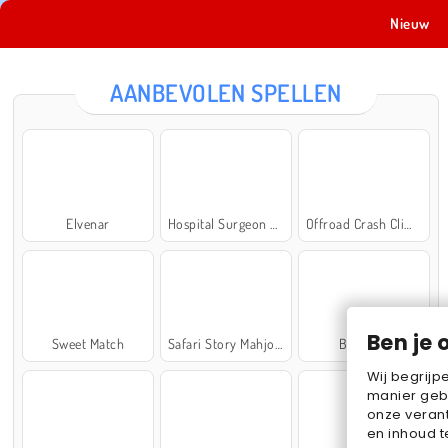
Nieuw
AANBEVOLEN SPELLEN
Elvenar
Hospital Surgeon Doctor Game
Offroad Crash Climber 4X4
Ben je 
Sweet Match
Safari Story Mahjong
Ball Sort
Wij begrijp
manier geb
onze verant
en inhoud t