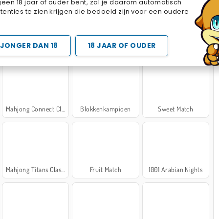
geen 18 jaar of ouder bent, zal je daarom automatisch
Cake Merge 2
Cross Stitch Masters
Marble Sort
enties te zien krijgen die bedoeld zijn voor een oudere
 SPELLETJES
JONGER DAN 18
18 JAAR OF OUDER
Mahjong Connect Classic
Blokkenkampioen
Sweet Match
Mahjong Titans Classic
Fruit Match
1001 Arabian Nights