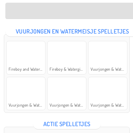
VUURJONGEN EN WATERMEISJE SPELLETJES
Fireboy and Watergirl: The Forest Temple
Fireboy & Watergirl 7: and Friends
Vuurjongen & Watermeisje 5: Elementen
Vuurjongen & Watermeisje 4: Kristaltempel
Vuurjongen & Watermeisje 2: Lichttempel
Vuurjongen & Watermeisje 6: Sprookje
ACTIE SPELLETJES