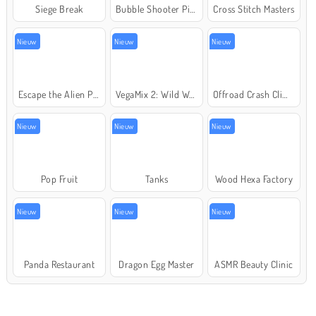
Siege Break
Bubble Shooter Pirate Treasures
Cross Stitch Masters
Nieuw
Nieuw
Nieuw
Escape the Alien Prison
VegaMix 2: Wild West
Offroad Crash Climber 4X4
Nieuw
Nieuw
Nieuw
Pop Fruit
Tanks
Wood Hexa Factory
Nieuw
Nieuw
Nieuw
Panda Restaurant
Dragon Egg Master
ASMR Beauty Clinic