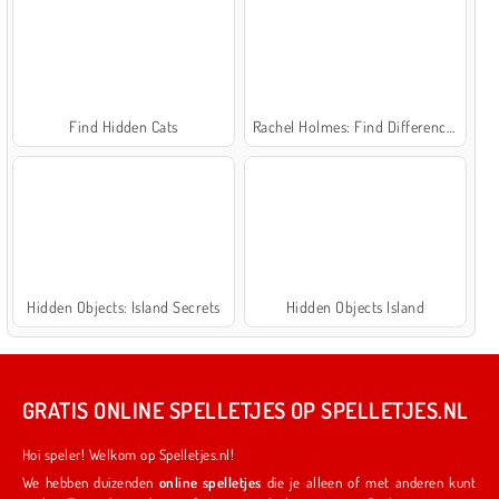
Find Hidden Cats
Rachel Holmes: Find Differences
Hidden Objects: Island Secrets
Hidden Objects Island
GRATIS ONLINE SPELLETJES OP SPELLETJES.NL
Hoi speler! Welkom op Spelletjes.nl!
We hebben duizenden
online spelletjes
die je alleen of met anderen kunt