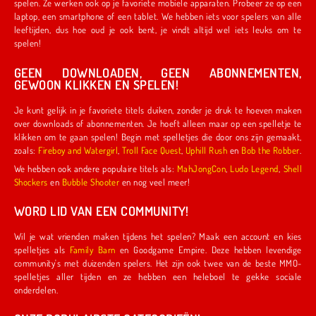
spelen. Ze werken ook op je favoriete mobiele apparaten. Probeer ze op een
laptop, een smartphone of een tablet. We hebben iets voor spelers van alle
leeftijden, dus hoe oud je ook bent, je vindt altijd wel iets leuks om te
spelen!
GEEN DOWNLOADEN, GEEN ABONNEMENTEN,
GEWOON KLIKKEN EN SPELEN!
Je kunt gelijk in je favoriete titels duiken, zonder je druk te hoeven maken
over downloads of abonnementen. Je hoeft alleen maar op een spelletje te
klikken om te gaan spelen! Begin met spelletjes die door ons zijn gemaakt,
zoals:
Fireboy and Watergirl
,
Troll Face Quest
,
Uphill Rush
en
Bob the Robber
.
We hebben ook andere populaire titels als:
MahJongCon
,
Ludo Legend
,
Shell
Shockers
en
Bubble Shooter
en nog veel meer!
WORD LID VAN EEN COMMUNITY!
Wil je wat vrienden maken tijdens het spelen? Maak een account en kies
spelletjes als
Family Barn
en Goodgame Empire. Deze hebben levendige
community's met duizenden spelers. Het zijn ook twee van de beste MMO-
spelletjes aller tijden en ze hebben een heleboel te gekke sociale
onderdelen.