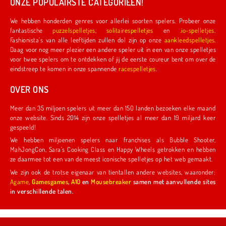
ONZE POPULAIRSTE CATEGORIEËN!
We hebben honderden genres voor allerlei soorten spelers. Probeer onze
fantastische
puzzelspelletjes
,
solitairespelletjes
en
.io-spelletjes
.
Fashionista's van alle leeftijden zullen dol zijn op onze
aankleedspelletjes
.
Daag voor nog meer plezier een andere speler uit in een van onze spelletjes
voor twee spelers om te ontdekken of jij de eerste coureur bent om over de
eindstreep te komen in onze spannende
racespelletjes
.
OVER ONS
Meer dan 35 miljoen spelers uit meer dan 150 landen bezoeken elke maand
onze website. Sinds 2014 zijn onze spelletjes al meer dan 19 miljard keer
gespeeld!
We hebben miljoenen spelers naar franchises als Bubble Shooter,
MahJongCon, Sara's Cooking Class en Happy Wheels getrokken en hebben
ze daarmee tot een van de meest iconische spelletjes op het web gemaakt.
We zijn ook de trotse eigenaar van tientallen andere websites, waaronder:
Agame
,
Gamesgames
,
A10
en
Mousebreaker
samen met aanvullende sites
in verschillende talen.