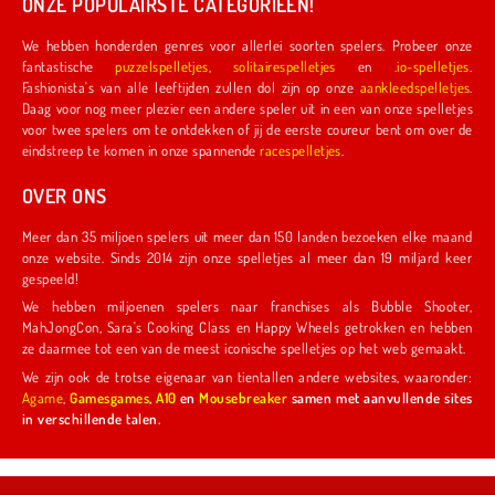
ONZE POPULAIRSTE CATEGORIEËN!
We hebben honderden genres voor allerlei soorten spelers. Probeer onze
fantastische
puzzelspelletjes
,
solitairespelletjes
en
.io-spelletjes
.
Fashionista's van alle leeftijden zullen dol zijn op onze
aankleedspelletjes
.
Daag voor nog meer plezier een andere speler uit in een van onze spelletjes
voor twee spelers om te ontdekken of jij de eerste coureur bent om over de
eindstreep te komen in onze spannende
racespelletjes
.
OVER ONS
Meer dan 35 miljoen spelers uit meer dan 150 landen bezoeken elke maand
onze website. Sinds 2014 zijn onze spelletjes al meer dan 19 miljard keer
gespeeld!
We hebben miljoenen spelers naar franchises als Bubble Shooter,
MahJongCon, Sara's Cooking Class en Happy Wheels getrokken en hebben
ze daarmee tot een van de meest iconische spelletjes op het web gemaakt.
We zijn ook de trotse eigenaar van tientallen andere websites, waaronder:
Agame
,
Gamesgames
,
A10
en
Mousebreaker
samen met aanvullende sites
in verschillende talen.