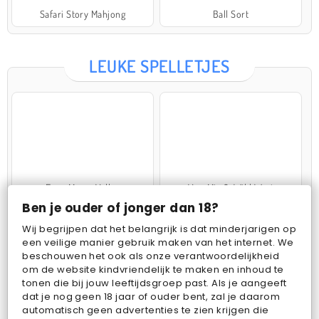
Safari Story Mahjong
Ball Sort
LEUKE SPELLETJES
Farm Merge Valley
VegaMix 2: Wild West
Ben je ouder of jonger dan 18?
Wij begrijpen dat het belangrijk is dat minderjarigen op
een veilige manier gebruik maken van het internet. We
beschouwen het ook als onze verantwoordelijkheid
om de website kindvriendelijk te maken en inhoud te
tonen die bij jouw leeftijdsgroep past. Als je aangeeft
dat je nog geen 18 jaar of ouder bent, zal je daarom
Pop Fruit
Bubbits
automatisch geen advertenties te zien krijgen die