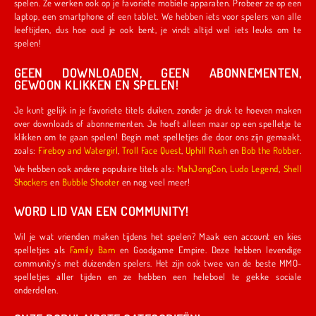
spelen. Ze werken ook op je favoriete mobiele apparaten. Probeer ze op een
laptop, een smartphone of een tablet. We hebben iets voor spelers van alle
leeftijden, dus hoe oud je ook bent, je vindt altijd wel iets leuks om te
spelen!
GEEN DOWNLOADEN, GEEN ABONNEMENTEN,
GEWOON KLIKKEN EN SPELEN!
Je kunt gelijk in je favoriete titels duiken, zonder je druk te hoeven maken
over downloads of abonnementen. Je hoeft alleen maar op een spelletje te
klikken om te gaan spelen! Begin met spelletjes die door ons zijn gemaakt,
zoals:
Fireboy and Watergirl
,
Troll Face Quest
,
Uphill Rush
en
Bob the Robber
.
We hebben ook andere populaire titels als:
MahJongCon
,
Ludo Legend
,
Shell
Shockers
en
Bubble Shooter
en nog veel meer!
WORD LID VAN EEN COMMUNITY!
Wil je wat vrienden maken tijdens het spelen? Maak een account en kies
spelletjes als
Family Barn
en Goodgame Empire. Deze hebben levendige
community's met duizenden spelers. Het zijn ook twee van de beste MMO-
spelletjes aller tijden en ze hebben een heleboel te gekke sociale
onderdelen.