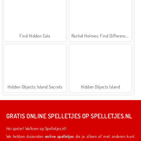
Find Hidden Cats
Rachel Holmes: Find Differences
Hidden Objects: Island Secrets
Hidden Objects Island
GRATIS ONLINE SPELLETJES OP SPELLETJES.NL
Hoi speler! Welkom op Spelletjes.nl!
We hebben duizenden
online spelletjes
die je alleen of met anderen kunt