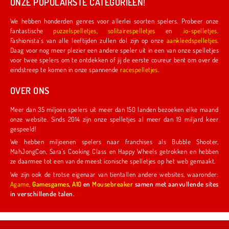
ONZE POPULAIRSTE CATEGORIEËN!
We hebben honderden genres voor allerlei soorten spelers. Probeer onze
fantastische
puzzelspelletjes
,
solitairespelletjes
en
.io-spelletjes
.
Fashionista's van alle leeftijden zullen dol zijn op onze
aankleedspelletjes
.
Daag voor nog meer plezier een andere speler uit in een van onze spelletjes
voor twee spelers om te ontdekken of jij de eerste coureur bent om over de
eindstreep te komen in onze spannende
racespelletjes
.
OVER ONS
Meer dan 35 miljoen spelers uit meer dan 150 landen bezoeken elke maand
onze website. Sinds 2014 zijn onze spelletjes al meer dan 19 miljard keer
gespeeld!
We hebben miljoenen spelers naar franchises als Bubble Shooter,
MahJongCon, Sara's Cooking Class en Happy Wheels getrokken en hebben
ze daarmee tot een van de meest iconische spelletjes op het web gemaakt.
We zijn ook de trotse eigenaar van tientallen andere websites, waaronder:
Agame
,
Gamesgames
,
A10
en
Mousebreaker
samen met aanvullende sites
in verschillende talen.