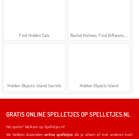
Find Hidden Cats
Rachel Holmes: Find Differences
Hidden Objects: Island Secrets
Hidden Objects Island
GRATIS ONLINE SPELLETJES OP SPELLETJES.NL
Hoi speler! Welkom op Spelletjes.nl!
We hebben duizenden
online spelletjes
die je alleen of met anderen kunt