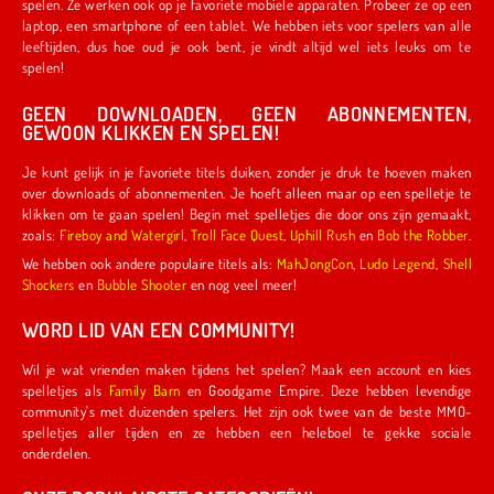
spelen. Ze werken ook op je favoriete mobiele apparaten. Probeer ze op een
laptop, een smartphone of een tablet. We hebben iets voor spelers van alle
leeftijden, dus hoe oud je ook bent, je vindt altijd wel iets leuks om te
spelen!
GEEN DOWNLOADEN, GEEN ABONNEMENTEN,
GEWOON KLIKKEN EN SPELEN!
Je kunt gelijk in je favoriete titels duiken, zonder je druk te hoeven maken
over downloads of abonnementen. Je hoeft alleen maar op een spelletje te
klikken om te gaan spelen! Begin met spelletjes die door ons zijn gemaakt,
zoals:
Fireboy and Watergirl
,
Troll Face Quest
,
Uphill Rush
en
Bob the Robber
.
We hebben ook andere populaire titels als:
MahJongCon
,
Ludo Legend
,
Shell
Shockers
en
Bubble Shooter
en nog veel meer!
WORD LID VAN EEN COMMUNITY!
Wil je wat vrienden maken tijdens het spelen? Maak een account en kies
spelletjes als
Family Barn
en Goodgame Empire. Deze hebben levendige
community's met duizenden spelers. Het zijn ook twee van de beste MMO-
spelletjes aller tijden en ze hebben een heleboel te gekke sociale
onderdelen.