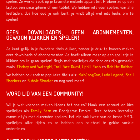
spelen. Ze werken ook op je favoriete mobiele apparaten. Probeer ze op een
laptop, een smartphone of een tablet. We hebben iets voor spelers van alle
leeftijden, dus hoe oud je ook bent, je vindt altijd wel iets leuks om te
spelen!
GEEN DOWNLOADEN, GEEN ABONNEMENTEN,
GEWOON KLIKKEN EN SPELEN!
Je kunt gelijk in je favoriete titels duiken, zonder je druk te hoeven maken
over downloads of abonnementen. Je hoeft alleen maar op een spelletje te
klikken om te gaan spelen! Begin met spelletjes die door ons zijn gemaakt,
zoals:
Fireboy and Watergirl
,
Troll Face Quest
,
Uphill Rush
en
Bob the Robber
.
We hebben ook andere populaire titels als:
MahJongCon
,
Ludo Legend
,
Shell
Shockers
en
Bubble Shooter
en nog veel meer!
WORD LID VAN EEN COMMUNITY!
Wil je wat vrienden maken tijdens het spelen? Maak een account en kies
spelletjes als
Family Barn
en Goodgame Empire. Deze hebben levendige
community's met duizenden spelers. Het zijn ook twee van de beste MMO-
spelletjes aller tijden en ze hebben een heleboel te gekke sociale
onderdelen.