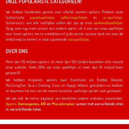
ONZE POPULAIRSTE CATEGORIEËN!
We hebben honderden genres voor allerlei soorten spelers. Probeer onze
fantastische
puzzelspelletjes
,
solitairespelletjes
en
.io-spelletjes
.
Fashionista's van alle leeftijden zullen dol zijn op onze
aankleedspelletjes
.
Daag voor nog meer plezier een andere speler uit in een van onze spelletjes
voor twee spelers om te ontdekken of jij de eerste coureur bent om over de
eindstreep te komen in onze spannende
racespelletjes
.
OVER ONS
Meer dan 35 miljoen spelers uit meer dan 150 landen bezoeken elke maand
onze website. Sinds 2014 zijn onze spelletjes al meer dan 19 miljard keer
gespeeld!
We hebben miljoenen spelers naar franchises als Bubble Shooter,
MahJongCon, Sara's Cooking Class en Happy Wheels getrokken en hebben
ze daarmee tot een van de meest iconische spelletjes op het web gemaakt.
We zijn ook de trotse eigenaar van tientallen andere websites, waaronder:
Agame
,
Gamesgames
,
A10
en
Mousebreaker
samen met aanvullende sites
in verschillende talen.