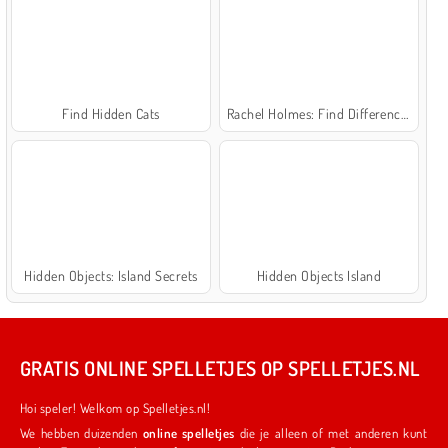
Find Hidden Cats
Rachel Holmes: Find Differences
Hidden Objects: Island Secrets
Hidden Objects Island
GRATIS ONLINE SPELLETJES OP SPELLETJES.NL
Hoi speler! Welkom op Spelletjes.nl!
We hebben duizenden
online spelletjes
die je alleen of met anderen kunt