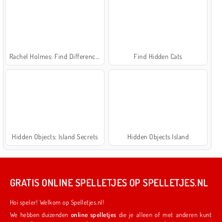
Rachel Holmes: Find Differences
Find Hidden Cats
Hidden Objects: Island Secrets
Hidden Objects Island
GRATIS ONLINE SPELLETJES OP SPELLETJES.NL
Hoi speler! Welkom op Spelletjes.nl!
We hebben duizenden
online spelletjes
die je alleen of met anderen kunt