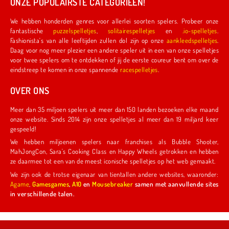
ONZE POPULAIRSTE CATEGORIEËN!
We hebben honderden genres voor allerlei soorten spelers. Probeer onze
fantastische
puzzelspelletjes
,
solitairespelletjes
en
.io-spelletjes
.
Fashionista's van alle leeftijden zullen dol zijn op onze
aankleedspelletjes
.
Daag voor nog meer plezier een andere speler uit in een van onze spelletjes
voor twee spelers om te ontdekken of jij de eerste coureur bent om over de
eindstreep te komen in onze spannende
racespelletjes
.
OVER ONS
Meer dan 35 miljoen spelers uit meer dan 150 landen bezoeken elke maand
onze website. Sinds 2014 zijn onze spelletjes al meer dan 19 miljard keer
gespeeld!
We hebben miljoenen spelers naar franchises als Bubble Shooter,
MahJongCon, Sara's Cooking Class en Happy Wheels getrokken en hebben
ze daarmee tot een van de meest iconische spelletjes op het web gemaakt.
We zijn ook de trotse eigenaar van tientallen andere websites, waaronder:
Agame
,
Gamesgames
,
A10
en
Mousebreaker
samen met aanvullende sites
in verschillende talen.