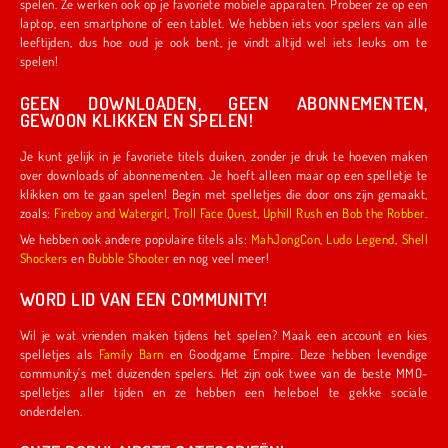
spelen. Ze werken ook op je favoriete mobiele apparaten. Probeer ze op een
laptop, een smartphone of een tablet. We hebben iets voor spelers van alle
leeftijden, dus hoe oud je ook bent, je vindt altijd wel iets leuks om te
spelen!
GEEN DOWNLOADEN, GEEN ABONNEMENTEN,
GEWOON KLIKKEN EN SPELEN!
Je kunt gelijk in je favoriete titels duiken, zonder je druk te hoeven maken
over downloads of abonnementen. Je hoeft alleen maar op een spelletje te
klikken om te gaan spelen! Begin met spelletjes die door ons zijn gemaakt,
zoals:
Fireboy and Watergirl
,
Troll Face Quest
,
Uphill Rush
en
Bob the Robber
.
We hebben ook andere populaire titels als:
MahJongCon
,
Ludo Legend
,
Shell
Shockers
en
Bubble Shooter
en nog veel meer!
WORD LID VAN EEN COMMUNITY!
Wil je wat vrienden maken tijdens het spelen? Maak een account en kies
spelletjes als
Family Barn
en Goodgame Empire. Deze hebben levendige
community's met duizenden spelers. Het zijn ook twee van de beste MMO-
spelletjes aller tijden en ze hebben een heleboel te gekke sociale
onderdelen.