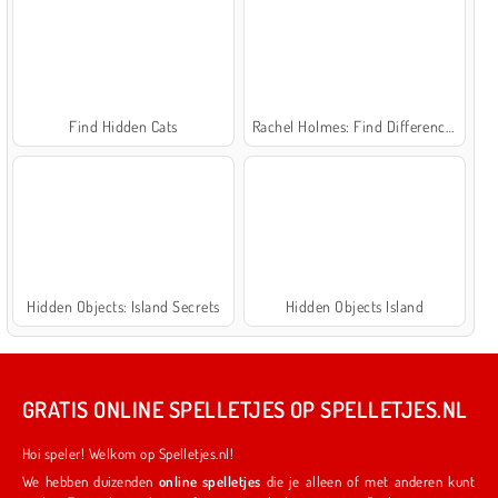
Find Hidden Cats
Rachel Holmes: Find Differences
Hidden Objects: Island Secrets
Hidden Objects Island
GRATIS ONLINE SPELLETJES OP SPELLETJES.NL
Hoi speler! Welkom op Spelletjes.nl!
We hebben duizenden
online spelletjes
die je alleen of met anderen kunt