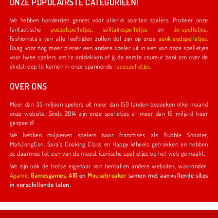
ONZE POPULAIRSTE CATEGORIEËN!
We hebben honderden genres voor allerlei soorten spelers. Probeer onze
fantastische
puzzelspelletjes
,
solitairespelletjes
en
.io-spelletjes
.
Fashionista's van alle leeftijden zullen dol zijn op onze
aankleedspelletjes
.
Daag voor nog meer plezier een andere speler uit in een van onze spelletjes
voor twee spelers om te ontdekken of jij de eerste coureur bent om over de
eindstreep te komen in onze spannende
racespelletjes
.
OVER ONS
Meer dan 35 miljoen spelers uit meer dan 150 landen bezoeken elke maand
onze website. Sinds 2014 zijn onze spelletjes al meer dan 19 miljard keer
gespeeld!
We hebben miljoenen spelers naar franchises als Bubble Shooter,
MahJongCon, Sara's Cooking Class en Happy Wheels getrokken en hebben
ze daarmee tot een van de meest iconische spelletjes op het web gemaakt.
We zijn ook de trotse eigenaar van tientallen andere websites, waaronder:
Agame
,
Gamesgames
,
A10
en
Mousebreaker
samen met aanvullende sites
in verschillende talen.