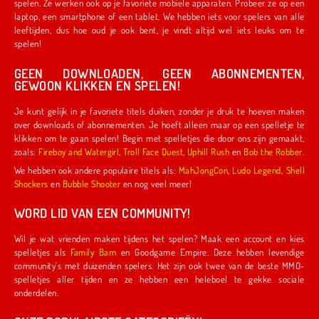
spelen. Ze werken ook op je favoriete mobiele apparaten. Probeer ze op een
laptop, een smartphone of een tablet. We hebben iets voor spelers van alle
leeftijden, dus hoe oud je ook bent, je vindt altijd wel iets leuks om te
spelen!
GEEN DOWNLOADEN, GEEN ABONNEMENTEN,
GEWOON KLIKKEN EN SPELEN!
Je kunt gelijk in je favoriete titels duiken, zonder je druk te hoeven maken
over downloads of abonnementen. Je hoeft alleen maar op een spelletje te
klikken om te gaan spelen! Begin met spelletjes die door ons zijn gemaakt,
zoals:
Fireboy and Watergirl
,
Troll Face Quest
,
Uphill Rush
en
Bob the Robber
.
We hebben ook andere populaire titels als:
MahJongCon
,
Ludo Legend
,
Shell
Shockers
en
Bubble Shooter
en nog veel meer!
WORD LID VAN EEN COMMUNITY!
Wil je wat vrienden maken tijdens het spelen? Maak een account en kies
spelletjes als
Family Barn
en Goodgame Empire. Deze hebben levendige
community's met duizenden spelers. Het zijn ook twee van de beste MMO-
spelletjes aller tijden en ze hebben een heleboel te gekke sociale
onderdelen.