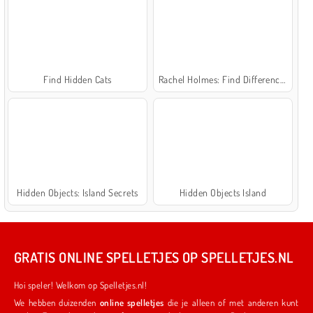
Find Hidden Cats
Rachel Holmes: Find Differences
Hidden Objects: Island Secrets
Hidden Objects Island
GRATIS ONLINE SPELLETJES OP SPELLETJES.NL
Hoi speler! Welkom op Spelletjes.nl!
We hebben duizenden
online spelletjes
die je alleen of met anderen kunt