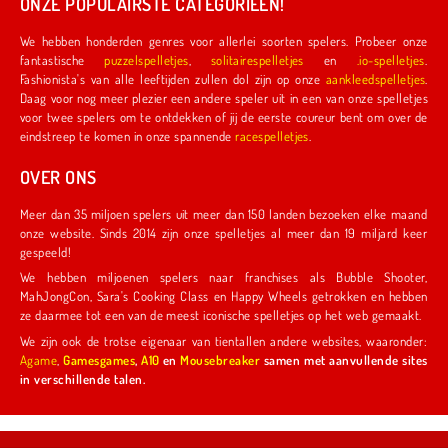
ONZE POPULAIRSTE CATEGORIEËN!
We hebben honderden genres voor allerlei soorten spelers. Probeer onze
fantastische
puzzelspelletjes
,
solitairespelletjes
en
.io-spelletjes
.
Fashionista's van alle leeftijden zullen dol zijn op onze
aankleedspelletjes
.
Daag voor nog meer plezier een andere speler uit in een van onze spelletjes
voor twee spelers om te ontdekken of jij de eerste coureur bent om over de
eindstreep te komen in onze spannende
racespelletjes
.
OVER ONS
Meer dan 35 miljoen spelers uit meer dan 150 landen bezoeken elke maand
onze website. Sinds 2014 zijn onze spelletjes al meer dan 19 miljard keer
gespeeld!
We hebben miljoenen spelers naar franchises als Bubble Shooter,
MahJongCon, Sara's Cooking Class en Happy Wheels getrokken en hebben
ze daarmee tot een van de meest iconische spelletjes op het web gemaakt.
We zijn ook de trotse eigenaar van tientallen andere websites, waaronder:
Agame
,
Gamesgames
,
A10
en
Mousebreaker
samen met aanvullende sites
in verschillende talen.