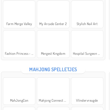
Farm Merge Valley
My Arcade Center 2
Stylish Nail Art
Fashion Princess - Dress Up for Girls
Mergest Kingdom
Hospital Surgeon Doctor Game
MAHJONG SPELLETJES
MahJongCon
Mahjong Connect Classic
Vlindervreugde