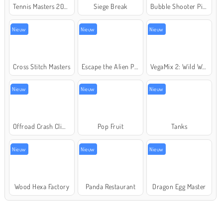
Tennis Masters 2026
Siege Break
Bubble Shooter Pirate Treasures
Nieuw
Nieuw
Nieuw
Cross Stitch Masters
Escape the Alien Prison
VegaMix 2: Wild West
Nieuw
Nieuw
Nieuw
Offroad Crash Climber 4X4
Pop Fruit
Tanks
Nieuw
Nieuw
Nieuw
Wood Hexa Factory
Panda Restaurant
Dragon Egg Master