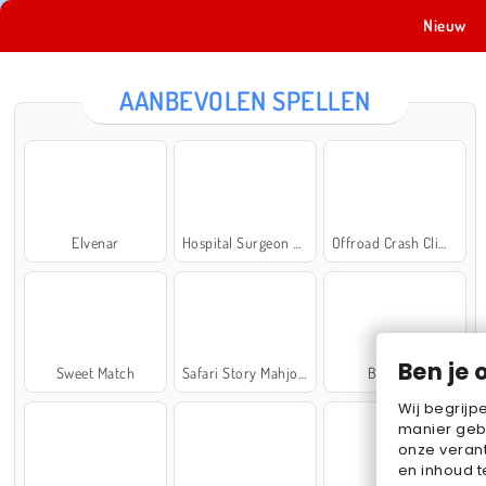
Nieuw
AANBEVOLEN SPELLEN
Elvenar
Hospital Surgeon Doctor Game
Offroad Crash Climber 4X4
Ben je 
Sweet Match
Safari Story Mahjong
Ball Sort
Wij begrijp
manier geb
onze verant
en inhoud t