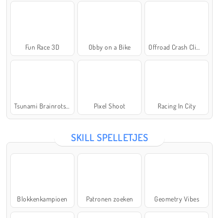
Fun Race 3D
Obby on a Bike
Offroad Crash Climber 4X4
Tsunami Brainrots Online
Pixel Shoot
Racing In City
SKILL SPELLETJES
Blokkenkampioen
Patronen zoeken
Geometry Vibes