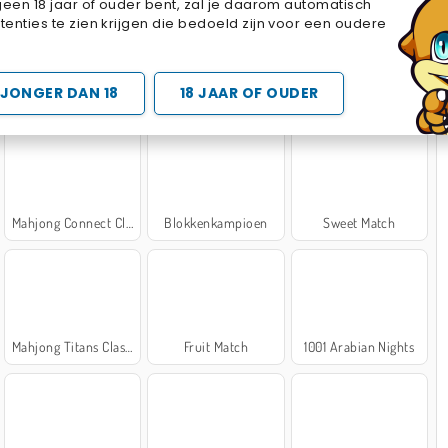
geen 18 jaar of ouder bent, zal je daarom automatisch
Cake Merge 2
Cross Stitch Masters
Marble Sort
enties te zien krijgen die bedoeld zijn voor een oudere
 SPELLETJES
JONGER DAN 18
18 JAAR OF OUDER
Mahjong Connect Classic
Blokkenkampioen
Sweet Match
Mahjong Titans Classic
Fruit Match
1001 Arabian Nights