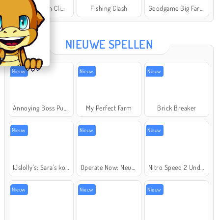
Offroad Crash Climber 4X4
Fishing Clash
Goodgame Big Farm
Star Stable
NIEUWE SPELLEN
Nieuw
Nieuw
Nieuw
Annoying Boss Punch Game
My Perfect Farm
Brick Breaker
Nieuw
Nieuw
Nieuw
IJslolly's: Sara's kookcursus
Operate Now: Neusoperatie
Nitro Speed 2 Underground
Nieuw
Nieuw
Nieuw