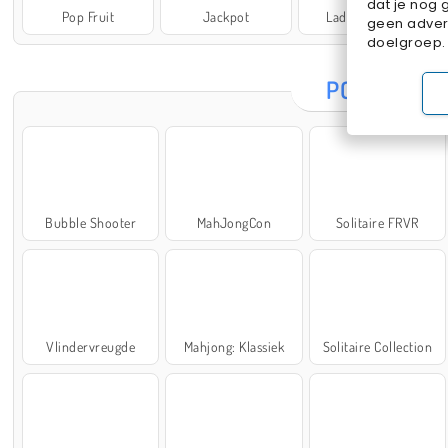
dat je nog 
Pop Fruit
Jackpot
Lady Popular
geen advert
doelgroep.
POPULAIRE
Bubble Shooter
MahJongCon
Solitaire FRVR
Vlindervreugde
Mahjong: Klassiek
Solitaire Collection