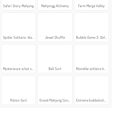
Safari Story Mahjong
Mahjongg Alchemy
Farm Merge Valley
Spider Solitaire: klassiek
Jewel Shuffle
Bubble Game 3: Deluxe
Mysterieuze schat van de zee
Ball Sort
Klondike solitaire kaartspel
Potion Sort
Grand Mahjong Connect
Extreme bubbelschieter 2