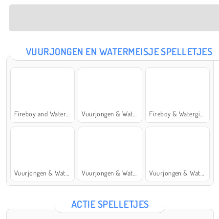
VUURJONGEN EN WATERMEISJE SPELLETJES
Fireboy and Watergirl: The Forest Temple
Vuurjongen & Watermeisje 5: Elementen
Fireboy & Watergirl 7: and Friends
Vuurjongen & Watermeisje 4: Kristaltempel
Vuurjongen & Watermeisje 2: Lichttempel
Vuurjongen & Watermeisje 6: Sprookje
ACTIE SPELLETJES