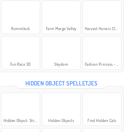
Rummikub
Farm Merge Valley
Harvest Honors Classic
Fun Race 3D
Skydom
Fashion Princess - Dress Up for Girls
HIDDEN OBJECT SPELLETJES
Hidden Object: Street of Secrets
Hidden Objects
Find Hidden Cats