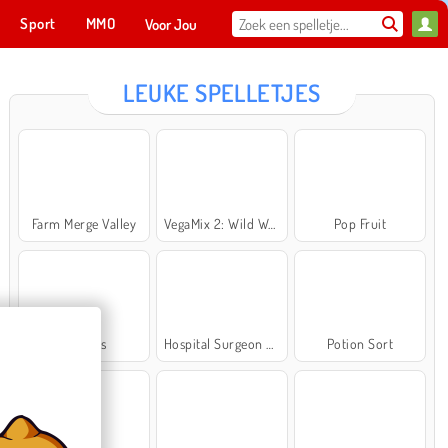
Sport
MMO
Voor Jou
LEUKE SPELLETJES
Farm Merge Valley
VegaMix 2: Wild West
Pop Fruit
Cross Stitch Masters
Ma
NU SPELEN
Bubbits
Hospital Surgeon Doctor Game
Potion Sort