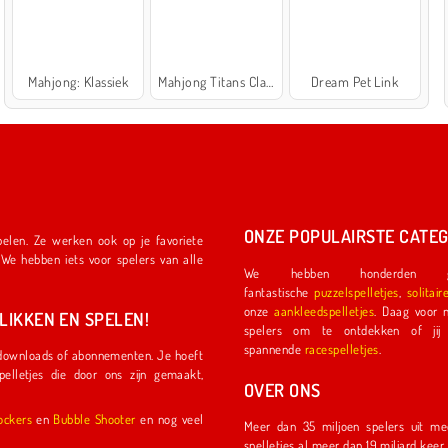
Mahjong: Klassiek
Mahjong Titans Classic
Dream Pet Link
ONZE POPULAIRSTE CATEG
We hebben honderden ge
fantastische
puzzelspelletjes
,
solitair
onze
aankleedspelletjes
. Daag voor nog meer plezier een ander
IKKEN EN SPELEN!
spelers om te ontdekken of jij de eerste coureu
spannende
racespelletjes
.
OVER ONS
l Shockers
en
Bubble Shooter
en nog veel
Meer dan 35 miljoen spelers uit meer dan 150 land
spelletjes al meer dan 19 miljard kee