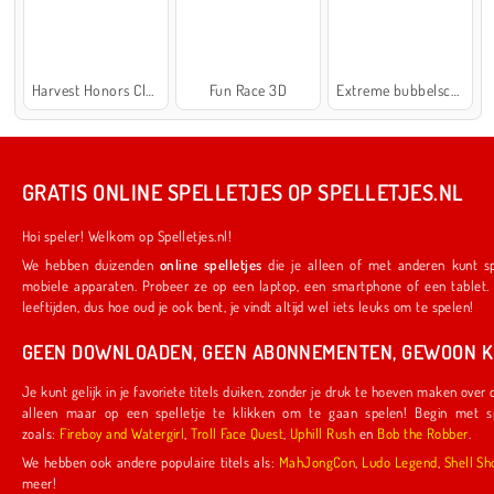
Harvest Honors Classic
Fun Race 3D
Extreme bubbelschieter 2
GRATIS ONLINE SPELLETJES OP SPELLETJES.NL
Hoi speler! Welkom op Spelletjes.nl!
We hebben duizenden
online spelletjes
die je alleen of met anderen kunt spelen. Ze werken ook op je favoriete
mobiele apparaten. Probeer ze op een laptop, een smartphone of een tablet. We hebben iets voor spelers van alle
leeftijden, dus hoe oud je ook bent, je vindt altijd wel iets leuks om te spelen!
GEEN DOWNLOADEN, GEEN ABONNEMENTEN, GEWOON KL
Je kunt gelijk in je favoriete titels duiken, zonder je druk te hoeven maken over downloads of abonnementen. Je hoeft
alleen maar op een spelletje te klikken om te gaan spelen! Begin met spelletjes die door ons zijn gemaakt,
zoals:
Fireboy and Watergirl
,
Troll Face Quest
,
Uphill Rush
en
Bob the Robber
.
We hebben ook andere populaire titels als:
MahJongCon
,
Ludo Legend
,
Shel
meer!