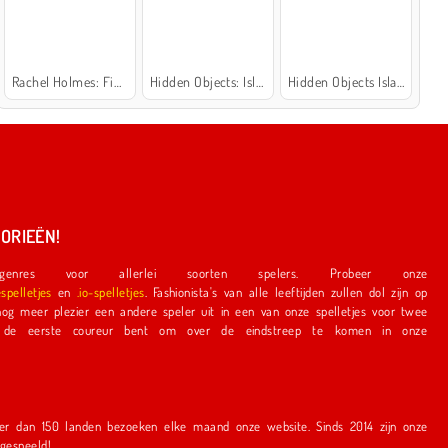
Rachel Holmes: Find Differences
Hidden Objects: Island Secrets
Hidden Objects Island
ORIEËN!
nres voor allerlei soorten spelers. Probeer onze
espelletjes
en
.io-spelletjes
. Fashionista's van alle leeftijden zullen dol zijn op
e speler uit in een van onze spelletjes voor twee
r bent om over de eindstreep te komen in onze
en bezoeken elke maand onze website. Sinds 2014 zijn onze
r gespeeld!