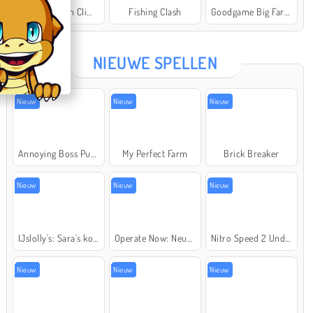
Offroad Crash Climber 4X4
Fishing Clash
Goodgame Big Farm
Star Stable
NIEUWE SPELLEN
Nieuw
Nieuw
Nieuw
Annoying Boss Punch Game
My Perfect Farm
Brick Breaker
Nieuw
Nieuw
Nieuw
IJslolly's: Sara's kookcursus
Operate Now: Neusoperatie
Nitro Speed 2 Underground
Nieuw
Nieuw
Nieuw