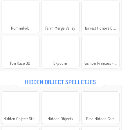
Rummikub
Farm Merge Valley
Harvest Honors Classic
Fun Race 3D
Skydom
Fashion Princess - Dress Up for Girls
HIDDEN OBJECT SPELLETJES
Hidden Object: Street of Secrets
Hidden Objects
Find Hidden Cats