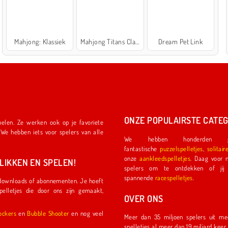
Mahjong: Klassiek
Mahjong Titans Classic
Dream Pet Link
ONZE POPULAIRSTE CATEG
We hebben honderden ge
fantastische
puzzelspelletjes
,
solitair
onze
aankleedspelletjes
. Daag voor nog meer plezier een ander
IKKEN EN SPELEN!
spelers om te ontdekken of jij de eerste coureu
spannende
racespelletjes
.
OVER ONS
l Shockers
en
Bubble Shooter
en nog veel
Meer dan 35 miljoen spelers uit meer dan 150 land
spelletjes al meer dan 19 miljard kee