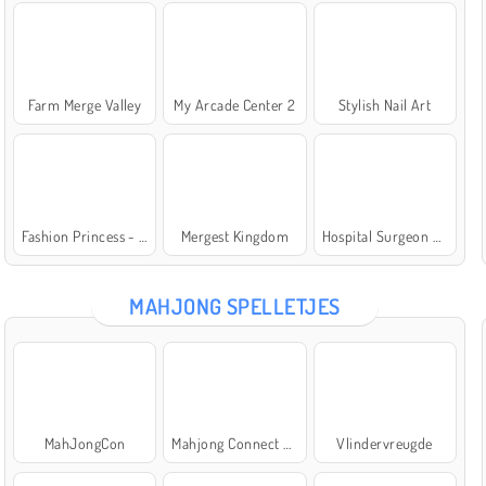
Farm Merge Valley
My Arcade Center 2
Stylish Nail Art
Fashion Princess - Dress Up for Girls
Mergest Kingdom
Hospital Surgeon Doctor Game
MAHJONG SPELLETJES
MahJongCon
Mahjong Connect Classic
Vlindervreugde