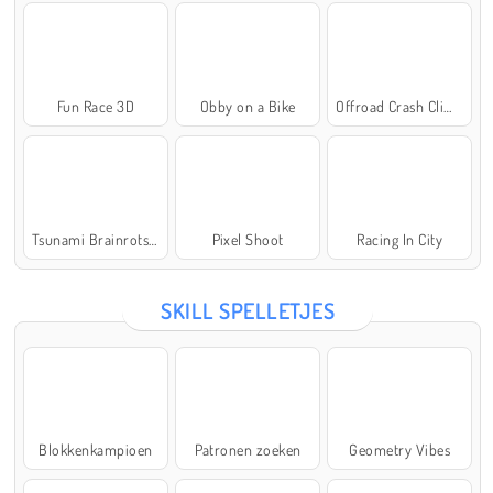
Fun Race 3D
Obby on a Bike
Offroad Crash Climber 4X4
Tsunami Brainrots Online
Pixel Shoot
Racing In City
SKILL SPELLETJES
Blokkenkampioen
Patronen zoeken
Geometry Vibes