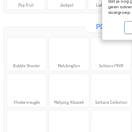
dat je nog 
Pop Fruit
Jackpot
Lady Popular
geen advert
doelgroep.
POPULAIRE
Bubble Shooter
MahJongCon
Solitaire FRVR
Vlindervreugde
Mahjong: Klassiek
Solitaire Collection