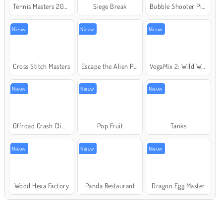
Tennis Masters 2026
Siege Break
Bubble Shooter Pirate Treasures
Nieuw
Nieuw
Nieuw
Cross Stitch Masters
Escape the Alien Prison
VegaMix 2: Wild West
Nieuw
Nieuw
Nieuw
Offroad Crash Climber 4X4
Pop Fruit
Tanks
Nieuw
Nieuw
Nieuw
Wood Hexa Factory
Panda Restaurant
Dragon Egg Master