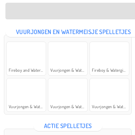
VUURJONGEN EN WATERMEISJE SPELLETJES
Fireboy and Watergirl: The Forest Temple
Vuurjongen & Watermeisje 5: Elementen
Fireboy & Watergirl 7: and Friends
Vuurjongen & Watermeisje 4: Kristaltempel
Vuurjongen & Watermeisje 2: Lichttempel
Vuurjongen & Watermeisje 6: Sprookje
ACTIE SPELLETJES