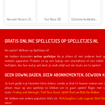
Harvest Honors Classic
Fun Race 3D
Extreme bubbelschieter 2
GRATIS ONLINE SPELLETJES OP SPELLETJES.NL
Hoi speler! Welkom op Spelletjes.nl!
We hebben duizenden
online spelletjes
die je alleen of met anderen kunt spelen. Ze werken ook op je favoriete
mobiele apparaten. Probeer ze op een laptop, een smartphone of een tablet. We hebben iets voor spelers van alle
leeftijden, dus hoe oud je ook bent, je vindt altijd wel iets leuks om te spelen!
GEEN DOWNLOADEN, GEEN ABONNEMENTEN, GEWOON KL
Je kunt gelijk in je favoriete titels duiken, zonder je druk te hoeven maken over downloads of abonnementen. Je hoeft
alleen maar op een spelletje te klikken om te gaan spelen! Begin met spelletjes die door ons zijn gemaakt,
zoals:
Fireboy and Watergirl
,
Troll Face Quest
,
Uphill Rush
en
Bob the Robber
.
We hebben ook andere populaire titels als:
MahJongCon
,
Ludo Legend
,
Shel
meer!