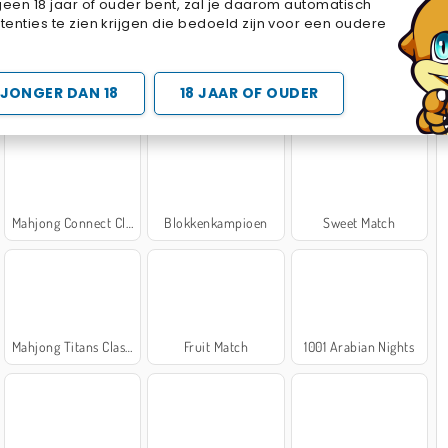
geen 18 jaar of ouder bent, zal je daarom automatisch
Cake Merge 2
Cross Stitch Masters
Marble Sort
enties te zien krijgen die bedoeld zijn voor een oudere
 SPELLETJES
JONGER DAN 18
18 JAAR OF OUDER
Mahjong Connect Classic
Blokkenkampioen
Sweet Match
Mahjong Titans Classic
Fruit Match
1001 Arabian Nights