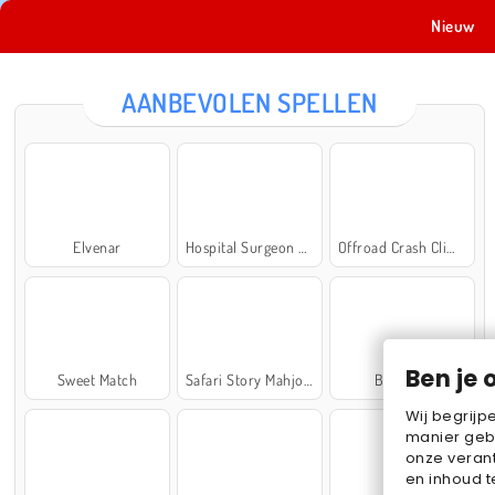
Nieuw
AANBEVOLEN SPELLEN
Elvenar
Hospital Surgeon Doctor Game
Offroad Crash Climber 4X4
Ben je 
Sweet Match
Safari Story Mahjong
Ball Sort
Wij begrijp
manier geb
onze verant
en inhoud t