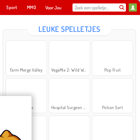
Sport
MMO
Voor Jou
LEUKE SPELLETJES
Farm Merge Valley
VegaMix 2: Wild West
Pop Fruit
Cross Stitch Masters
Ma
NU SPELEN
Bubbits
Hospital Surgeon Doctor Game
Potion Sort