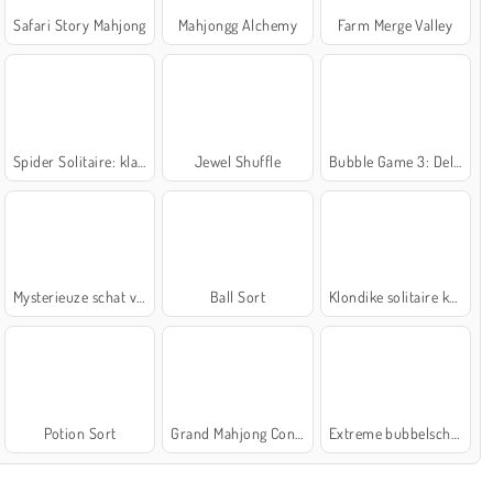
Safari Story Mahjong
Mahjongg Alchemy
Farm Merge Valley
Spider Solitaire: klassiek
Jewel Shuffle
Bubble Game 3: Deluxe
Mysterieuze schat van de zee
Ball Sort
Klondike solitaire kaartspel
Potion Sort
Grand Mahjong Connect
Extreme bubbelschieter 2