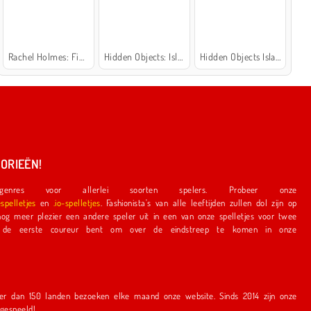
Rachel Holmes: Find Differences
Hidden Objects: Island Secrets
Hidden Objects Island
ORIEËN!
nres voor allerlei soorten spelers. Probeer onze
espelletjes
en
.io-spelletjes
. Fashionista's van alle leeftijden zullen dol zijn op
e speler uit in een van onze spelletjes voor twee
r bent om over de eindstreep te komen in onze
en bezoeken elke maand onze website. Sinds 2014 zijn onze
r gespeeld!