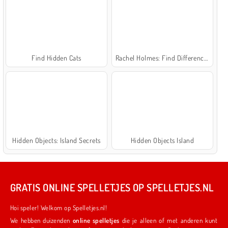
Find Hidden Cats
Rachel Holmes: Find Differences
Hidden Objects: Island Secrets
Hidden Objects Island
GRATIS ONLINE SPELLETJES OP SPELLETJES.NL
Hoi speler! Welkom op Spelletjes.nl!
We hebben duizenden
online spelletjes
die je alleen of met anderen kunt