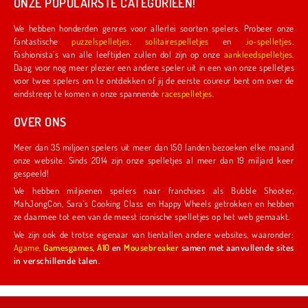
ONZE POPULAIRSTE CATEGORIEËN!
We hebben honderden genres voor allerlei soorten spelers. Probeer onze
fantastische
puzzelspelletjes
,
solitairespelletjes
en
.io-spelletjes
.
Fashionista's van alle leeftijden zullen dol zijn op onze
aankleedspelletjes
.
Daag voor nog meer plezier een andere speler uit in een van onze spelletjes
voor twee spelers om te ontdekken of jij de eerste coureur bent om over de
eindstreep te komen in onze spannende
racespelletjes
.
OVER ONS
Meer dan 35 miljoen spelers uit meer dan 150 landen bezoeken elke maand
onze website. Sinds 2014 zijn onze spelletjes al meer dan 19 miljard keer
gespeeld!
We hebben miljoenen spelers naar franchises als Bubble Shooter,
MahJongCon, Sara's Cooking Class en Happy Wheels getrokken en hebben
ze daarmee tot een van de meest iconische spelletjes op het web gemaakt.
We zijn ook de trotse eigenaar van tientallen andere websites, waaronder:
Agame
,
Gamesgames
,
A10
en
Mousebreaker
samen met aanvullende sites
in verschillende talen.