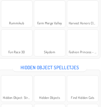
Rummikub
Farm Merge Valley
Harvest Honors Classic
Fun Race 3D
Skydom
Fashion Princess - Dress Up for Girls
HIDDEN OBJECT SPELLETJES
Hidden Object: Street of Secrets
Hidden Objects
Find Hidden Cats