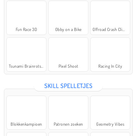
Fun Race 3D
Obby on a Bike
Offroad Crash Climber 4X4
Tsunami Brainrots Online
Pixel Shoot
Racing In City
SKILL SPELLETJES
Blokkenkampioen
Patronen zoeken
Geometry Vibes