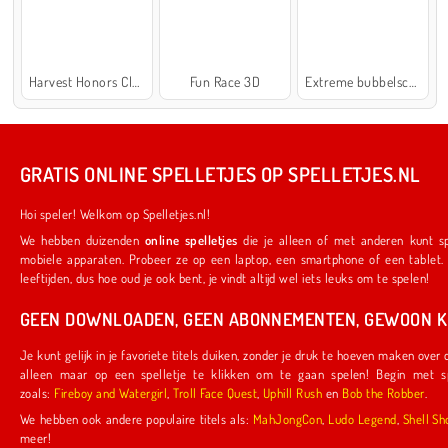
Harvest Honors Classic
Fun Race 3D
Extreme bubbelschieter 2
GRATIS ONLINE SPELLETJES OP SPELLETJES.NL
Hoi speler! Welkom op Spelletjes.nl!
We hebben duizenden
online spelletjes
die je alleen of met anderen kunt spelen. Ze werken ook op je favoriete
mobiele apparaten. Probeer ze op een laptop, een smartphone of een tablet. We hebben iets voor spelers van alle
leeftijden, dus hoe oud je ook bent, je vindt altijd wel iets leuks om te spelen!
GEEN DOWNLOADEN, GEEN ABONNEMENTEN, GEWOON KL
Je kunt gelijk in je favoriete titels duiken, zonder je druk te hoeven maken over downloads of abonnementen. Je hoeft
alleen maar op een spelletje te klikken om te gaan spelen! Begin met spelletjes die door ons zijn gemaakt,
zoals:
Fireboy and Watergirl
,
Troll Face Quest
,
Uphill Rush
en
Bob the Robber
.
We hebben ook andere populaire titels als:
MahJongCon
,
Ludo Legend
,
Shel
meer!