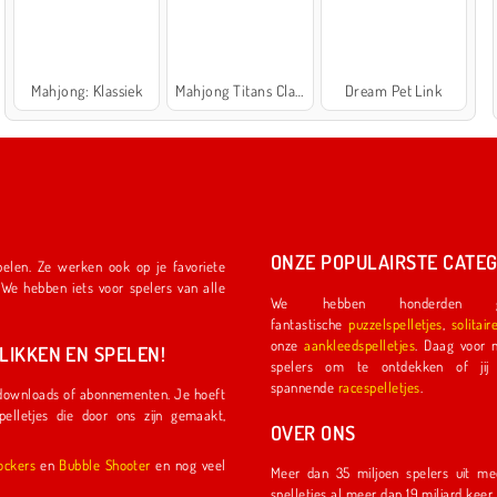
Mahjong: Klassiek
Mahjong Titans Classic
Dream Pet Link
ONZE POPULAIRSTE CATEG
We hebben honderden ge
fantastische
puzzelspelletjes
,
solitair
onze
aankleedspelletjes
. Daag voor nog meer plezier een ander
IKKEN EN SPELEN!
spelers om te ontdekken of jij de eerste coureu
spannende
racespelletjes
.
OVER ONS
l Shockers
en
Bubble Shooter
en nog veel
Meer dan 35 miljoen spelers uit meer dan 150 land
spelletjes al meer dan 19 miljard kee