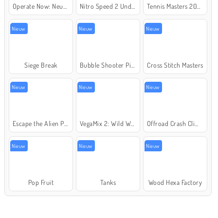
Operate Now: Neusoperatie
Nitro Speed 2 Underground
Tennis Masters 2026
Nieuw
Nieuw
Nieuw
Siege Break
Bubble Shooter Pirate Treasures
Cross Stitch Masters
Nieuw
Nieuw
Nieuw
Escape the Alien Prison
VegaMix 2: Wild West
Offroad Crash Climber 4X4
Nieuw
Nieuw
Nieuw
Pop Fruit
Tanks
Wood Hexa Factory