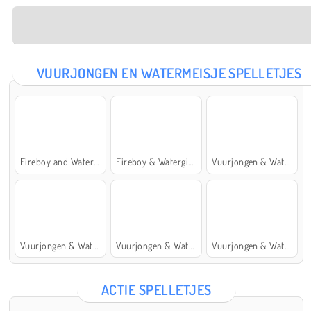
VUURJONGEN EN WATERMEISJE SPELLETJES
Fireboy and Watergirl: The Forest Temple
Fireboy & Watergirl 7: and Friends
Vuurjongen & Watermeisje 5: Elementen
Vuurjongen & Watermeisje 4: Kristaltempel
Vuurjongen & Watermeisje 2: Lichttempel
Vuurjongen & Watermeisje 6: Sprookje
ACTIE SPELLETJES