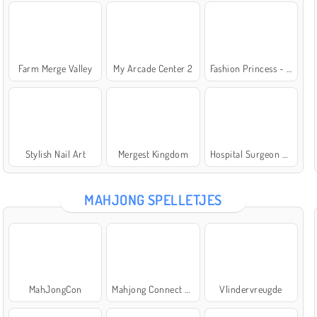
Farm Merge Valley
My Arcade Center 2
Fashion Princess - Dress Up for Girls
Stylish Nail Art
Mergest Kingdom
Hospital Surgeon Doctor Game
MAHJONG SPELLETJES
MahJongCon
Mahjong Connect Classic
Vlindervreugde