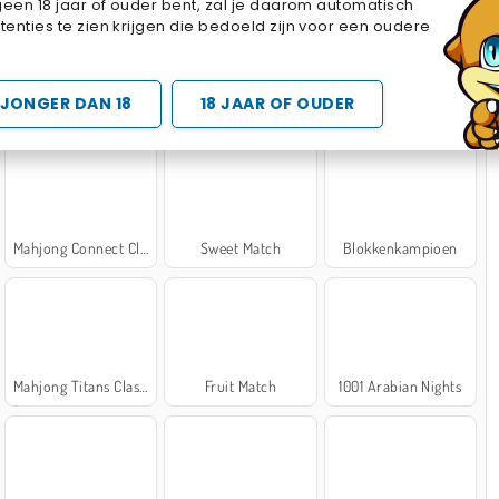
geen 18 jaar of ouder bent, zal je daarom automatisch
Cake Merge 2
Cross Stitch Masters
Marble Sort
enties te zien krijgen die bedoeld zijn voor een oudere
 SPELLETJES
JONGER DAN 18
18 JAAR OF OUDER
Mahjong Connect Classic
Sweet Match
Blokkenkampioen
Mahjong Titans Classic
Fruit Match
1001 Arabian Nights