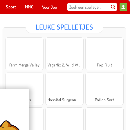
Sport
MMO
Voor Jou
LEUKE SPELLETJES
Farm Merge Valley
VegaMix 2: Wild West
Pop Fruit
Cross Stitch Masters
Ma
NU SPELEN
Bubbits
Hospital Surgeon Doctor Game
Potion Sort