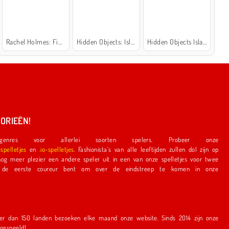
Rachel Holmes: Find Differences
Hidden Objects: Island Secrets
Hidden Objects Island
ORIEËN!
nres voor allerlei soorten spelers. Probeer onze
espelletjes
en
.io-spelletjes
. Fashionista's van alle leeftijden zullen dol zijn op
e speler uit in een van onze spelletjes voor twee
r bent om over de eindstreep te komen in onze
en bezoeken elke maand onze website. Sinds 2014 zijn onze
r gespeeld!