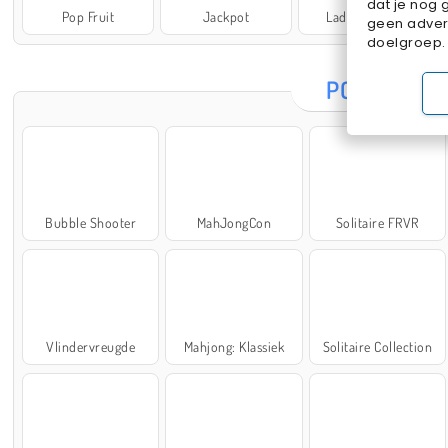
dat je nog 
Pop Fruit
Jackpot
Lady Popular
geen advert
doelgroep.
POPULAIRE
Bubble Shooter
MahJongCon
Solitaire FRVR
Vlindervreugde
Mahjong: Klassiek
Solitaire Collection