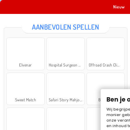
Nieuw
AANBEVOLEN SPELLEN
Elvenar
Hospital Surgeon Doctor Game
Offroad Crash Climber 4X4
Ben je 
Sweet Match
Safari Story Mahjong
Ball Sort
Wij begrijp
manier geb
onze verant
en inhoud t