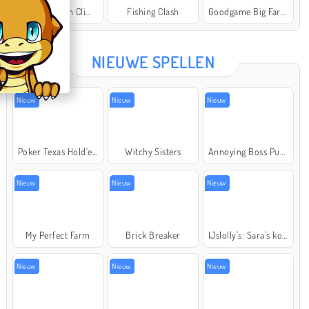
Offroad Crash Climber 4X4
Fishing Clash
Goodgame Big Farm
Star Stable
NIEUWE SPELLEN
Nieuw
Nieuw
Nieuw
Poker Texas Hold'em
Witchy Sisters
Annoying Boss Punch Game
Nieuw
Nieuw
Nieuw
My Perfect Farm
Brick Breaker
IJslolly's: Sara's kookcursus
Nieuw
Nieuw
Nieuw