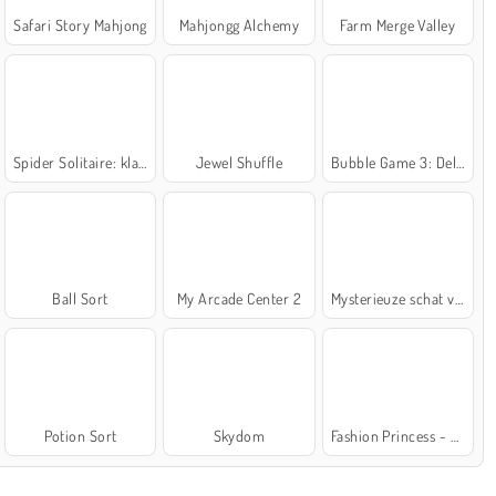
Safari Story Mahjong
Mahjongg Alchemy
Farm Merge Valley
Spider Solitaire: klassiek
Jewel Shuffle
Bubble Game 3: Deluxe
Ball Sort
My Arcade Center 2
Mysterieuze schat van de zee
Potion Sort
Skydom
Fashion Princess - Dress Up for Girls