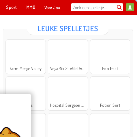
Sport
MMO
Voor Jou
LEUKE SPELLETJES
Farm Merge Valley
VegaMix 2: Wild West
Pop Fruit
Cross Stitch Masters
Ma
NU SPELEN
Bubbits
Hospital Surgeon Doctor Game
Potion Sort