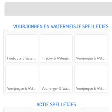
VUURJONGEN EN WATERMEISJE SPELLETJES
Fireboy and Watergirl: The Forest Temple
Fireboy & Watergirl 7: and Friends
Vuurjongen & Watermeisje 5: Elementen
Vuurjongen & Watermeisje 4: Kristaltempel
Vuurjongen & Watermeisje 2: Lichttempel
Vuurjongen & Watermeisje 6: Sprookje
ACTIE SPELLETJES