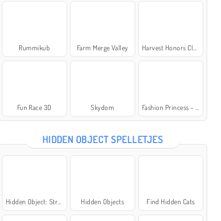
Rummikub
Farm Merge Valley
Harvest Honors Classic
Fun Race 3D
Skydom
Fashion Princess - Dress Up for Girls
HIDDEN OBJECT SPELLETJES
Hidden Object: Street of Secrets
Hidden Objects
Find Hidden Cats