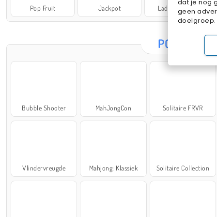
dat je nog 
Pop Fruit
Jackpot
Lady Popular
geen advert
doelgroep.
POPULAIRE
Bubble Shooter
MahJongCon
Solitaire FRVR
Vlindervreugde
Mahjong: Klassiek
Solitaire Collection