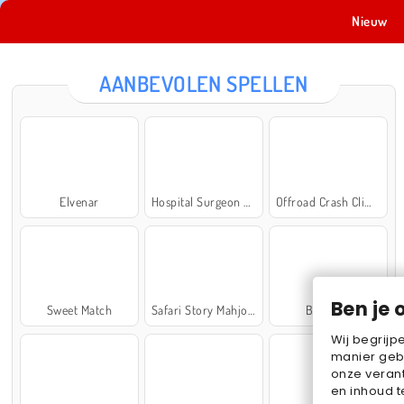
Nieuw
AANBEVOLEN SPELLEN
Elvenar
Hospital Surgeon Doctor Game
Offroad Crash Climber 4X4
Ben je 
Sweet Match
Safari Story Mahjong
Ball Sort
Wij begrijp
manier geb
onze verant
en inhoud t