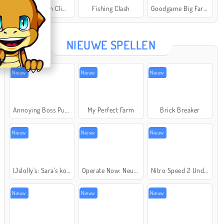
Offroad Crash Climber 4X4
Fishing Clash
Goodgame Big Farm
Star Stable
NIEUWE SPELLEN
Nieuw
Nieuw
Nieuw
Annoying Boss Punch Game
My Perfect Farm
Brick Breaker
Nieuw
Nieuw
Nieuw
IJslolly's: Sara's kookcursus
Operate Now: Neusoperatie
Nitro Speed 2 Underground
Nieuw
Nieuw
Nieuw