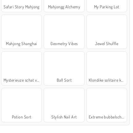
Safari Story Mahjong
Mahjongg Alchemy
My Parking Lot
Mahjong Shanghai
Geometry Vibes
Jewel Shuffle
Mysterieuze schat van de zee
Ball Sort
Klondike solitaire kaartspel
Potion Sort
Stylish Nail Art
Extreme bubbelschieter 2