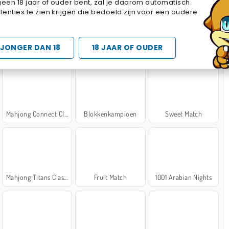
geen 18 jaar of ouder bent, zal je daarom automatisch
Cake Merge 2
Cross Stitch Masters
Marble Sort
enties te zien krijgen die bedoeld zijn voor een oudere
 SPELLETJES
JONGER DAN 18
18 JAAR OF OUDER
Mahjong Connect Classic
Blokkenkampioen
Sweet Match
Mahjong Titans Classic
Fruit Match
1001 Arabian Nights