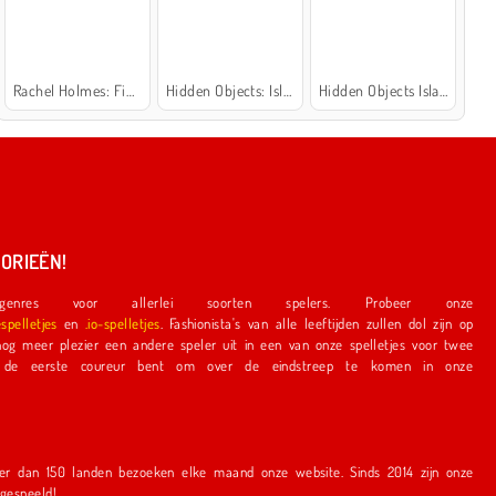
Rachel Holmes: Find Differences
Hidden Objects: Island Secrets
Hidden Objects Island
ORIEËN!
nres voor allerlei soorten spelers. Probeer onze
espelletjes
en
.io-spelletjes
. Fashionista's van alle leeftijden zullen dol zijn op
e speler uit in een van onze spelletjes voor twee
r bent om over de eindstreep te komen in onze
en bezoeken elke maand onze website. Sinds 2014 zijn onze
r gespeeld!