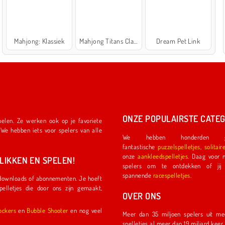
Mahjong: Klassiek
Mahjong Titans Classic
Dream Pet Link
ONZE POPULAIRSTE CATEG
We hebben honderden ge
fantastische
puzzelspelletjes
,
solitair
onze
aankleedspelletjes
. Daag voor nog meer plezier een ander
IKKEN EN SPELEN!
spelers om te ontdekken of jij de eerste coureu
spannende
racespelletjes
.
OVER ONS
l Shockers
en
Bubble Shooter
en nog veel
Meer dan 35 miljoen spelers uit meer dan 150 land
spelletjes al meer dan 19 miljard kee