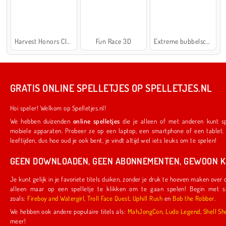
Harvest Honors Classic
Fun Race 3D
Extreme bubbelschieter 2
GRATIS ONLINE SPELLETJES OP SPELLETJES.NL
Hoi speler! Welkom op Spelletjes.nl!
We hebben duizenden
online spelletjes
die je alleen of met anderen kunt spelen. Ze werken ook op je favoriete
mobiele apparaten. Probeer ze op een laptop, een smartphone of een tablet. We hebben iets voor spelers van alle
leeftijden, dus hoe oud je ook bent, je vindt altijd wel iets leuks om te spelen!
GEEN DOWNLOADEN, GEEN ABONNEMENTEN, GEWOON KL
Je kunt gelijk in je favoriete titels duiken, zonder je druk te hoeven maken over downloads of abonnementen. Je hoeft
alleen maar op een spelletje te klikken om te gaan spelen! Begin met spelletjes die door ons zijn gemaakt,
zoals:
Fireboy and Watergirl
,
Troll Face Quest
,
Uphill Rush
en
Bob the Robber
.
We hebben ook andere populaire titels als:
MahJongCon
,
Ludo Legend
,
Shel
meer!