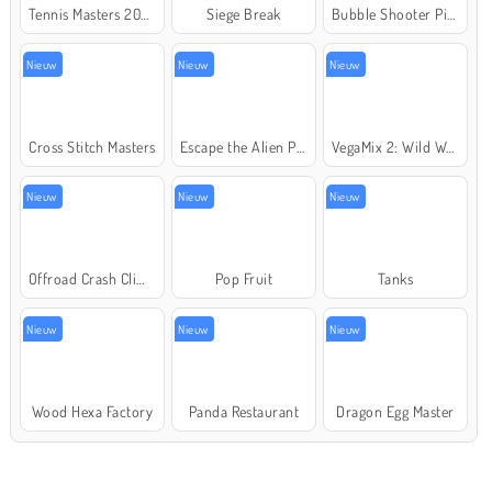
Tennis Masters 2026
Siege Break
Bubble Shooter Pirate Treasures
Nieuw
Nieuw
Nieuw
Cross Stitch Masters
Escape the Alien Prison
VegaMix 2: Wild West
Nieuw
Nieuw
Nieuw
Offroad Crash Climber 4X4
Pop Fruit
Tanks
Nieuw
Nieuw
Nieuw
Wood Hexa Factory
Panda Restaurant
Dragon Egg Master