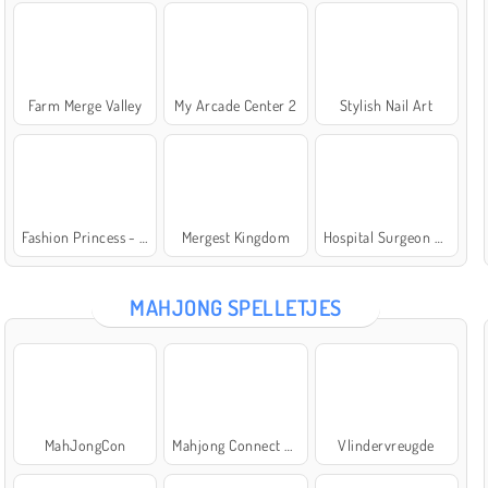
Farm Merge Valley
My Arcade Center 2
Stylish Nail Art
Fashion Princess - Dress Up for Girls
Mergest Kingdom
Hospital Surgeon Doctor Game
MAHJONG SPELLETJES
MahJongCon
Mahjong Connect Classic
Vlindervreugde