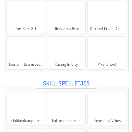
Fun Race 3D
Obby on a Bike
Offroad Crash Climber 4X4
Tsunami Brainrots Online
Racing In City
Pixel Shoot
SKILL SPELLETJES
Blokkenkampioen
Patronen zoeken
Geometry Vibes