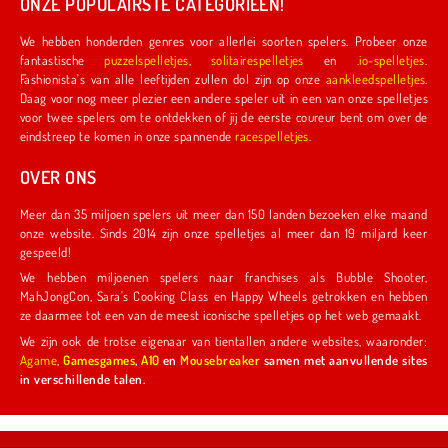
ONZE POPULAIRSTE CATEGORIEËN!
We hebben honderden genres voor allerlei soorten spelers. Probeer onze
fantastische
puzzelspelletjes
,
solitairespelletjes
en
.io-spelletjes
.
Fashionista's van alle leeftijden zullen dol zijn op onze
aankleedspelletjes
.
Daag voor nog meer plezier een andere speler uit in een van onze spelletjes
voor twee spelers om te ontdekken of jij de eerste coureur bent om over de
eindstreep te komen in onze spannende
racespelletjes
.
OVER ONS
Meer dan 35 miljoen spelers uit meer dan 150 landen bezoeken elke maand
onze website. Sinds 2014 zijn onze spelletjes al meer dan 19 miljard keer
gespeeld!
We hebben miljoenen spelers naar franchises als Bubble Shooter,
MahJongCon, Sara's Cooking Class en Happy Wheels getrokken en hebben
ze daarmee tot een van de meest iconische spelletjes op het web gemaakt.
We zijn ook de trotse eigenaar van tientallen andere websites, waaronder:
Agame
,
Gamesgames
,
A10
en
Mousebreaker
samen met aanvullende sites
in verschillende talen.