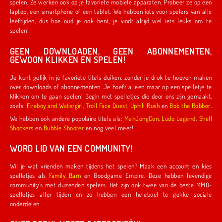
spelen. Ze werken ook op je favoriete mobiele apparaten. Probeer ze op een
laptop, een smartphone of een tablet. We hebben iets voor spelers van alle
leeftijden, dus hoe oud je ook bent, je vindt altijd wel iets leuks om te
spelen!
GEEN DOWNLOADEN, GEEN ABONNEMENTEN,
GEWOON KLIKKEN EN SPELEN!
Je kunt gelijk in je favoriete titels duiken, zonder je druk te hoeven maken
over downloads of abonnementen. Je hoeft alleen maar op een spelletje te
klikken om te gaan spelen! Begin met spelletjes die door ons zijn gemaakt,
zoals:
Fireboy and Watergirl
,
Troll Face Quest
,
Uphill Rush
en
Bob the Robber
.
We hebben ook andere populaire titels als:
MahJongCon
,
Ludo Legend
,
Shell
Shockers
en
Bubble Shooter
en nog veel meer!
WORD LID VAN EEN COMMUNITY!
Wil je wat vrienden maken tijdens het spelen? Maak een account en kies
spelletjes als
Family Barn
en Goodgame Empire. Deze hebben levendige
community's met duizenden spelers. Het zijn ook twee van de beste MMO-
spelletjes aller tijden en ze hebben een heleboel te gekke sociale
onderdelen.