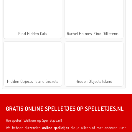
Find Hidden Cats
Rachel Holmes: Find Differences
Hidden Objects: Island Secrets
Hidden Objects Island
GRATIS ONLINE SPELLETJES OP SPELLETJES.NL
Hoi speler! Welkom op Spelletjes.nl!
We hebben duizenden
online spelletjes
die je alleen of met anderen kunt