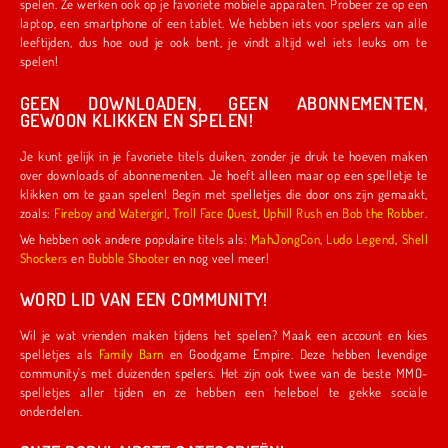
spelen. Ze werken ook op je favoriete mobiele apparaten. Probeer ze op een
laptop, een smartphone of een tablet. We hebben iets voor spelers van alle
leeftijden, dus hoe oud je ook bent, je vindt altijd wel iets leuks om te
spelen!
GEEN DOWNLOADEN, GEEN ABONNEMENTEN,
GEWOON KLIKKEN EN SPELEN!
Je kunt gelijk in je favoriete titels duiken, zonder je druk te hoeven maken
over downloads of abonnementen. Je hoeft alleen maar op een spelletje te
klikken om te gaan spelen! Begin met spelletjes die door ons zijn gemaakt,
zoals:
Fireboy and Watergirl
,
Troll Face Quest
,
Uphill Rush
en
Bob the Robber
.
We hebben ook andere populaire titels als:
MahJongCon
,
Ludo Legend
,
Shell
Shockers
en
Bubble Shooter
en nog veel meer!
WORD LID VAN EEN COMMUNITY!
Wil je wat vrienden maken tijdens het spelen? Maak een account en kies
spelletjes als
Family Barn
en Goodgame Empire. Deze hebben levendige
community's met duizenden spelers. Het zijn ook twee van de beste MMO-
spelletjes aller tijden en ze hebben een heleboel te gekke sociale
onderdelen.