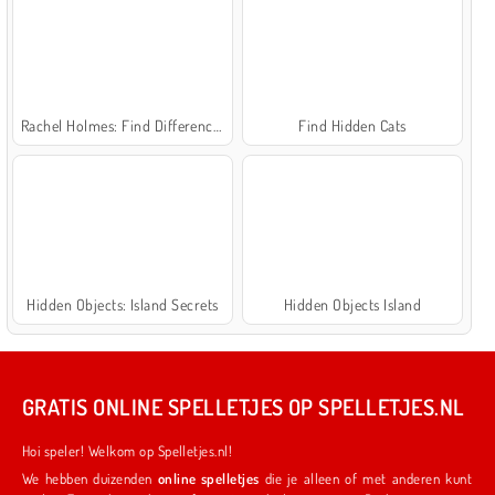
Rachel Holmes: Find Differences
Find Hidden Cats
Hidden Objects: Island Secrets
Hidden Objects Island
GRATIS ONLINE SPELLETJES OP SPELLETJES.NL
Hoi speler! Welkom op Spelletjes.nl!
We hebben duizenden
online spelletjes
die je alleen of met anderen kunt