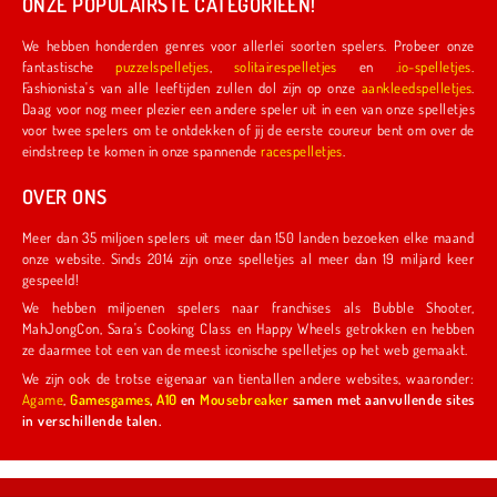
ONZE POPULAIRSTE CATEGORIEËN!
We hebben honderden genres voor allerlei soorten spelers. Probeer onze
fantastische
puzzelspelletjes
,
solitairespelletjes
en
.io-spelletjes
.
Fashionista's van alle leeftijden zullen dol zijn op onze
aankleedspelletjes
.
Daag voor nog meer plezier een andere speler uit in een van onze spelletjes
voor twee spelers om te ontdekken of jij de eerste coureur bent om over de
eindstreep te komen in onze spannende
racespelletjes
.
OVER ONS
Meer dan 35 miljoen spelers uit meer dan 150 landen bezoeken elke maand
onze website. Sinds 2014 zijn onze spelletjes al meer dan 19 miljard keer
gespeeld!
We hebben miljoenen spelers naar franchises als Bubble Shooter,
MahJongCon, Sara's Cooking Class en Happy Wheels getrokken en hebben
ze daarmee tot een van de meest iconische spelletjes op het web gemaakt.
We zijn ook de trotse eigenaar van tientallen andere websites, waaronder:
Agame
,
Gamesgames
,
A10
en
Mousebreaker
samen met aanvullende sites
in verschillende talen.