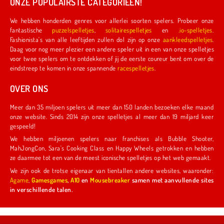
ONZE POPULAIRSTE CATEGORIEËN!
We hebben honderden genres voor allerlei soorten spelers. Probeer onze
fantastische
puzzelspelletjes
,
solitairespelletjes
en
.io-spelletjes
.
Fashionista's van alle leeftijden zullen dol zijn op onze
aankleedspelletjes
.
Daag voor nog meer plezier een andere speler uit in een van onze spelletjes
voor twee spelers om te ontdekken of jij de eerste coureur bent om over de
eindstreep te komen in onze spannende
racespelletjes
.
OVER ONS
Meer dan 35 miljoen spelers uit meer dan 150 landen bezoeken elke maand
onze website. Sinds 2014 zijn onze spelletjes al meer dan 19 miljard keer
gespeeld!
We hebben miljoenen spelers naar franchises als Bubble Shooter,
MahJongCon, Sara's Cooking Class en Happy Wheels getrokken en hebben
ze daarmee tot een van de meest iconische spelletjes op het web gemaakt.
We zijn ook de trotse eigenaar van tientallen andere websites, waaronder:
Agame
,
Gamesgames
,
A10
en
Mousebreaker
samen met aanvullende sites
in verschillende talen.