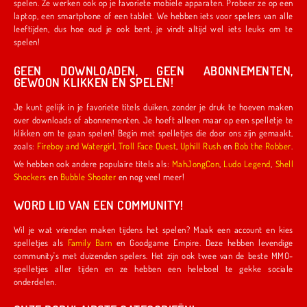
spelen. Ze werken ook op je favoriete mobiele apparaten. Probeer ze op een
laptop, een smartphone of een tablet. We hebben iets voor spelers van alle
leeftijden, dus hoe oud je ook bent, je vindt altijd wel iets leuks om te
spelen!
GEEN DOWNLOADEN, GEEN ABONNEMENTEN,
GEWOON KLIKKEN EN SPELEN!
Je kunt gelijk in je favoriete titels duiken, zonder je druk te hoeven maken
over downloads of abonnementen. Je hoeft alleen maar op een spelletje te
klikken om te gaan spelen! Begin met spelletjes die door ons zijn gemaakt,
zoals:
Fireboy and Watergirl
,
Troll Face Quest
,
Uphill Rush
en
Bob the Robber
.
We hebben ook andere populaire titels als:
MahJongCon
,
Ludo Legend
,
Shell
Shockers
en
Bubble Shooter
en nog veel meer!
WORD LID VAN EEN COMMUNITY!
Wil je wat vrienden maken tijdens het spelen? Maak een account en kies
spelletjes als
Family Barn
en Goodgame Empire. Deze hebben levendige
community's met duizenden spelers. Het zijn ook twee van de beste MMO-
spelletjes aller tijden en ze hebben een heleboel te gekke sociale
onderdelen.