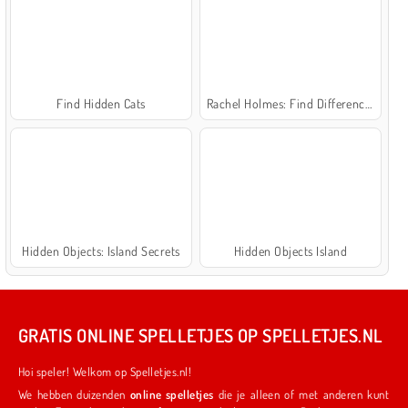
Find Hidden Cats
Rachel Holmes: Find Differences
Hidden Objects: Island Secrets
Hidden Objects Island
GRATIS ONLINE SPELLETJES OP SPELLETJES.NL
Hoi speler! Welkom op Spelletjes.nl!
We hebben duizenden
online spelletjes
die je alleen of met anderen kunt