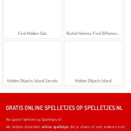
Find Hidden Cats
Rachel Holmes: Find Differences
Hidden Objects: Island Secrets
Hidden Objects Island
GRATIS ONLINE SPELLETJES OP SPELLETJES.NL
Hoi speler! Welkom op Spelletjes.nl!
We hebben duizenden
online spelletjes
die je alleen of met anderen kunt