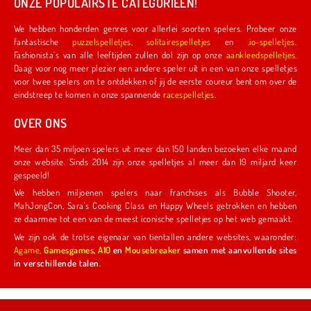
ONZE POPULAIRSTE CATEGORIEËN!
We hebben honderden genres voor allerlei soorten spelers. Probeer onze
fantastische
puzzelspelletjes
,
solitairespelletjes
en
.io-spelletjes
.
Fashionista's van alle leeftijden zullen dol zijn op onze
aankleedspelletjes
.
Daag voor nog meer plezier een andere speler uit in een van onze spelletjes
voor twee spelers om te ontdekken of jij de eerste coureur bent om over de
eindstreep te komen in onze spannende
racespelletjes
.
OVER ONS
Meer dan 35 miljoen spelers uit meer dan 150 landen bezoeken elke maand
onze website. Sinds 2014 zijn onze spelletjes al meer dan 19 miljard keer
gespeeld!
We hebben miljoenen spelers naar franchises als Bubble Shooter,
MahJongCon, Sara's Cooking Class en Happy Wheels getrokken en hebben
ze daarmee tot een van de meest iconische spelletjes op het web gemaakt.
We zijn ook de trotse eigenaar van tientallen andere websites, waaronder:
Agame
,
Gamesgames
,
A10
en
Mousebreaker
samen met aanvullende sites
in verschillende talen.