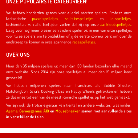
ONZE POPULAIRSTE CATEGORIEËN!
We hebben honderden genres voor allerlei soorten spelers. Probeer onze
fantastische
puzzelspelletjes
,
solitairespelletjes
en
.io-spelletjes
.
Fashionista's van alle leeftijden zullen dol zijn op onze
aankleedspelletjes
.
Daag voor nog meer plezier een andere speler uit in een van onze spelletjes
voor twee spelers om te ontdekken of jij de eerste coureur bent om over de
eindstreep te komen in onze spannende
racespelletjes
.
OVER ONS
Meer dan 35 miljoen spelers uit meer dan 150 landen bezoeken elke maand
onze website. Sinds 2014 zijn onze spelletjes al meer dan 19 miljard keer
gespeeld!
We hebben miljoenen spelers naar franchises als Bubble Shooter,
MahJongCon, Sara's Cooking Class en Happy Wheels getrokken en hebben
ze daarmee tot een van de meest iconische spelletjes op het web gemaakt.
We zijn ook de trotse eigenaar van tientallen andere websites, waaronder:
Agame
,
Gamesgames
,
A10
en
Mousebreaker
samen met aanvullende sites
in verschillende talen.