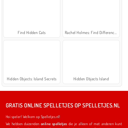
Find Hidden Cats
Rachel Holmes: Find Differences
Hidden Objects: Island Secrets
Hidden Objects Island
GRATIS ONLINE SPELLETJES OP SPELLETJES.NL
Hoi speler! Welkom op Spelletjes.nl!
We hebben duizenden
online spelletjes
die je alleen of met anderen kunt