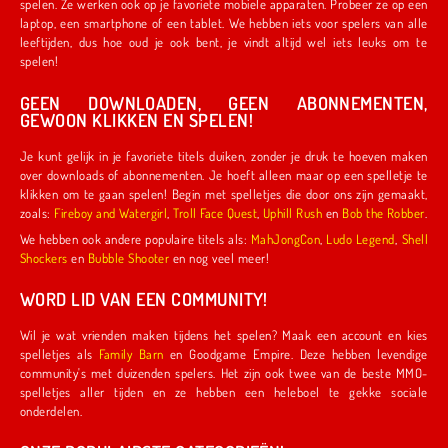
spelen. Ze werken ook op je favoriete mobiele apparaten. Probeer ze op een
laptop, een smartphone of een tablet. We hebben iets voor spelers van alle
leeftijden, dus hoe oud je ook bent, je vindt altijd wel iets leuks om te
spelen!
GEEN DOWNLOADEN, GEEN ABONNEMENTEN,
GEWOON KLIKKEN EN SPELEN!
Je kunt gelijk in je favoriete titels duiken, zonder je druk te hoeven maken
over downloads of abonnementen. Je hoeft alleen maar op een spelletje te
klikken om te gaan spelen! Begin met spelletjes die door ons zijn gemaakt,
zoals:
Fireboy and Watergirl
,
Troll Face Quest
,
Uphill Rush
en
Bob the Robber
.
We hebben ook andere populaire titels als:
MahJongCon
,
Ludo Legend
,
Shell
Shockers
en
Bubble Shooter
en nog veel meer!
WORD LID VAN EEN COMMUNITY!
Wil je wat vrienden maken tijdens het spelen? Maak een account en kies
spelletjes als
Family Barn
en Goodgame Empire. Deze hebben levendige
community's met duizenden spelers. Het zijn ook twee van de beste MMO-
spelletjes aller tijden en ze hebben een heleboel te gekke sociale
onderdelen.