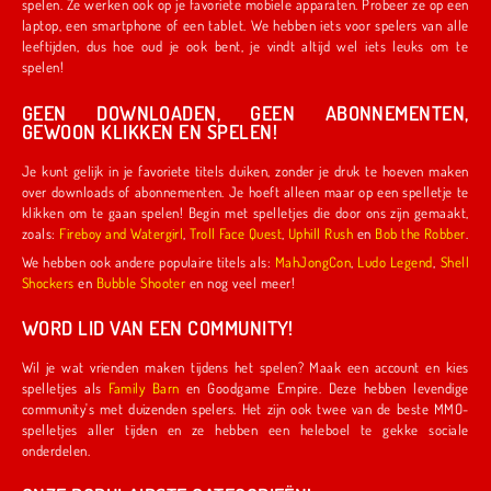
spelen. Ze werken ook op je favoriete mobiele apparaten. Probeer ze op een
laptop, een smartphone of een tablet. We hebben iets voor spelers van alle
leeftijden, dus hoe oud je ook bent, je vindt altijd wel iets leuks om te
spelen!
GEEN DOWNLOADEN, GEEN ABONNEMENTEN,
GEWOON KLIKKEN EN SPELEN!
Je kunt gelijk in je favoriete titels duiken, zonder je druk te hoeven maken
over downloads of abonnementen. Je hoeft alleen maar op een spelletje te
klikken om te gaan spelen! Begin met spelletjes die door ons zijn gemaakt,
zoals:
Fireboy and Watergirl
,
Troll Face Quest
,
Uphill Rush
en
Bob the Robber
.
We hebben ook andere populaire titels als:
MahJongCon
,
Ludo Legend
,
Shell
Shockers
en
Bubble Shooter
en nog veel meer!
WORD LID VAN EEN COMMUNITY!
Wil je wat vrienden maken tijdens het spelen? Maak een account en kies
spelletjes als
Family Barn
en Goodgame Empire. Deze hebben levendige
community's met duizenden spelers. Het zijn ook twee van de beste MMO-
spelletjes aller tijden en ze hebben een heleboel te gekke sociale
onderdelen.