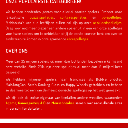
ONZE POPULAIRSTE CATEGORIEËN!
We hebben honderden genres voor allerlei soorten spelers. Probeer onze
fantastische
puzzelspelletjes
,
solitairespelletjes
en
.io-spelletjes
.
Fashionista's van alle leeftijden zullen dol zijn op onze
aankleedspelletjes
.
Daag voor nog meer plezier een andere speler uit in een van onze spelletjes
voor twee spelers om te ontdekken of jij de eerste coureur bent om over de
eindstreep te komen in onze spannende
racespelletjes
.
OVER ONS
Meer dan 35 miljoen spelers uit meer dan 150 landen bezoeken elke maand
onze website. Sinds 2014 zijn onze spelletjes al meer dan 19 miljard keer
gespeeld!
We hebben miljoenen spelers naar franchises als Bubble Shooter,
MahJongCon, Sara's Cooking Class en Happy Wheels getrokken en hebben
ze daarmee tot een van de meest iconische spelletjes op het web gemaakt.
We zijn ook de trotse eigenaar van tientallen andere websites, waaronder:
Agame
,
Gamesgames
,
A10
en
Mousebreaker
samen met aanvullende sites
in verschillende talen.