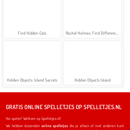
Find Hidden Cats
Rachel Holmes: Find Differences
Hidden Objects: Island Secrets
Hidden Objects Island
GRATIS ONLINE SPELLETJES OP SPELLETJES.NL
Hoi speler! Welkom op Spelletjes.nl!
We hebben duizenden
online spelletjes
die je alleen of met anderen kunt