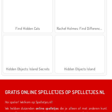
Find Hidden Cats
Rachel Holmes: Find Differences
Hidden Objects: Island Secrets
Hidden Objects Island
GRATIS ONLINE SPELLETJES OP SPELLETJES.NL
Hoi speler! Welkom op Spelletjes.nl!
We hebben duizenden
online spelletjes
die je alleen of met anderen kunt