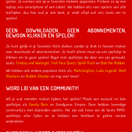
spelen. Ze werken ook op je favoriete mobiele apparaten. Probeer ze op een
laptop, een smartphone of een tablet. We hebben iets voor spelers van alle
leeftijden, dus hoe oud je ook bent, je vindt altijd wel iets leuks om te
spelen!
GEEN DOWNLOADEN, GEEN ABONNEMENTEN,
GEWOON KLIKKEN EN SPELEN!
Je kunt gelijk in je favoriete titels duiken, zonder je druk te hoeven maken
over downloads of abonnementen. Je hoeft alleen maar op een spelletje te
klikken om te gaan spelen! Begin met spelletjes die door ons zijn gemaakt,
zoals:
Fireboy and Watergirl
,
Troll Face Quest
,
Uphill Rush
en
Bob the Robber
.
We hebben ook andere populaire titels als:
MahJongCon
,
Ludo Legend
,
Shell
Shockers
en
Bubble Shooter
en nog veel meer!
WORD LID VAN EEN COMMUNITY!
Wil je wat vrienden maken tijdens het spelen? Maak een account en kies
spelletjes als
Family Barn
en Goodgame Empire. Deze hebben levendige
community's met duizenden spelers. Het zijn ook twee van de beste MMO-
spelletjes aller tijden en ze hebben een heleboel te gekke sociale
onderdelen.