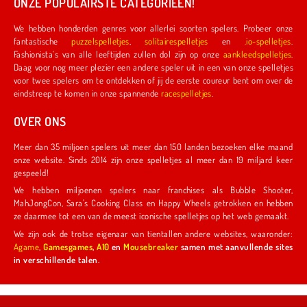
ONZE POPULAIRSTE CATEGORIEËN!
We hebben honderden genres voor allerlei soorten spelers. Probeer onze
fantastische
puzzelspelletjes
,
solitairespelletjes
en
.io-spelletjes
.
Fashionista's van alle leeftijden zullen dol zijn op onze
aankleedspelletjes
.
Daag voor nog meer plezier een andere speler uit in een van onze spelletjes
voor twee spelers om te ontdekken of jij de eerste coureur bent om over de
eindstreep te komen in onze spannende
racespelletjes
.
OVER ONS
Meer dan 35 miljoen spelers uit meer dan 150 landen bezoeken elke maand
onze website. Sinds 2014 zijn onze spelletjes al meer dan 19 miljard keer
gespeeld!
We hebben miljoenen spelers naar franchises als Bubble Shooter,
MahJongCon, Sara's Cooking Class en Happy Wheels getrokken en hebben
ze daarmee tot een van de meest iconische spelletjes op het web gemaakt.
We zijn ook de trotse eigenaar van tientallen andere websites, waaronder:
Agame
,
Gamesgames
,
A10
en
Mousebreaker
samen met aanvullende sites
in verschillende talen.