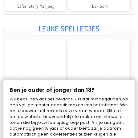
Safari Story Mahjong
Ball Sort
LEUKE SPELLETJES
Farm Merge Valley
VegaMix 2: Wild West
Ben je ouder of jonger dan 18?
Wij begrijpen dat het belangrijk is dat minderjarigen op
een veilige manier gebruik maken van het internet. We
beschouwen het ook als onze verantwoordelijkheid
om de website kindvriendelijk te maken en inhoud te
tonen die bij jouw leeftijdsgroep past. Als je aangeeft
dat je nog geen 18 jaar of ouder bent, zal je daarom
Pop Fruit
Bubbits
automatisch geen advertenties te zien krijgen die