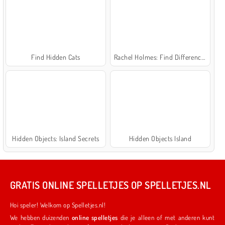
Find Hidden Cats
Rachel Holmes: Find Differences
Hidden Objects: Island Secrets
Hidden Objects Island
GRATIS ONLINE SPELLETJES OP SPELLETJES.NL
Hoi speler! Welkom op Spelletjes.nl!
We hebben duizenden
online spelletjes
die je alleen of met anderen kunt