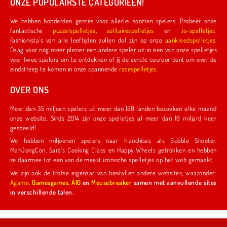
ONZE POPULAIRSTE CATEGORIEËN!
We hebben honderden genres voor allerlei soorten spelers. Probeer onze
fantastische
puzzelspelletjes
,
solitairespelletjes
en
.io-spelletjes
.
Fashionista's van alle leeftijden zullen dol zijn op onze
aankleedspelletjes
.
Daag voor nog meer plezier een andere speler uit in een van onze spelletjes
voor twee spelers om te ontdekken of jij de eerste coureur bent om over de
eindstreep te komen in onze spannende
racespelletjes
.
OVER ONS
Meer dan 35 miljoen spelers uit meer dan 150 landen bezoeken elke maand
onze website. Sinds 2014 zijn onze spelletjes al meer dan 19 miljard keer
gespeeld!
We hebben miljoenen spelers naar franchises als Bubble Shooter,
MahJongCon, Sara's Cooking Class en Happy Wheels getrokken en hebben
ze daarmee tot een van de meest iconische spelletjes op het web gemaakt.
We zijn ook de trotse eigenaar van tientallen andere websites, waaronder:
Agame
,
Gamesgames
,
A10
en
Mousebreaker
samen met aanvullende sites
in verschillende talen.