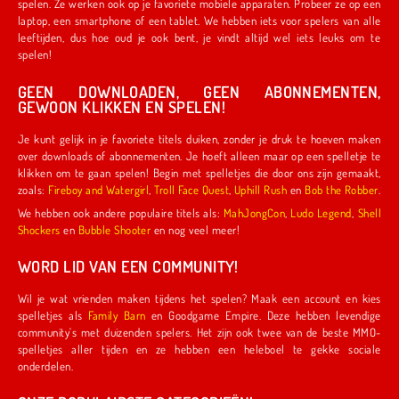
spelen. Ze werken ook op je favoriete mobiele apparaten. Probeer ze op een
laptop, een smartphone of een tablet. We hebben iets voor spelers van alle
leeftijden, dus hoe oud je ook bent, je vindt altijd wel iets leuks om te
spelen!
GEEN DOWNLOADEN, GEEN ABONNEMENTEN,
GEWOON KLIKKEN EN SPELEN!
Je kunt gelijk in je favoriete titels duiken, zonder je druk te hoeven maken
over downloads of abonnementen. Je hoeft alleen maar op een spelletje te
klikken om te gaan spelen! Begin met spelletjes die door ons zijn gemaakt,
zoals:
Fireboy and Watergirl
,
Troll Face Quest
,
Uphill Rush
en
Bob the Robber
.
We hebben ook andere populaire titels als:
MahJongCon
,
Ludo Legend
,
Shell
Shockers
en
Bubble Shooter
en nog veel meer!
WORD LID VAN EEN COMMUNITY!
Wil je wat vrienden maken tijdens het spelen? Maak een account en kies
spelletjes als
Family Barn
en Goodgame Empire. Deze hebben levendige
community's met duizenden spelers. Het zijn ook twee van de beste MMO-
spelletjes aller tijden en ze hebben een heleboel te gekke sociale
onderdelen.