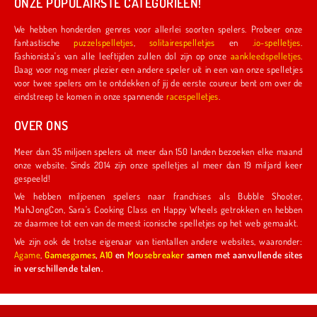
ONZE POPULAIRSTE CATEGORIEËN!
We hebben honderden genres voor allerlei soorten spelers. Probeer onze
fantastische
puzzelspelletjes
,
solitairespelletjes
en
.io-spelletjes
.
Fashionista's van alle leeftijden zullen dol zijn op onze
aankleedspelletjes
.
Daag voor nog meer plezier een andere speler uit in een van onze spelletjes
voor twee spelers om te ontdekken of jij de eerste coureur bent om over de
eindstreep te komen in onze spannende
racespelletjes
.
OVER ONS
Meer dan 35 miljoen spelers uit meer dan 150 landen bezoeken elke maand
onze website. Sinds 2014 zijn onze spelletjes al meer dan 19 miljard keer
gespeeld!
We hebben miljoenen spelers naar franchises als Bubble Shooter,
MahJongCon, Sara's Cooking Class en Happy Wheels getrokken en hebben
ze daarmee tot een van de meest iconische spelletjes op het web gemaakt.
We zijn ook de trotse eigenaar van tientallen andere websites, waaronder:
Agame
,
Gamesgames
,
A10
en
Mousebreaker
samen met aanvullende sites
in verschillende talen.