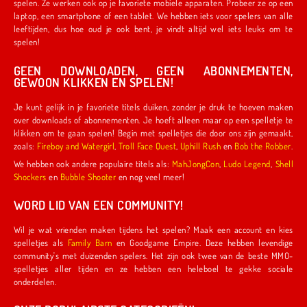
spelen. Ze werken ook op je favoriete mobiele apparaten. Probeer ze op een
laptop, een smartphone of een tablet. We hebben iets voor spelers van alle
leeftijden, dus hoe oud je ook bent, je vindt altijd wel iets leuks om te
spelen!
GEEN DOWNLOADEN, GEEN ABONNEMENTEN,
GEWOON KLIKKEN EN SPELEN!
Je kunt gelijk in je favoriete titels duiken, zonder je druk te hoeven maken
over downloads of abonnementen. Je hoeft alleen maar op een spelletje te
klikken om te gaan spelen! Begin met spelletjes die door ons zijn gemaakt,
zoals:
Fireboy and Watergirl
,
Troll Face Quest
,
Uphill Rush
en
Bob the Robber
.
We hebben ook andere populaire titels als:
MahJongCon
,
Ludo Legend
,
Shell
Shockers
en
Bubble Shooter
en nog veel meer!
WORD LID VAN EEN COMMUNITY!
Wil je wat vrienden maken tijdens het spelen? Maak een account en kies
spelletjes als
Family Barn
en Goodgame Empire. Deze hebben levendige
community's met duizenden spelers. Het zijn ook twee van de beste MMO-
spelletjes aller tijden en ze hebben een heleboel te gekke sociale
onderdelen.