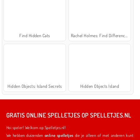
Find Hidden Cats
Rachel Holmes: Find Differences
Hidden Objects: Island Secrets
Hidden Objects Island
GRATIS ONLINE SPELLETJES OP SPELLETJES.NL
Hoi speler! Welkom op Spelletjes.nl!
We hebben duizenden
online spelletjes
die je alleen of met anderen kunt