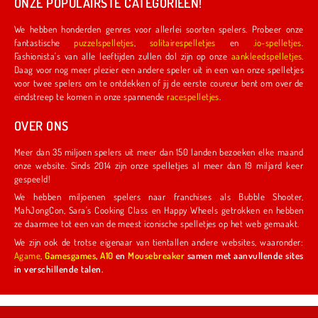
ONZE POPULAIRSTE CATEGORIEËN!
We hebben honderden genres voor allerlei soorten spelers. Probeer onze
fantastische
puzzelspelletjes
,
solitairespelletjes
en
.io-spelletjes
.
Fashionista's van alle leeftijden zullen dol zijn op onze
aankleedspelletjes
.
Daag voor nog meer plezier een andere speler uit in een van onze spelletjes
voor twee spelers om te ontdekken of jij de eerste coureur bent om over de
eindstreep te komen in onze spannende
racespelletjes
.
OVER ONS
Meer dan 35 miljoen spelers uit meer dan 150 landen bezoeken elke maand
onze website. Sinds 2014 zijn onze spelletjes al meer dan 19 miljard keer
gespeeld!
We hebben miljoenen spelers naar franchises als Bubble Shooter,
MahJongCon, Sara's Cooking Class en Happy Wheels getrokken en hebben
ze daarmee tot een van de meest iconische spelletjes op het web gemaakt.
We zijn ook de trotse eigenaar van tientallen andere websites, waaronder:
Agame
,
Gamesgames
,
A10
en
Mousebreaker
samen met aanvullende sites
in verschillende talen.