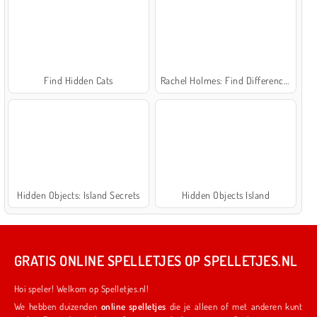
Find Hidden Cats
Rachel Holmes: Find Differences
Hidden Objects: Island Secrets
Hidden Objects Island
GRATIS ONLINE SPELLETJES OP SPELLETJES.NL
Hoi speler! Welkom op Spelletjes.nl!
We hebben duizenden
online spelletjes
die je alleen of met anderen kunt