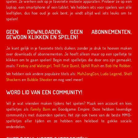
spelen. Ze werken ook op je favoriete mobiele apparaten. Probeer ze op een
laptop, een smartphone of een tablet. We hebben iets voor spelers van alle
leeftijden, dus hoe oud je ook bent, je vindt altijd wel iets leuks om te
spelen!
GEEN DOWNLOADEN, GEEN ABONNEMENTEN,
GEWOON KLIKKEN EN SPELEN!
Je kunt gelijk in je favoriete titels duiken, zonder je druk te hoeven maken
over downloads of abonnementen. Je hoeft alleen maar op een spelletje te
klikken om te gaan spelen! Begin met spelletjes die door ons zijn gemaakt,
zoals:
Fireboy and Watergirl
,
Troll Face Quest
,
Uphill Rush
en
Bob the Robber
.
We hebben ook andere populaire titels als:
MahJongCon
,
Ludo Legend
,
Shell
Shockers
en
Bubble Shooter
en nog veel meer!
WORD LID VAN EEN COMMUNITY!
Wil je wat vrienden maken tijdens het spelen? Maak een account en kies
spelletjes als
Family Barn
en Goodgame Empire. Deze hebben levendige
community's met duizenden spelers. Het zijn ook twee van de beste MMO-
spelletjes aller tijden en ze hebben een heleboel te gekke sociale
onderdelen.