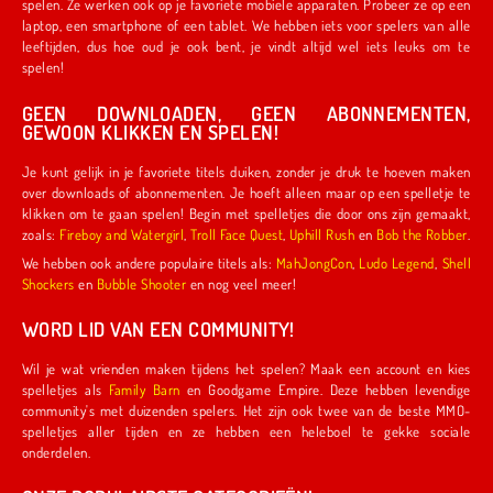
spelen. Ze werken ook op je favoriete mobiele apparaten. Probeer ze op een
laptop, een smartphone of een tablet. We hebben iets voor spelers van alle
leeftijden, dus hoe oud je ook bent, je vindt altijd wel iets leuks om te
spelen!
GEEN DOWNLOADEN, GEEN ABONNEMENTEN,
GEWOON KLIKKEN EN SPELEN!
Je kunt gelijk in je favoriete titels duiken, zonder je druk te hoeven maken
over downloads of abonnementen. Je hoeft alleen maar op een spelletje te
klikken om te gaan spelen! Begin met spelletjes die door ons zijn gemaakt,
zoals:
Fireboy and Watergirl
,
Troll Face Quest
,
Uphill Rush
en
Bob the Robber
.
We hebben ook andere populaire titels als:
MahJongCon
,
Ludo Legend
,
Shell
Shockers
en
Bubble Shooter
en nog veel meer!
WORD LID VAN EEN COMMUNITY!
Wil je wat vrienden maken tijdens het spelen? Maak een account en kies
spelletjes als
Family Barn
en Goodgame Empire. Deze hebben levendige
community's met duizenden spelers. Het zijn ook twee van de beste MMO-
spelletjes aller tijden en ze hebben een heleboel te gekke sociale
onderdelen.