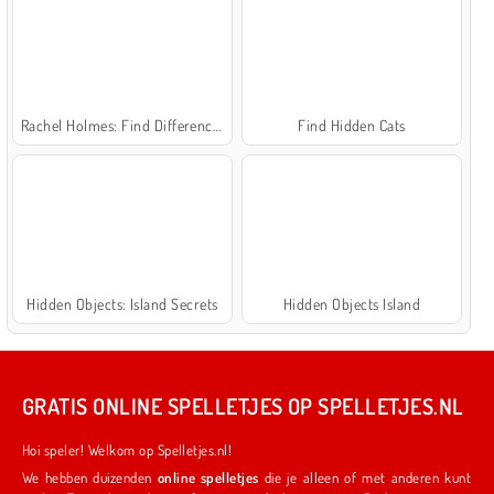
Rachel Holmes: Find Differences
Find Hidden Cats
Hidden Objects: Island Secrets
Hidden Objects Island
GRATIS ONLINE SPELLETJES OP SPELLETJES.NL
Hoi speler! Welkom op Spelletjes.nl!
We hebben duizenden
online spelletjes
die je alleen of met anderen kunt