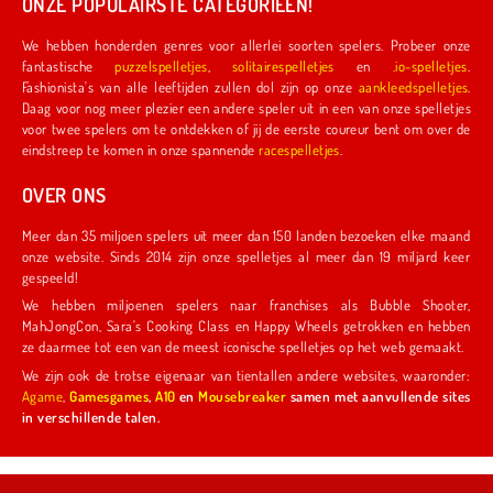
ONZE POPULAIRSTE CATEGORIEËN!
We hebben honderden genres voor allerlei soorten spelers. Probeer onze
fantastische
puzzelspelletjes
,
solitairespelletjes
en
.io-spelletjes
.
Fashionista's van alle leeftijden zullen dol zijn op onze
aankleedspelletjes
.
Daag voor nog meer plezier een andere speler uit in een van onze spelletjes
voor twee spelers om te ontdekken of jij de eerste coureur bent om over de
eindstreep te komen in onze spannende
racespelletjes
.
OVER ONS
Meer dan 35 miljoen spelers uit meer dan 150 landen bezoeken elke maand
onze website. Sinds 2014 zijn onze spelletjes al meer dan 19 miljard keer
gespeeld!
We hebben miljoenen spelers naar franchises als Bubble Shooter,
MahJongCon, Sara's Cooking Class en Happy Wheels getrokken en hebben
ze daarmee tot een van de meest iconische spelletjes op het web gemaakt.
We zijn ook de trotse eigenaar van tientallen andere websites, waaronder:
Agame
,
Gamesgames
,
A10
en
Mousebreaker
samen met aanvullende sites
in verschillende talen.