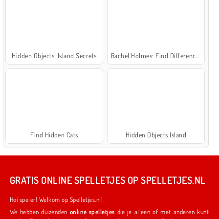
Hidden Objects: Island Secrets
Rachel Holmes: Find Differences
Find Hidden Cats
Hidden Objects Island
GRATIS ONLINE SPELLETJES OP SPELLETJES.NL
Hoi speler! Welkom op Spelletjes.nl!
We hebben duizenden
online spelletjes
die je alleen of met anderen kunt