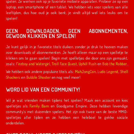
spelen. Ze werken ook op je favoriete mobiele apparaten. Probeer ze op een
laptop, een smartphone of een tablet. We hebben iets voor spelers van alle
leeftijden, dus hoe oud je ook bent, je vindt altijd wel iets leuks om te
spelen!
GEEN DOWNLOADEN, GEEN ABONNEMENTEN,
GEWOON KLIKKEN EN SPELEN!
Je kunt gelijk in je favoriete titels duiken, zonder je druk te hoeven maken
over downloads of abonnementen. Je hoeft alleen maar op een spelletje te
klikken om te gaan spelen! Begin met spelletjes die door ons zijn gemaakt,
zoals:
Fireboy and Watergirl
,
Troll Face Quest
,
Uphill Rush
en
Bob the Robber
.
We hebben ook andere populaire titels als:
MahJongCon
,
Ludo Legend
,
Shell
Shockers
en
Bubble Shooter
en nog veel meer!
WORD LID VAN EEN COMMUNITY!
Wil je wat vrienden maken tijdens het spelen? Maak een account en kies
spelletjes als
Family Barn
en Goodgame Empire. Deze hebben levendige
community's met duizenden spelers. Het zijn ook twee van de beste MMO-
spelletjes aller tijden en ze hebben een heleboel te gekke sociale
onderdelen.