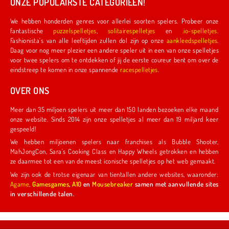
ONZE POPULAIRSTE CATEGORIEËN!
We hebben honderden genres voor allerlei soorten spelers. Probeer onze
fantastische
puzzelspelletjes
,
solitairespelletjes
en
.io-spelletjes
.
Fashionista's van alle leeftijden zullen dol zijn op onze
aankleedspelletjes
.
Daag voor nog meer plezier een andere speler uit in een van onze spelletjes
voor twee spelers om te ontdekken of jij de eerste coureur bent om over de
eindstreep te komen in onze spannende
racespelletjes
.
OVER ONS
Meer dan 35 miljoen spelers uit meer dan 150 landen bezoeken elke maand
onze website. Sinds 2014 zijn onze spelletjes al meer dan 19 miljard keer
gespeeld!
We hebben miljoenen spelers naar franchises als Bubble Shooter,
MahJongCon, Sara's Cooking Class en Happy Wheels getrokken en hebben
ze daarmee tot een van de meest iconische spelletjes op het web gemaakt.
We zijn ook de trotse eigenaar van tientallen andere websites, waaronder:
Agame
,
Gamesgames
,
A10
en
Mousebreaker
samen met aanvullende sites
in verschillende talen.